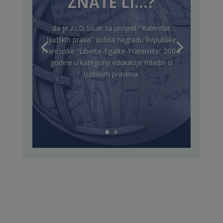
ZNATE LI…?
da je ALD Sisak za projekt "Kalendar
ljudskih prava" dobila nagradu Republike
Francuske “Liberte-Egalite-Fraternite” 2004.
godine u kategoriji edukacije mladih o
ljudskim pravima.