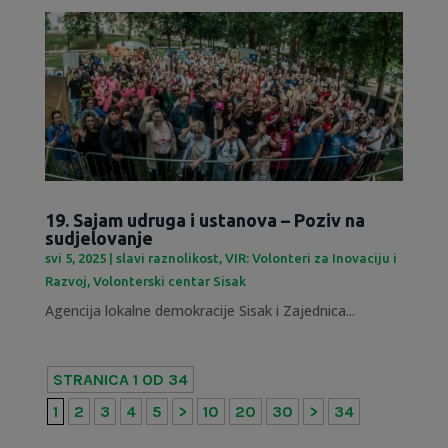
19. Sajam udruga i ustanova – Poziv na
sudjelovanje
svi 5, 2025
|
slavi raznolikost
,
VIR: Volonteri za Inovaciju i
Razvoj
,
Volonterski centar Sisak
Agencija lokalne demokracije Sisak i Zajednica...
STRANICA 1 OD 34
1
2
3
4
5
>
10
20
30
>
34