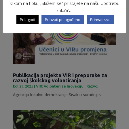
klikom na tipku „Slažem se“ pristajete na našu upotrebu
kolačića.
Prilagodi
Prihvati prilagođeno
Prihvati sve
Publikacija projekta VIR i preporuke za
razvoj školskog volontiranja
kol 29, 2025
|
VIR: Volonteri za Inovaciju i Razvoj
Agencija lokalne demokracije Sisak u suradnji s...