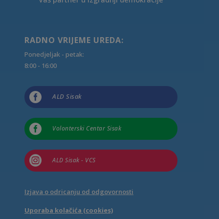
RADNO VRIJEME UREDA:
Ponedjeljak - petak:
8:00 - 16:00

ALD Sisak

Volonterski Centar Sisak

ALD Sisak - VCS
Izjava o odricanju od odgovornosti
Uporaba kolačića (cookies)