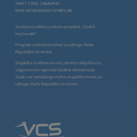
SWIFT CODE: ZABAHR2X
IBAN: HR1823600001101881246
Stranica izrađena u okviru projekta „(O)drži
moj korak!“.
Program sufinancira Ured za udruge Vlade
Republike Hrvatske.
Stajališta izražena na ovoj stranici isključiva su
odgovornost Agencije lokalne demokracije
Sisak i ne odražavaju nužno stajalište Ureda za
udruge Vlade Republike Hrvatske.