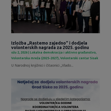
Izložba „Rastemo zajedno“ i dodjela
volonterskih nagrada za 2025. godinu
ožu 2, 2026
|
Lokalna demokracija i aktivno građanstvo
,
Volonterska mreža (2025-2027)
,
Volonterski centar Sisak
U Narodnoj knjižnici i čitaonici „Vlado...