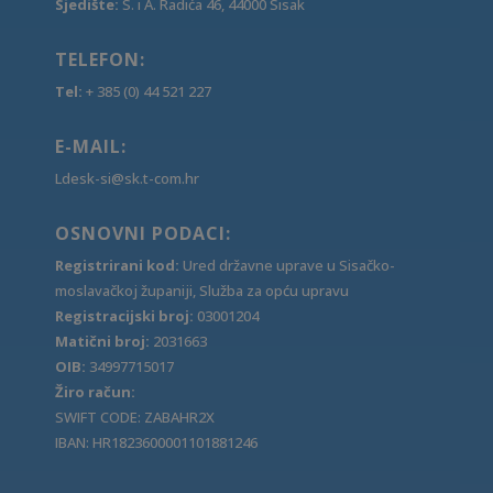
Sjedište:
S. i A. Radića 46, 44000 Sisak
TELEFON:
Tel:
+ 385 (0) 44 521 227
E-MAIL:
Ldesk-si@sk.t-com.hr
OSNOVNI PODACI:
Registrirani kod:
Ured državne uprave u Sisačko-
moslavačkoj županiji, Služba za opću upravu
Registracijski broj:
03001204
Matični broj:
2031663
OIB:
34997715017
Žiro račun:
SWIFT CODE: ZABAHR2X
IBAN: HR1823600001101881246