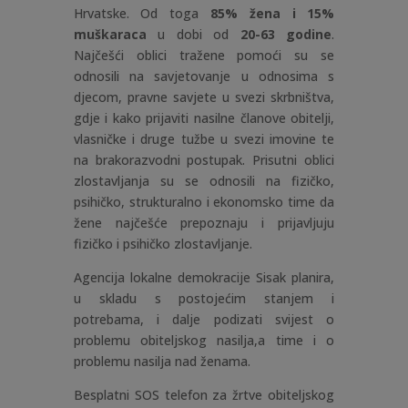
Hrvatske. Od toga
85% žena i 15%
muškaraca
u dobi od
20-63 godine
.
Najčešći oblici tražene pomoći su se
odnosili na savjetovanje u odnosima s
djecom, pravne savjete u svezi skrbništva,
gdje i kako prijaviti nasilne članove obitelji,
vlasničke i druge tužbe u svezi imovine te
na brakorazvodni postupak. Prisutni oblici
zlostavljanja su se odnosili na fizičko,
psihičko, strukturalno i ekonomsko time da
žene najčešće prepoznaju i prijavljuju
fizičko i psihičko zlostavljanje.
Agencija lokalne demokracije Sisak planira,
u skladu s postojećim stanjem i
potrebama, i dalje podizati svijest o
problemu obiteljskog nasilja,a time i o
problemu nasilja nad ženama.
Besplatni SOS telefon za žrtve obiteljskog