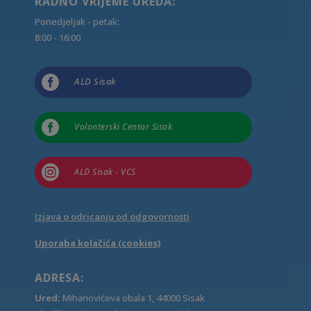
RADNO VRIJEME UREDA:
Ponedjeljak - petak:
8:00 - 16:00

ALD Sisak

Volonterski Centar Sisak

ALD Sisak - VCS
Izjava o odricanju od odgovornosti
Uporaba kolačića (cookies)
ADRESA:
Ured:
Mihanovićeva obala 1, 44000 Sisak