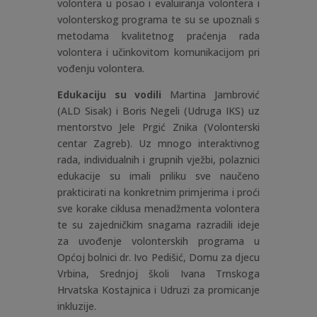
volontera u posao i evaluiranja volontera i
volonterskog programa te su se upoznali s
metodama kvalitetnog praćenja rada
volontera i učinkovitom komunikacijom pri
vođenju volontera.
Edukaciju su vodili
Martina Jambrović
(ALD Sisak) i Boris Negeli (Udruga IKS) uz
mentorstvo Jele Prgić Znika (Volonterski
centar Zagreb). Uz mnogo interaktivnog
rada, individualnih i grupnih vježbi, polaznici
edukacije su imali priliku sve naučeno
prakticirati na konkretnim primjerima i proći
sve korake ciklusa menadžmenta volontera
te su zajedničkim snagama razradili ideje
za uvođenje volonterskih programa u
Općoj bolnici dr. Ivo Pedišić, Domu za djecu
Vrbina, Srednjoj školi Ivana Trnskoga
Hrvatska Kostajnica i Udruzi za promicanje
inkluzije.