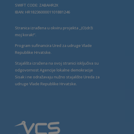
SWIFT CODE: ZABAHR2X
IBAN: HR1823600001101881246
Stranica izrađena u okviru projekta „(O)drži
moj korak!“.
Program sufinancira Ured za udruge Vlade
Republike Hrvatske.
Stajališta izražena na ovoj stranici isključiva su
odgovornost Agencije lokalne demokracije
Sisak i ne odražavaju nužno stajalište Ureda za
udruge Vlade Republike Hrvatske.