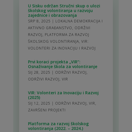
U Sisku održan Stručni skup o ulozi
školskog volontiranja u razvoju
zajednice i obrazovanja
SRP 8, 2025
|
LOKALNA DEMOKRACIJA I
AKTIVNO GRAĐANSTVO
,
ODRŽIVI
RAZVOJ
,
PLATFORMA ZA RAZVOJ
ŠKOLSKOG VOLONTIRANJA
,
VIR:
VOLONTERI ZA INOVACIJU I RAZVOJ
Prvi koraci projekta „VIR“:
Osnaživanje škola za volontiranje
SIJ 28, 2025
|
ODRŽIVI RAZVOJ
,
ODRŽIVI RAZVOJ
,
VIR
VIR: Volonteri za Inovaciju i Razvoj
(2025)
SIJ 12, 2025
|
ODRŽIVI RAZVOJ
,
VIR
,
ZAVRŠENI PROJEKTI
Platforma za razvoj školskog
volontiranja (2022. – 2024.)