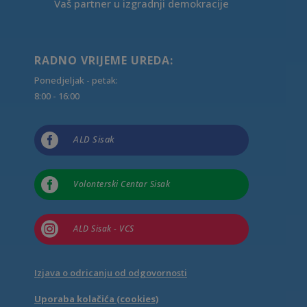
Vaš partner u izgradnji demokracije
RADNO VRIJEME UREDA:
Ponedjeljak - petak:
8:00 - 16:00

ALD Sisak

Volonterski Centar Sisak

ALD Sisak - VCS
Izjava o odricanju od odgovornosti
Uporaba kolačića (cookies)