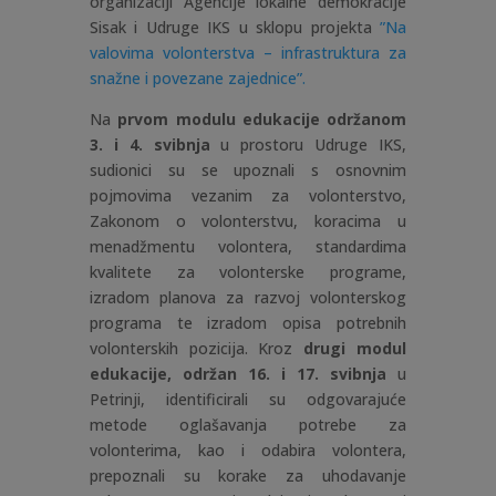
organizaciji Agencije lokalne demokracije
Sisak i Udruge IKS u sklopu projekta
”Na
valovima volonterstva – infrastruktura za
snažne i povezane zajednice”.
Na
prvom modulu edukacije održanom
3. i 4. svibnja
u prostoru Udruge IKS,
sudionici su se upoznali s osnovnim
pojmovima vezanim za volonterstvo,
Zakonom o volonterstvu, koracima u
menadžmentu volontera, standardima
kvalitete za volonterske programe,
izradom planova za razvoj volonterskog
programa te izradom opisa potrebnih
volonterskih pozicija. Kroz
drugi modul
edukacije, održan 16. i 17. svibnja
u
Petrinji, identificirali su odgovarajuće
metode oglašavanja potrebe za
volonterima, kao i odabira volontera,
prepoznali su korake za uhodavanje