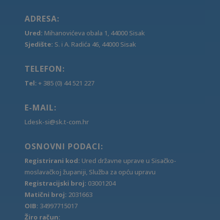
ADRESA:
Ured:
Mihanovićeva obala 1, 44000 Sisak
Sjedište:
S. i A. Radića 46, 44000 Sisak
TELEFON:
Tel:
+ 385 (0) 44 521 227
E-MAIL:
Ldesk-si@sk.t-com.hr
OSNOVNI PODACI:
Registrirani kod:
Ured državne uprave u Sisačko-
moslavačkoj županiji, Služba za opću upravu
Registracijski broj:
03001204
Matični broj:
2031663
OIB:
34997715017
Žiro račun: