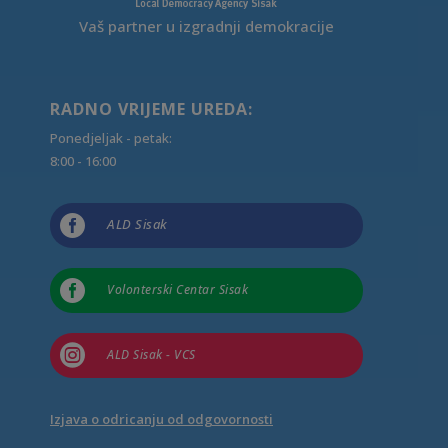
Vaš partner u izgradnji demokracije
RADNO VRIJEME UREDA:
Ponedjeljak - petak:
8:00 - 16:00

ALD Sisak

Volonterski Centar Sisak

ALD Sisak - VCS
Izjava o odricanju od odgovornosti