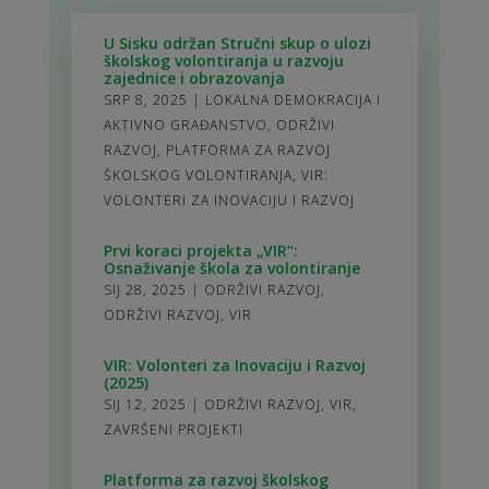
U Sisku održan Stručni skup o ulozi
školskog volontiranja u razvoju
zajednice i obrazovanja
SRP 8, 2025
|
LOKALNA DEMOKRACIJA I
AKTIVNO GRAĐANSTVO
,
ODRŽIVI
RAZVOJ
,
PLATFORMA ZA RAZVOJ
ŠKOLSKOG VOLONTIRANJA
,
VIR:
VOLONTERI ZA INOVACIJU I RAZVOJ
Prvi koraci projekta „VIR“:
Osnaživanje škola za volontiranje
SIJ 28, 2025
|
ODRŽIVI RAZVOJ
,
ODRŽIVI RAZVOJ
,
VIR
VIR: Volonteri za Inovaciju i Razvoj
(2025)
SIJ 12, 2025
|
ODRŽIVI RAZVOJ
,
VIR
,
ZAVRŠENI PROJEKTI
Platforma za razvoj školskog