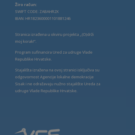
Žiro račun:
SWIFT CODE: ZABAHR2X
IBAN: HR1823600001101881246
Stranica izrađena u okviru projekta „(O)drži
moj korak!“.
Program sufinancira Ured za udruge Vlade
Republike Hrvatske.
Stajališta izražena na ovoj stranici isključiva su
odgovornost Agencije lokalne demokracije
Sisak i ne odražavaju nužno stajalište Ureda za
udruge Vlade Republike Hrvatske.