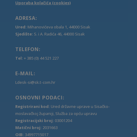
Uporaba kolačića (cookies)
ADRESA:
Ured:
Mihanovićeva obala 1, 44000 Sisak
Sjedište:
S. i A. Radića 46, 44000 Sisak
TELEFON:
Tel:
+ 385 (0) 44 521 227
E-MAIL:
Ldesk-si@sk.t-com.hr
OSNOVNI PODACI:
Registrirani kod:
Ured državne uprave u Sisačko-
moslavačkoj županiji, Služba za opću upravu
Registracijski broj:
03001204
Matični broj:
2031663
OIB:
34997715017