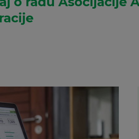
taj o radu Asocijacije 
acije