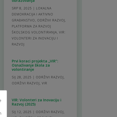
obrazovanja
SRP 8, 2025
|
LOKALNA
DEMOKRACIJA I AKTIVNO
GRAĐANSTVO
,
ODRŽIVI RAZVOJ
,
PLATFORMA ZA RAZVOJ
ŠKOLSKOG VOLONTIRANJA
,
VIR:
VOLONTERI ZA INOVACIJU I
RAZVOJ
Prvi koraci projekta „VIR“:
Osnaživanje škola za
volontiranje
SIJ 28, 2025
|
ODRŽIVI RAZVOJ
,
ODRŽIVI RAZVOJ
,
VIR
VIR: Volonteri za Inovaciju i
e
Razvoj (2025)
SIJ 12, 2025
|
ODRŽIVI RAZVOJ
,
m