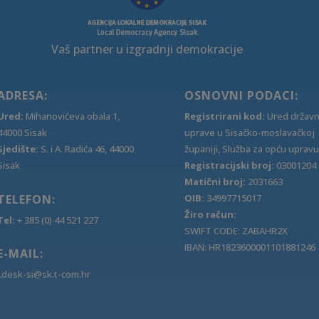
Vaš partner u izgradnji demokracije
ADRESA:
OSNOVNI PODACI:
Ured:
Mihanovićeva obala 1,
Registrirani kod:
Ured držav
44000 Sisak
uprave u Sisačko-moslavačkoj
Sjedište:
S. i A. Radića 46, 44000
županiji, Služba za opću upravu
Sisak
Registracijski broj:
03001204
Matični broj:
2031663
TELEFON:
OIB:
34997715017
Žiro račun:
Tel:
+ 385 (0) 44 521 227
SWIFT CODE: ZABAHR2X
IBAN: HR1823600001101881246
E-MAIL:
Ldesk-si@sk.t-com.hr