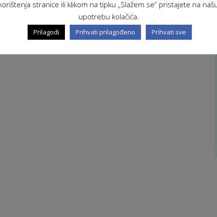
korištenja stranice ili klikom na tipku „Slažem se“ pristajete na naš
upotrebu kolačića.
Prilagodi
Prihvati prilagođeno
Prihvati sve