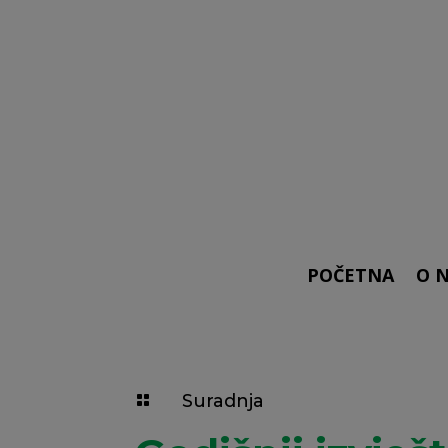
POČETNA
O 
Suradnja
