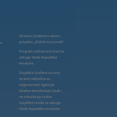
Stranica izrađena u okviru
projekta „(O)drži moj korak!“.
ne
Program sufinancira Ured za
udruge Vlade Republike
Hrvatske.
Stajališta izražena na ovoj
stranici isključiva su
odgovornost Agencije
lokalne demokracije Sisak i
ne odražavaju nužno
stajalište Ureda za udruge
Vlade Republike Hrvatske.