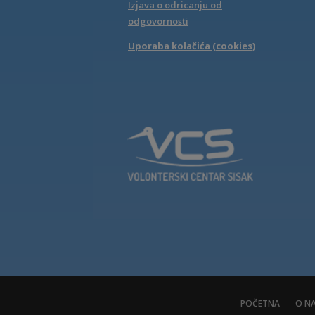
Izjava o odricanju od
odgovornosti
Uporaba kolačića (cookies)
POČETNA
O N