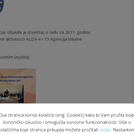
ije objavila je izvještaj o radu za 2011. godinu
e aktivnosti ALDA-e i 13 Agencija lokalne
uzmite izvještaj
Ova stranica koristi kolačiće (eng. Cookies) kako bi Vam pružila bolj
korisničko iskustvo i omogućila osnovne funkcionalnosti. Više o
kolačićima koje stranica prikuplja možete pročitati
ovdje
. Nastavko