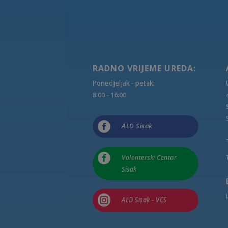
RADNO VRIJEME UREDA:
Ponedjeljak - petak:
8:00 - 16:00

ALD Sisak

Volonterski Centar
Sisak

ALD Sisak - VCS