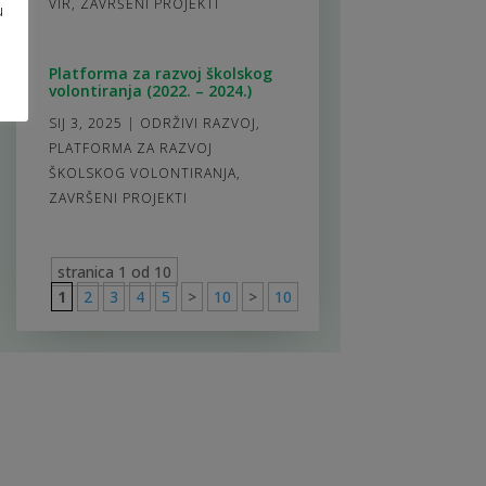
VIR
,
ZAVRŠENI PROJEKTI
u
Platforma za razvoj školskog
volontiranja (2022. – 2024.)
SIJ 3, 2025
|
ODRŽIVI RAZVOJ
,
PLATFORMA ZA RAZVOJ
ŠKOLSKOG VOLONTIRANJA
,
ZAVRŠENI PROJEKTI
stranica 1 od 10
1
2
3
4
5
>
10
>
10