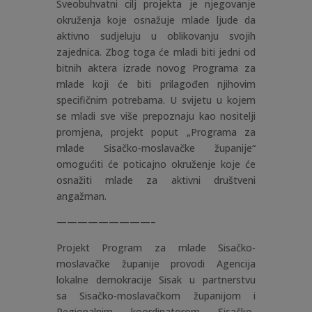
Sveobuhvatni cilj projekta je njegovanje
okruženja koje osnažuje mlade ljude da
aktivno sudjeluju u oblikovanju svojih
zajednica. Zbog toga će mladi biti jedni od
bitnih aktera izrade novog Programa za
mlade koji će biti prilagođen njihovim
specifičnim potrebama. U svijetu u kojem
se mladi sve više prepoznaju kao nositelji
promjena, projekt poput „Programa za
mlade Sisačko-moslavačke županije“
omogućiti će poticajno okruženje koje će
osnažiti mlade za aktivni društveni
angažman.
—————————–
Projekt
Program za mlade Sisačko-
moslavačke županije
provodi
Agencija
lokalne demokracije Sisak
u partnerstvu
sa
Sisačko-moslavačkom županijom i
Regionalnim koordinatorom Sisačko-