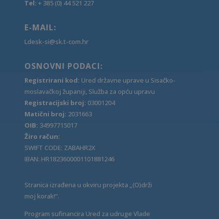
Tel:
+ 385 (0) 44 521 227
E-MAIL:
Ldesk-si@sk.t-com.hr
OSNOVNI PODACI:
Registrirani kod:
Ured državne uprave u Sisačko-
moslavačkoj županiji, Služba za opću upravu
Registracijski broj:
03001204
Matični broj:
2031663
OIB:
34997715017
Žiro račun:
SWIFT CODE: ZABAHR2X
IBAN: HR1823600001101881246
Stranica izrađena u okviru projekta „(O)drži
moj korak!“.
Program sufinancira Ured za udruge Vlade