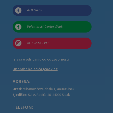

ALD Sisak

Volonterski Centar Sisak

ALD Sisak - VCS
Izjava o odricanju od odgovornosti
Uporaba kolačića (cookies)
ADRESA:
Ured:
Mihanovićeva obala 1, 44000 Sisak
Sjedište:
S. i A. Radića 46, 44000 Sisak
TELEFON: