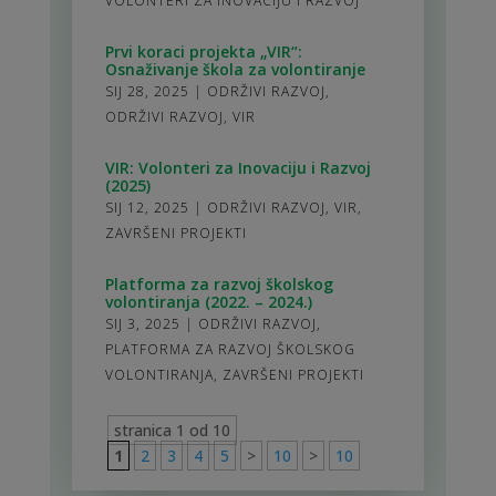
VOLONTERI ZA INOVACIJU I RAZVOJ
Prvi koraci projekta „VIR“:
Osnaživanje škola za volontiranje
SIJ 28, 2025
|
ODRŽIVI RAZVOJ
,
ODRŽIVI RAZVOJ
,
VIR
VIR: Volonteri za Inovaciju i Razvoj
(2025)
SIJ 12, 2025
|
ODRŽIVI RAZVOJ
,
VIR
,
ZAVRŠENI PROJEKTI
Platforma za razvoj školskog
volontiranja (2022. – 2024.)
SIJ 3, 2025
|
ODRŽIVI RAZVOJ
,
PLATFORMA ZA RAZVOJ ŠKOLSKOG
VOLONTIRANJA
,
ZAVRŠENI PROJEKTI
stranica 1 od 10
1
2
3
4
5
>
10
>
10