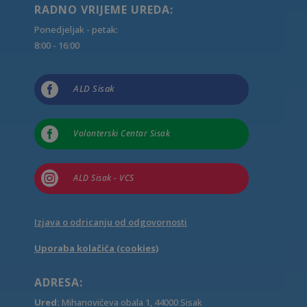
RADNO VRIJEME UREDA:
Ponedjeljak - petak:
8:00 - 16:00

ALD Sisak

Volonterski Centar Sisak

ALD Sisak - VCS
Izjava o odricanju od odgovornosti
Uporaba kolačića (cookies)
ADRESA:
Ured:
Mihanovićeva obala 1, 44000 Sisak