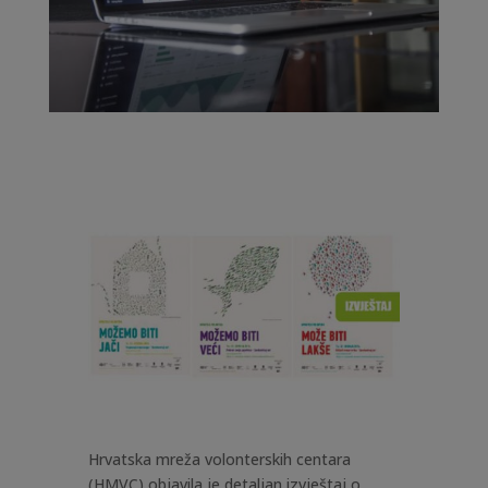
Hrvatska mreža volonterskih centara
(HMVC) objavila je detaljan izvještaj o