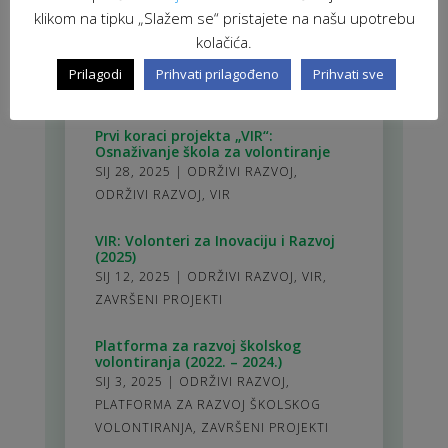
klikom na tipku „Slažem se“ pristajete na našu upotrebu
AKTIVNO GRAĐANSTVO
,
ODRŽIVI
kolačića.
RAZVOJ
,
PLATFORMA ZA RAZVOJ
ŠKOLSKOG VOLONTIRANJA
,
VIR:
Prilagodi
Prihvati prilagođeno
Prihvati sve
VOLONTERI ZA INOVACIJU I RAZVOJ
Prvi koraci projekta „VIR“:
Osnaživanje škola za volontiranje
SIJ 28, 2025
|
ODRŽIVI RAZVOJ
,
ODRŽIVI RAZVOJ
,
VIR
VIR: Volonteri za Inovaciju i Razvoj
(2025)
SIJ 12, 2025
|
ODRŽIVI RAZVOJ
,
VIR
,
ZAVRŠENI PROJEKTI
Platforma za razvoj školskog
volontiranja (2022. – 2024.)
SIJ 3, 2025
|
ODRŽIVI RAZVOJ
,
PLATFORMA ZA RAZVOJ ŠKOLSKOG
VOLONTIRANJA
,
ZAVRŠENI PROJEKTI