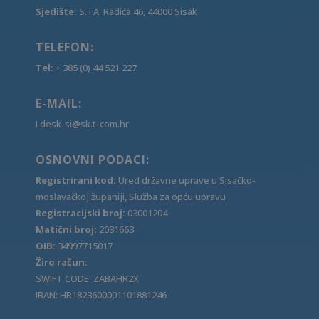
Sjedište:
S. i A. Radića 46, 44000 Sisak
TELEFON:
Tel:
+ 385 (0) 44 521 227
E-MAIL:
Ldesk-si@sk.t-com.hr
OSNOVNI PODACI:
Registrirani kod:
Ured državne uprave u Sisačko-
moslavačkoj županiji, Služba za opću upravu
Registracijski broj:
03001204
Matični broj:
2031663
OIB:
34997715017
Žiro račun:
SWIFT CODE: ZABAHR2X
IBAN: HR1823600001101881246