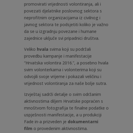
promovirati vrijednosti volontiranja, ali i
povezati djelatnike poslovnog sektora s
neprofitnim organizacijama iz civilnog i
javnog sektora te podsjetiti koliko je važno
da se u izgradnju povezane i humane
zajednice uključe svi pripadnici društva.
Veliko
hvala
svima koji su podržali
provedbu kampanje i manifestacije
“Hrvatska volontira 2016.”, a posebno hvala
svim volonterkama i volonterima koji su
odvojili svoje vrijeme i pokazali veličinu i
vrijednost volontiranja za naše bolje sutra.
Izvještaj sadrži detalje o svim održanim
aktivnostima diljem Hrvatske popraćen s
mnoštvom fotografija te finalne podatke o
uspješnosti manifestacije, a
u produkciji
Fade in-a prizveden je
dokumentarni
film
o provedenim aktivnostima.