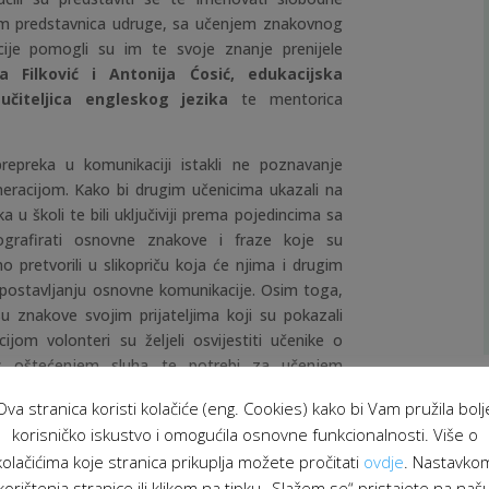
osim predstavnica udruge, sa učenjem znakovnog
cije pomogli su im te svoje znanje prenijele
a Filković i Antonija Ćosić, edukacijska
 učiteljica engleskog jezika
te mentorica
epreka u komunikaciji istakli ne poznavanje
racijom. Kako bi drugim učenicima ukazali na
u školi te bili uključiviji prema pojedincima sa
tografirati osnovne znakove i fraze koje su
 pretvorili u slikopriču koja će njima i drugim
spostavljanju osnovne komunikacije. Osim toga,
 su znakove svojim prijateljima koji su pokazali
ijom volonteri su željeli osvijestiti učenike o
 oštećenjem sluha te potrebi za učenjem
jučivosti.
Ova stranica koristi kolačiće (eng. Cookies) kako bi Vam pružila bolj
korisničko iskustvo i omogućila osnovne funkcionalnosti. Više o
kolačićima koje stranica prikuplja možete pročitati
ovdje
. Nastavko
korištenja stranice ili klikom na tipku „Slažem se“ pristajete na naš