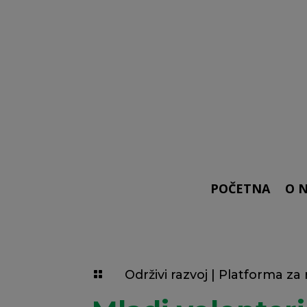
POČETNA
O 
Održivi razvoj
|
Platforma za 
