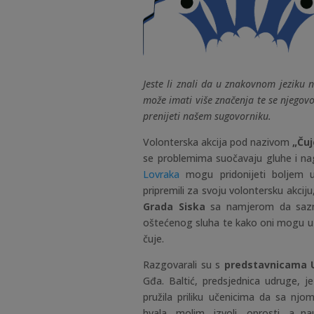
Jeste li znali da u znakovnom jeziku 
može imati više značenja te se njegov
prenijeti našem sugovorniku.
Volonterska akcija pod nazivom
„Ču
se problemima suočavaju gluhe i na
Lovraka
mogu pridonijeti boljem u
pripremili za svoju volontersku akciju
Grada Siska
sa namjerom da sazna
oštećenog sluha te kako oni mogu u ra
čuje.
Razgovarali su s
predstavnicama U
Gđa. Baltić, predsjednica udruge, 
pružila priliku učenicima da sa njo
hvala, molim, izvoli, oprosti, a n