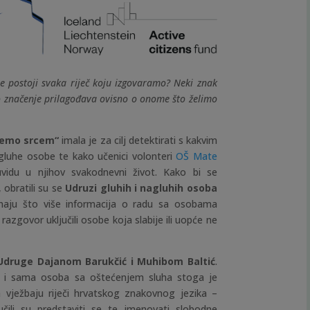
ne postoji svaka riječ koju izgovaramo? Neki znak
o značenje prilagođava ovisno o onome što želimo
jemo srcem“
imala je za cilj detektirati s kakvim
gluhe osobe te kako učenici volonteri
OŠ Mate
vidu u njihov svakodnevni život. Kako bi se
, obratili su se
Udruzi gluhih i nagluhih osoba
ju što više informacija o radu sa osobama
zgovor uključili osobe koja slabije ili uopće ne
druge Dajanom Barukčić i Muhibom Baltić
.
je i sama osoba sa oštećenjem sluha stoga je
m vježbaju riječi hrvatskog znakovnog jezika –
aučili su predstaviti se te imenovati slobodne