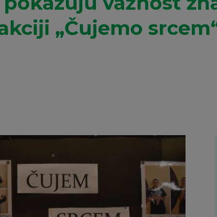
i pokazuju važnost zn
 akciji „Čujemo srcem