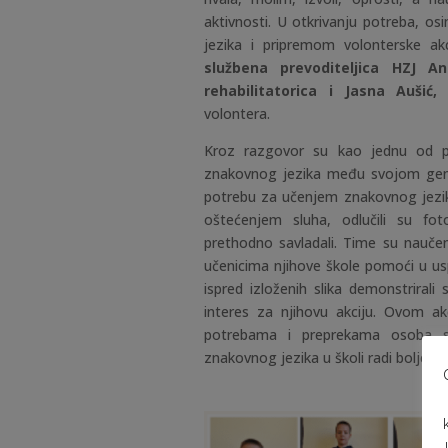
aktivnosti. U otkrivanju potreba, 
jezika i pripremom volonterske ak
službena prevoditeljica HZJ An
rehabilitatorica i Jasna Aušić,
volontera.
Kroz razgovor su kao jednu od pr
znakovnog jezika među svojom gene
potrebu za učenjem znakovnog jezika 
oštećenjem sluha, odlučili su fo
prethodno savladali. Time su naučeno
učenicima njihove škole pomoći u u
ispred izloženih slika demonstrirali
interes za njihovu akciju. Ovom akc
potrebama i preprekama osoba s
znakovnog jezika u školi radi bolje ukl