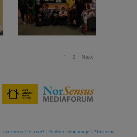
1
2
Next
|
platforma škola smž
|
školsko volontiranje
|
Strukovna