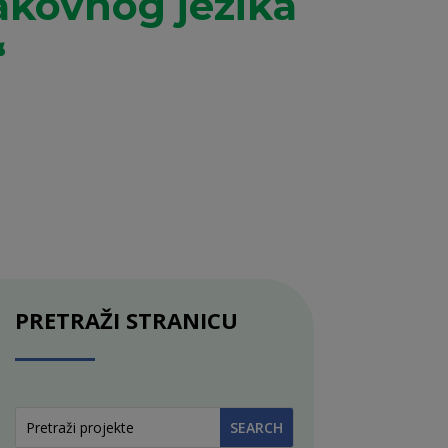
akovnog jezika
“
PRETRAŽI STRANICU