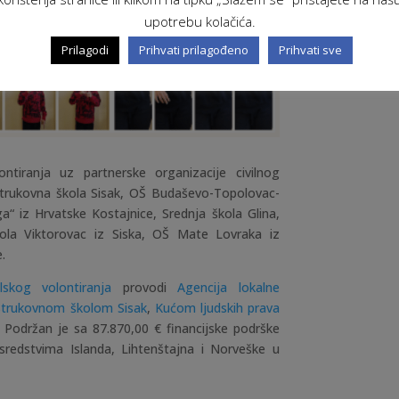
upotrebu kolačića.
Prilagodi
Prihvati prilagođeno
Prihvati sve
ntiranja uz partnerske organizacije civilnog
 Strukovna škola Sisak, OŠ Budaševo-Topolovac-
a“ iz Hrvatske Kostajnice, Srednja škola Glina,
kola Viktorovac iz Siska, OŠ Mate Lovraka iz
.
skog volontiranja
provodi
Agencija lokalne
Strukovnom školom Sisak
,
Kućom ljudskih prava
. Podržan je sa 87.870,00 € financijske podrške
redstvima Islanda, Lihtenštajna i Norveške u