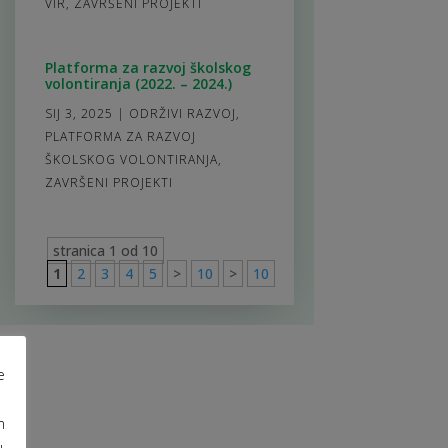
VIR
,
ZAVRŠENI PROJEKTI
Platforma za razvoj školskog
volontiranja (2022. – 2024.)
SIJ 3, 2025
|
ODRŽIVI RAZVOJ
,
PLATFORMA ZA RAZVOJ
ŠKOLSKOG VOLONTIRANJA
,
ZAVRŠENI PROJEKTI
stranica 1 od 10
1
2
3
4
5
>
10
>
10
e
m
u