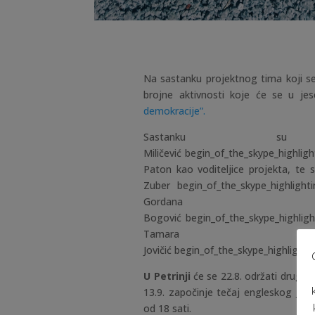
Na sastanku projektnog tima koji s
brojne aktivnosti koje će se u jes
demokracije”.
Sastanku su
Miličević
begin_of_the_skype_highligh
Paton kao voditeljice projekta, te sv
Zuber
begin_of_the_skype_highlighti
Gordana
Bogović
begin_of_the_skype_highligh
Tamara
Jovičić
begin_of_the_skype_highlighti
U Petrinji
će se 22.8. održati drugi s
13.9. započinje tečaj engleskog jezi
od 18 sati.