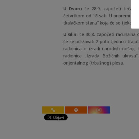
U Dvoru
će 28.9. započeti tečaj 
četvrtkom od 18 sati. U pripremi je p
tkalačkom stanu” koja će se tjekom j
U Glini
će 30.8. započeti računalna 
će se održavati 2 puta tjedno i traja
radionica o izradi narodnih nošnji, 
radionica „Izrada Božićnih ukrasa
orijentalnog (trbušnog) plesa.