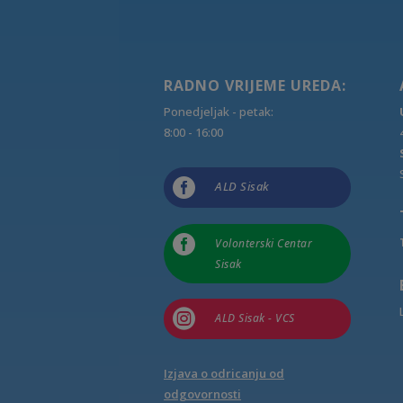
RADNO VRIJEME UREDA:
Ponedjeljak - petak:
8:00 - 16:00

ALD Sisak

Volonterski Centar
Sisak

ALD Sisak - VCS
Izjava o odricanju od
odgovornosti