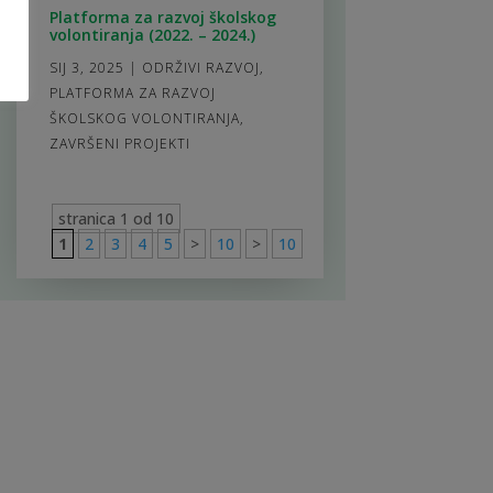
Platforma za razvoj školskog
volontiranja (2022. – 2024.)
SIJ 3, 2025
|
ODRŽIVI RAZVOJ
,
PLATFORMA ZA RAZVOJ
ŠKOLSKOG VOLONTIRANJA
,
ZAVRŠENI PROJEKTI
stranica 1 od 10
1
2
3
4
5
>
10
>
10