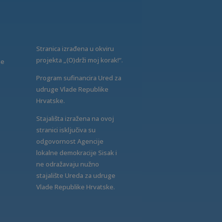
Stranica izrađena u okviru
projekta „(O)drži moj korak!“.
ne
Program sufinancira Ured za
udruge Vlade Republike
Hrvatske.
Stajališta izražena na ovoj
stranici isključiva su
odgovornost Agencije
lokalne demokracije Sisak i
ne odražavaju nužno
stajalište Ureda za udruge
Vlade Republike Hrvatske.