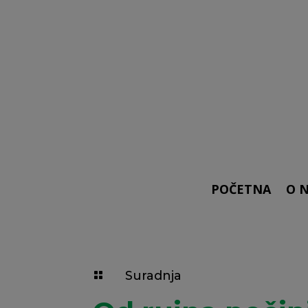
POČETNA
O 
Suradnja
