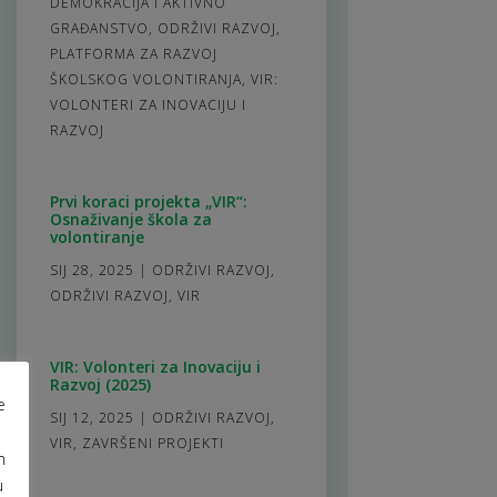
DEMOKRACIJA I AKTIVNO
GRAĐANSTVO
,
ODRŽIVI RAZVOJ
,
PLATFORMA ZA RAZVOJ
ŠKOLSKOG VOLONTIRANJA
,
VIR:
VOLONTERI ZA INOVACIJU I
RAZVOJ
Prvi koraci projekta „VIR“:
Osnaživanje škola za
volontiranje
SIJ 28, 2025
|
ODRŽIVI RAZVOJ
,
ODRŽIVI RAZVOJ
,
VIR
VIR: Volonteri za Inovaciju i
Razvoj (2025)
e
SIJ 12, 2025
|
ODRŽIVI RAZVOJ
,
VIR
,
ZAVRŠENI PROJEKTI
m
u