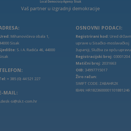
Vaš partner u izgradnji demokracije
ADRESA:
OSNOVNI PODACI:
Ured:
Mihanovićeva obala 1,
Registrirani kod:
Ured držav
44000 Sisak
uprave u Sisačko-moslavačkoj
Sjedište:
S. i A. Radića 46, 44000
županiji, Služba za opću upravu
Sisak
Registracijski broj:
03001204
Matični broj:
2031663
TELEFON:
OIB:
34997715017
Žiro račun:
Tel:
+ 385 (0) 44 521 227
SWIFT CODE: ZABAHR2X
IBAN: HR1823600001101881246
E-MAIL:
Ldesk-si@sk.t-com.hr