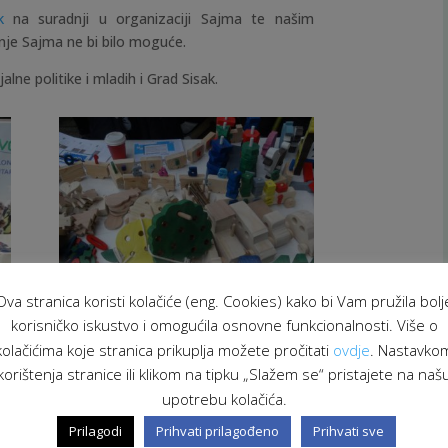
k
na suradnji u organizaciji Sajma te našim
nje Sajma ne bi bilo moguće.
alne politike i mladih i Grad Sisak.
Ova stranica koristi kolačiće (eng. Cookies) kako bi Vam pružila bolj
korisničko iskustvo i omogućila osnovne funkcionalnosti. Više o
kolačićima koje stranica prikuplja možete pročitati
ovdje
. Nastavko
korištenja stranice ili klikom na tipku „Slažem se“ pristajete na naš
upotrebu kolačića.
Prilagodi
Prihvati prilagođeno
Prihvati sve