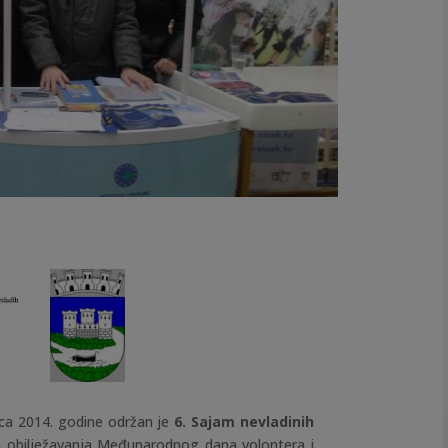
nca 2014. godine održan je
6. Sajam nevladinih
obilježavanja Međunarodnog dana volontera i