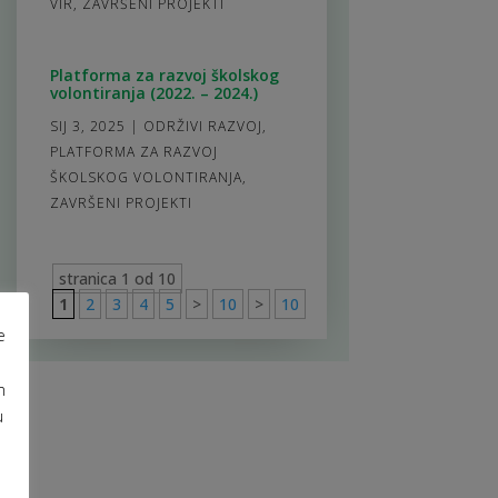
VIR
,
ZAVRŠENI PROJEKTI
Platforma za razvoj školskog
volontiranja (2022. – 2024.)
SIJ 3, 2025
|
ODRŽIVI RAZVOJ
,
PLATFORMA ZA RAZVOJ
ŠKOLSKOG VOLONTIRANJA
,
ZAVRŠENI PROJEKTI
stranica 1 od 10
1
2
3
4
5
>
10
>
10
e
m
u