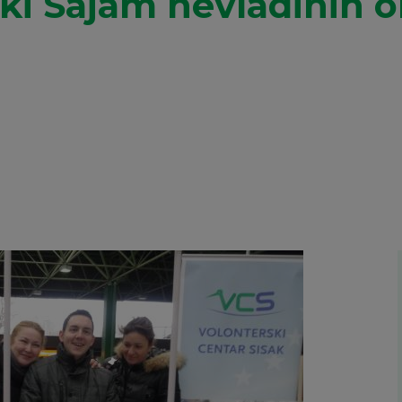
ki Sajam nevladinih or