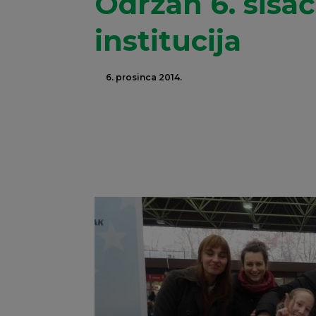
Održan 6. sisač
institucija
6. prosinca 2014.