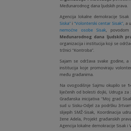
Međunarodnog dana ljudskih prava.
Agencija lokalne demokracije Sisak
Siska”
i
“Volonterski centar Sisak”,
a u
nemoćne osobe Sisak
, povodo
Međunarodnog dana ljudskih pra
organizacija i institucija koji se odr
tržnici “Kontroba”.
Sajam se održava svake godine, a n
institucija koje promoviraju volonte
među građanima.
Na ovogodišnje Sajmu okupilo se
1
liječenih od bolesti dojki, Udruga za
Građanska inicijativa “Moj grad Sisa
sud u Sisku-Odjel za podršku žrtvam
slijepih SMŽ-Sisak, Koordinacija udr
žene Adela, Projekt građanskih prav
Agencija lokalne demokracije Sisak i 