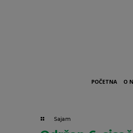
POČETNA
O 
Sajam
