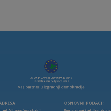
Vaš partner u izgradnji demokracije
ADRESA:
OSNOVNI PODACI:
Ured:
Mihanovićeva obala 1,
Registrirani kod:
Ured držav