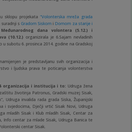
 u sklopu projekata
“Volonterska mreža grada
 suradnji s
Gradom Siskom
i
Domom za starije i
m
Međunarodnog dana volontera (5.12.) i
va (10.12.)
organizirala je 6.Sajam nevladinih
žao u subotu 6. prosinca 2014. godine na Gradskoj
amijenjen je predstavljanu svih organizacija i
rstvo i ljudska prava te poticanja volonterstva
4 organizacija i institucija i to:
Udruga žena
 zaštitu životinja Patronus, Gradski muzej Sisak,
k”, Udruga invalida rada grada Siska, Županijski
a i svjedocima, Dječji vrtić Sisak Novi, Udruga
uga mladih Sisak i Klub mladih Sisak, Centar za
a, Info centar za mlade Sisak, Udruga Banica te
Volonterski centar Sisak.