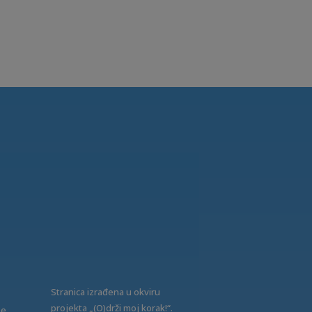
Stranica izrađena u okviru
projekta „(O)drži moj korak!“.
ne