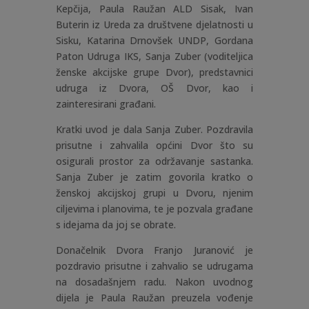
Kepčija, Paula Raužan ALD Sisak, Ivan
Buterin iz Ureda za društvene djelatnosti u
Sisku, Katarina Drnovšek UNDP, Gordana
Paton Udruga IKS, Sanja Zuber
(voditeljica
ženske akcijske grupe Dvor), predstavnici
udruga iz Dvora, OŠ Dvor, kao i
zainteresirani građani.
Kratki uvod je dala Sanja Zuber. Pozdravila
prisutne i zahvalila općini Dvor što su
osigurali prostor za održavanje sastanka.
Sanja Zuber
je zatim govorila kratko o
ženskoj akcijskoj grupi u Dvoru, njenim
ciljevima i planovima, te je pozvala građane
s idejama da joj se obrate.
Donačelnik Dvora Franjo Juranović je
pozdravio prisutne i zahvalio se udrugama
na dosadašnjem radu. Nakon uvodnog
dijela je Paula Raužan preuzela vođenje