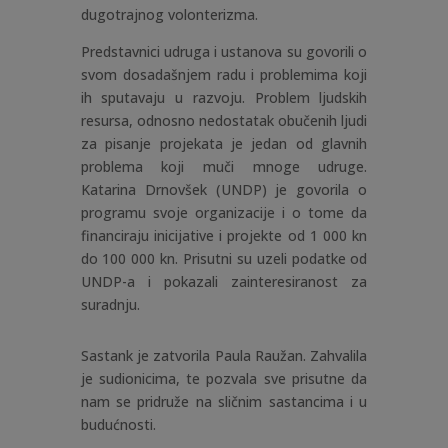
dugotrajnog volonterizma.
Predstavnici udruga i ustanova su govorili o
svom dosadašnjem radu i problemima koji
ih sputavaju u razvoju. Problem ljudskih
resursa, odnosno nedostatak obučenih ljudi
za pisanje projekata je jedan od glavnih
problema koji muči mnoge udruge.
Katarina Drnovšek (UNDP) je govorila o
programu svoje organizacije i o tome da
financiraju inicijative i projekte od 1 000 kn
do 100 000 kn. Prisutni su uzeli podatke od
UNDP-a i pokazali zainteresiranost za
suradnju.
Sastank je zatvorila Paula Raužan. Zahvalila
je sudionicima, te pozvala sve prisutne da
nam se pridruže na sličnim sastancima i u
budućnosti.