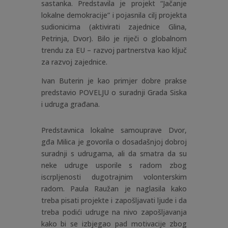
sastanka. Predstavila je projekt “Jačanje
lokalne demokracije” i pojasnila cilj projekta
sudionicima (aktivirati zajednice Glina,
Petrinja, Dvor). Bilo je riječi o globalnom
trendu za EU – razvoj partnerstva kao ključ
za razvoj zajednice.
Ivan Buterin je kao primjer dobre prakse
predstavio POVELJU o suradnji Grada Siska
i udruga građana.
Predstavnica lokalne samouprave Dvor,
gđa Milica je govorila o dosadašnjoj dobroj
suradnji s udrugama, ali da smatra da su
neke udruge usporile s radom zbog
iscrpljenosti dugotrajnim volonterskim
radom. Paula Raužan je naglasila kako
treba pisati projekte i zapošljavati ljude i da
treba podići udruge na nivo zapošljavanja
kako bi se izbjegao pad motivacije zbog