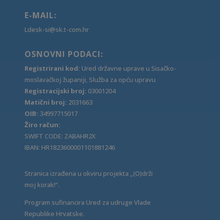
E-MAIL:
Ldesk-si@sk.t-com.hr
OSNOVNI PODACI:
Registrirani kod:
Ured državne uprave u Sisačko-
moslavačkoj županiji, Služba za opću upravu
Registracijski broj:
03001204
Matični broj:
2031663
OIB:
34997715017
Žiro račun:
SWIFT CODE: ZABAHR2X
IBAN: HR1823600001101881246
Stranica izrađena u okviru projekta „(O)drži
moj korak!“.
Program sufinancira Ured za udruge Vlade
Republike Hrvatske.