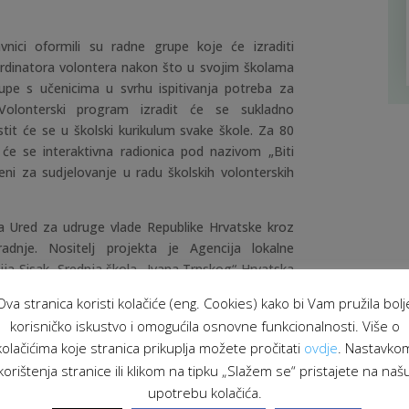
avnici oformili su radne grupe koje će izraditi
rdinatora volontera nakon što u svojim školama
upe s učenicima u svrhu ispitivanja potreba za
Volonterski program izradit će se sukladno
tit će se u školski kurikulum svake škole. Za 80
 će se interaktivna radionica pod nazivom „Biti
jeni za sudjelovanje u radu školskih volonterskih
ira Ured za udruge vlade Republike Hrvatske kroz
adnje. Nositelj projekta je Agencija lokalne
ija Sisak, Srednja škola „Ivana Trnskog“ Hrvatska
 županija. Cilj projekta je doprinos promociji
Ova stranica koristi kolačiće (eng. Cookies) kako bi Vam pružila bolj
uštva i odgojno – obrazovnih ustanova u području
korisničko iskustvo i omogućila osnovne funkcionalnosti. Više o
noj i ekonomskoj koheziji te održivom razvoju u
kolačićima koje stranica prikuplja možete pročitati
ovdje
. Nastavko
korištenja stranice ili klikom na tipku „Slažem se“ pristajete na naš
 za udruge Vlade Republike Hrvatske.
upotrebu kolačića.