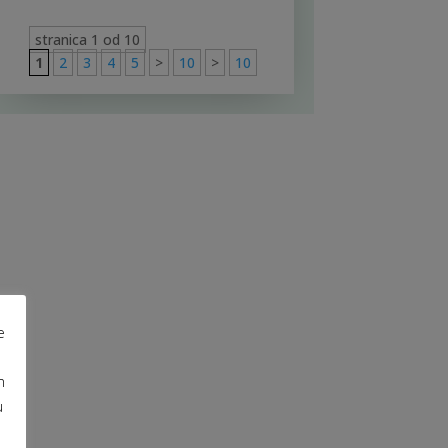
stranica 1 od 10
1
2
3
4
5
>
10
>
10
e
m
u