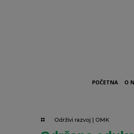
POČETNA
O 
Održivi razvoj
|
OMK
