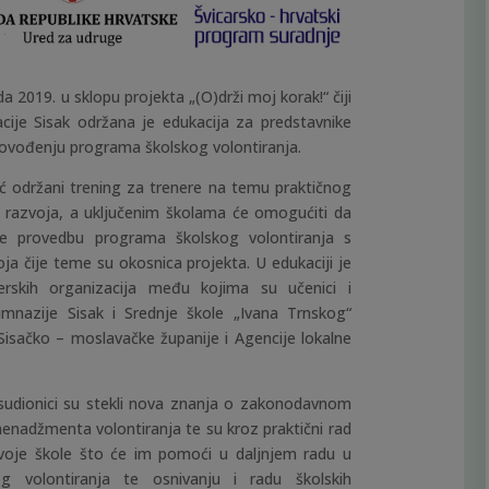
ada 2019. u sklopu projekta „(O)drži moj korak!“ čiji
acije Sisak održana je edukacija za predstavnike
provođenju programa školskog volontiranja.
ć održani trening za trenere na temu praktičnog
 razvoja, a uključenim školama će omogućiti da
te provedbu programa školskog volontiranja s
ja čije teme su okosnica projekta. U edukaciji je
erskih organizacija među kojima su učenici i
Gimnazije Sisak i Srednje škole „Ivana Trnskog“
Sisačko – moslavačke županije i Agencije lokalne
 sudionici su stekli nova znanja o zakonodavnom
 menadžmenta volontiranja te su kroz praktični rad
 svoje škole što će im pomoći u daljnjem radu u
g volontiranja te osnivanju i radu školskih