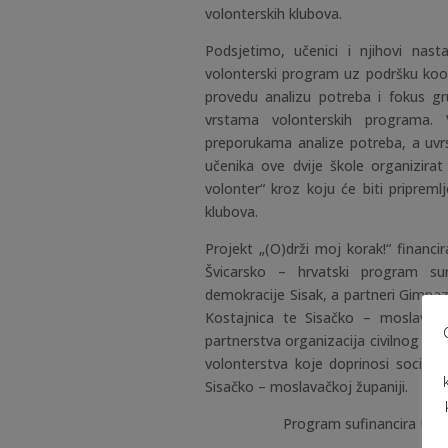
volonterskih klubova.
Podsjetimo, učenici i njihovi nast
volonterski program uz podršku koo
provedu analizu potreba i fokus gr
vrstama volonterskih programa. 
preporukama analize potreba, a uvrs
učenika ove dvije škole organizirat
volonter“ kroz koju će biti pripreml
klubova.
Projekt „(O)drži moj korak!“ financ
Švicarsko – hrvatski program sur
demokracije Sisak, a partneri Gimnaz
Kostajnica te Sisačko – moslavačka
partnerstva organizacija civilnog dr
volonterstva koje doprinosi socijal
Sisačko – moslavačkoj županiji.
Program sufinancira Ured