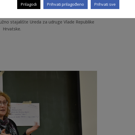
——————-
Prilagodi
Prihvati prilagođeno
Prihvati sve
u isključiva su odgovornost Agencije lokalne
užno stajalište Ureda za udruge Vlade Republike
Hrvatske.