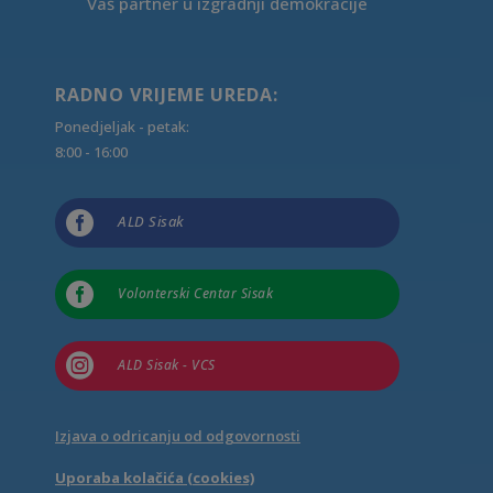
Vaš partner u izgradnji demokracije
RADNO VRIJEME UREDA:
Ponedjeljak - petak:
8:00 - 16:00

ALD Sisak

Volonterski Centar Sisak

ALD Sisak - VCS
Izjava o odricanju od odgovornosti
Uporaba kolačića (cookies)