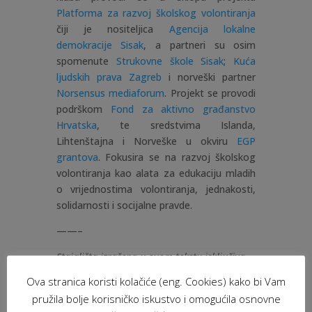
Platforma za razvoj školskog volontiranja
čiji je nositeljica
Agencija lokalne
demokracije Sisak
, a partneri su osim
spomenute
Strukovne škole Sisak
;
Kuća
ljudskih prava Zagreb
i norveški partner
Norsensus mediaforum
. Projekt se provodi
podrškom
Fond za aktivno građanstvo
Hrvatska
, te sredstvima Islanda,
Lihtenštajna i Norveške u okviru
EGP
grantova
. Fokusira se na razvoj školskog
volontiranja kao alata za edukaciju mladih
o vrijednostima volontiranja, jednakosti,
solidarnosti i socijalne pravde.
——–
Stajališta izražena u ovom tekstu isključiva
su odgovornost Agencije lokalne demokracije
Ova stranica koristi kolačiće (eng. Cookies) kako bi Vam
Sisak.
pružila bolje korisničko iskustvo i omogućila osnovne