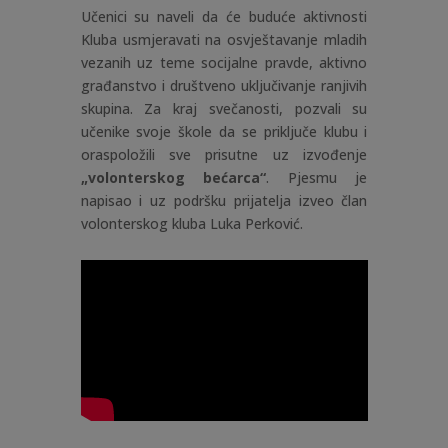
Učenici su naveli da će buduće aktivnosti
Kluba usmjeravati na osvještavanje mladih
vezanih uz teme socijalne pravde, aktivno
građanstvo i društveno uključivanje ranjivih
skupina. Za kraj svečanosti, pozvali su
učenike svoje škole da se priključe klubu i
oraspoložili sve prisutne uz izvođenje
„volonterskog bećarca“
. Pjesmu je
napisao i uz podršku prijatelja izveo član
volonterskog kluba Luka Perković.