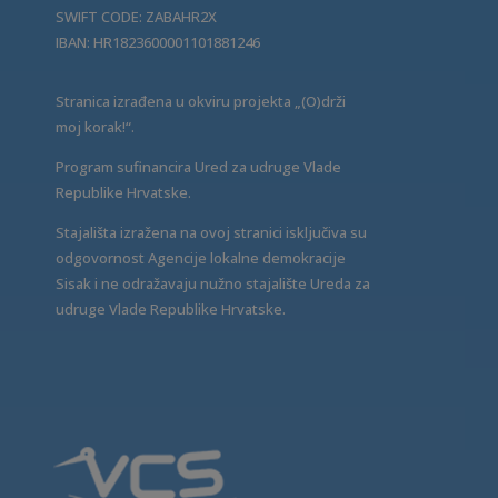
SWIFT CODE: ZABAHR2X
IBAN: HR1823600001101881246
Stranica izrađena u okviru projekta „(O)drži
moj korak!“.
Program sufinancira Ured za udruge Vlade
Republike Hrvatske.
Stajališta izražena na ovoj stranici isključiva su
odgovornost Agencije lokalne demokracije
Sisak i ne odražavaju nužno stajalište Ureda za
udruge Vlade Republike Hrvatske.