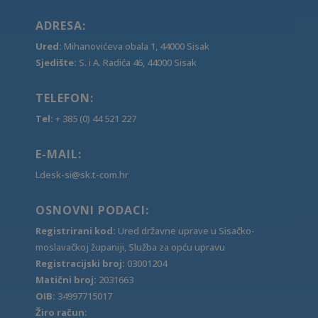
ADRESA:
Ured:
Mihanovićeva obala 1, 44000 Sisak
Sjedište:
S. i A. Radića 46, 44000 Sisak
TELEFON:
Tel:
+ 385 (0) 44 521 227
E-MAIL:
Ldesk-si@sk.t-com.hr
OSNOVNI PODACI:
Registrirani kod:
Ured državne uprave u Sisačko-
moslavačkoj županiji, Služba za opću upravu
Registracijski broj:
03001204
Matični broj:
2031663
OIB:
34997715017
Žiro račun: