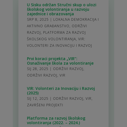
U Sisku održan Stručni skup o ulozi
školskog volontiranja u razvoju
zajednice i obrazovanja
SRP 8, 2025
|
LOKALNA DEMOKRACIJA I
AKTIVNO GRAĐANSTVO
,
ODRŽIVI
RAZVOJ
,
PLATFORMA ZA RAZVOJ
ŠKOLSKOG VOLONTIRANJA
,
VIR:
VOLONTERI ZA INOVACIJU I RAZVOJ
Prvi koraci projekta „VIR“:
Osnaživanje škola za volontiranje
SIJ 28, 2025
|
ODRŽIVI RAZVOJ
,
ODRŽIVI RAZVOJ
,
VIR
VIR: Volonteri za Inovaciju i Razvoj
(2025)
SIJ 12, 2025
|
ODRŽIVI RAZVOJ
,
VIR
,
ZAVRŠENI PROJEKTI
Platforma za razvoj školskog
volontiranja (2022. – 2024.)