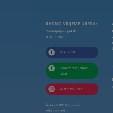
RADNO VRIJEME UREDA:
Ponedjeljak - petak:
8:00 - 16:00

ALD Sisak

Volonterski Centar
Sisak

ALD Sisak - VCS
Izjava o odricanju od
odgovornosti