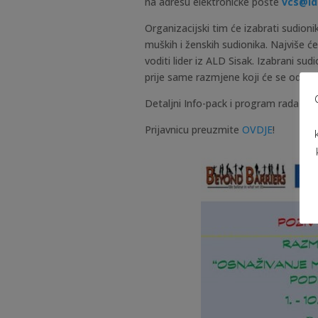
na adresu elektroničke pošte
vcs@ld
Organizacijski tim će izabrati sudion
muških i ženskih sudionika. Najviše ć
voditi lider iz ALD Sisak. Izabrani s
prije same razmjene koji će se održat
Detaljni Info-pack i program rada ra
Prijavnicu preuzmite
OVDJE
!