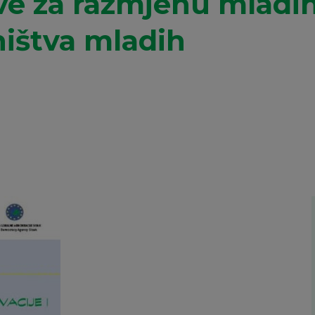
ve za razmjenu mladih
ištva mladih