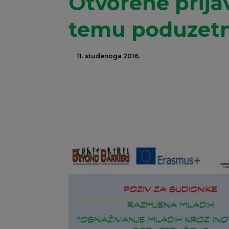
Otvorene prija
temu poduzetn
11. studenoga 2016.