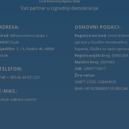
Vaš partner u izgradnji demokracije
ADRESA:
OSNOVNI PODACI:
Ured:
Mihanovićeva obala 1,
Registrirani kod:
Ured držav
44000 Sisak
uprave u Sisačko-moslavačkoj
Sjedište:
S. i A. Radića 46, 44000
županiji, Služba za opću upravu
Sisak
Registracijski broj:
03001204
Matični broj:
2031663
TELEFON:
OIB:
34997715017
Žiro račun:
Tel:
+ 385 (0) 44 521 227
SWIFT CODE: ZABAHR2X
IBAN: HR1823600001101881246
E-MAIL:
Ldesk-si@sk.t-com.hr