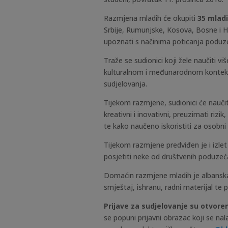
Razmjena mladih će okupiti
35 mladi
Srbije, Rumunjske, Kosova, Bosne i H
upoznati s načinima poticanja poduze
Traže se sudionici koji žele naučiti v
kulturalnom i međunarodnom kontekstu
sudjelovanja.
Tijekom razmjene, sudionici će naučiti 
kreativni i inovativni, preuzimati rizi
te kako naučeno iskoristiti za osobni 
Tijekom razmjene predviđen je i izlet 
posjetiti neke od društvenih poduzeć
Domaćin razmjene mladih je albanska
smještaj, ishranu, radni materijal te
Prijave za sudjelovanje su otvor
se popuni prijavni obrazac koji se nal