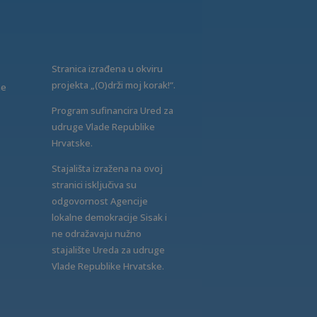
Stranica izrađena u okviru
projekta „(O)drži moj korak!“.
ne
Program sufinancira Ured za
udruge Vlade Republike
Hrvatske.
Stajališta izražena na ovoj
stranici isključiva su
odgovornost Agencije
lokalne demokracije Sisak i
ne odražavaju nužno
stajalište Ureda za udruge
Vlade Republike Hrvatske.