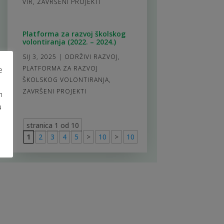
VIR
,
ZAVRŠENI PROJEKTI
Platforma za razvoj školskog
volontiranja (2022. – 2024.)
SIJ 3, 2025
|
ODRŽIVI RAZVOJ
,
PLATFORMA ZA RAZVOJ
e
ŠKOLSKOG VOLONTIRANJA
,
ZAVRŠENI PROJEKTI
m
u
stranica 1 od 10
1
2
3
4
5
>
10
>
10