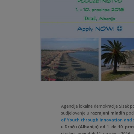
Agencija lokalne demokracije Sisak po
sudjelovanje u
razmjeni mladih
pod
of Youth through Innovation and 
u
Draču (Albanija) od 1. do 10. pro
studeni, povratak 11. prosinca 2016.