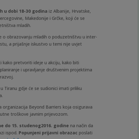
h u dobi 18-30 godina
iz Albanije, Hrvatske,
ercegovine, Makedonije i Grčke, koji će se
tništva mladih.
iše o obrazovanju mladih o poduzetništvu u inter-
, a prijašnje iskustvo u temi nije uvjet
kako pretvoriti ideje u akciju, kako biti
k, planiranje i upravljanje društvenim projektima
razvoj.
u Tiranu gdje će se sudionici imati priliku
a.
 organizacija Beyond Barriers koja osigurava
 putne troškove javnim prijevozom.
ene do 15. studenog2016. godine
na način da
azi ispod.
Popunjeni prijavni obrazac
poslati