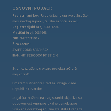
OSNOVNI PODACI:
Registrirani kod:
Ured državne uprave u Sisačko-
moslavačkoj županiji, Služba za opću upravu
Registracijski broj:
03001204
Matični broj:
2031663
OIB:
34997715017
Žiro račun:
SWIFT CODE: ZABAHR2X
IBAN: HR1823600001101881246
Stranica izrađena u okviru projekta „(O)drži
moj korak!“.
Program sufinancira Ured za udruge Vlade
Republike Hrvatske.
Stajališta izražena na ovoj stranici isključiva su
odgovornost Agencije lokalne demokracije
Sisak i ne odražavaju nužno stajalište Ureda za