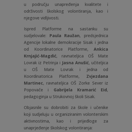
u području unapređenja kvalitete i
održivosti školskog volontiranja, kao i
njegove vidljivosti.
Ispred Platforme na sastanku su
sudjelovale:
Paula Raužan
, predsjednica
Agencije lokalne demokracije Sisak i jedna
od Koordinatorice Platforme,
Ankica
Krnjajić-Magdić
, ravnateljica OŠ Mate
Lovrak iz Petrinja i
Jasna Anušić
, učiteljica
u OŠ Mate Lovrak i jedna od
Koordinatorica Platforme,
Zvjezdana
Martinec
, ravnateljica OŠ Zorke Sever iz
Popovače i
Gabrijela Kramarić Eid
,
pedagoginja u Strukovnoj školi Sisak.
Objasnile su dobrobiti za škole i učenike
koji sudjeluju u organiziranim volonterskim
aktivnostima, kao i prijedloge za
unaprjeđenje školskog volontiranja: