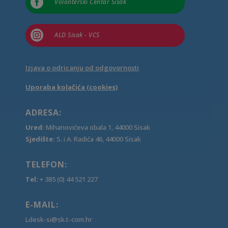

Volonterski Centar Sisak

ALD Sisak - VCS
Izjava o odricanju od odgovornosti
Uporaba kolačića (cookies)
ADRESA:
Ured:
Mihanovićeva obala 1, 44000 Sisak
Sjedište:
S. i A. Radića 46, 44000 Sisak
TELEFON:
Tel:
+ 385 (0) 44 521 227
E-MAIL:
Ldesk-si@sk.t-com.hr