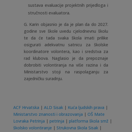
sustava evaluacije projektnih prijedloga i
stručnosti evaluatora.
G. Karin objasnio je da je plan da do 2027.
godine sve škole uvedu cjelodnevnu školu
te da će tada svaka škola imati prilike
osigurati adekvatnu satnicu za školske
koordinatore volontera, kao i sredstva za
rad klubova. Naglasio je da prepoznaje
dobrobiti volontiranja na više razina i da
Ministarstvo stoji na raspolaganju za
zajedničku suradnju.
ACF Hrvatska
|
ALD Sisak
|
Kuća ljudskih prava
|
Ministarstvo znanosti i obrazovanja
|
OŠ Mate
Lovraka Petrinja
|
petrinja
|
platforma škola smž
|
školsko volontiranje
|
Strukovna škola Sisak
|