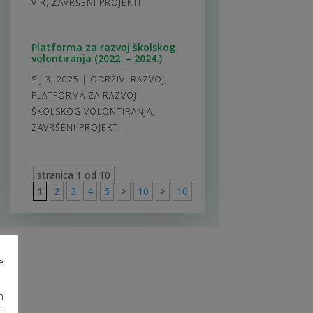
VIR
,
ZAVRŠENI PROJEKTI
Platforma za razvoj školskog
volontiranja (2022. – 2024.)
SIJ 3, 2025
|
ODRŽIVI RAZVOJ
,
PLATFORMA ZA RAZVOJ
ŠKOLSKOG VOLONTIRANJA
,
ZAVRŠENI PROJEKTI
stranica 1 od 10
1
2
3
4
5
>
10
>
10
e
m
u