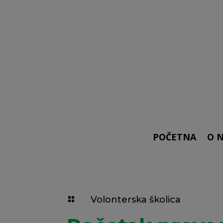
POČETNA
O 
Volonterska školica
