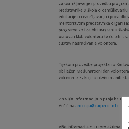
za osmišljavanje i provedbu programa
predstavnike 9 škola o osmišljavanju
edukacije o osmišljavanju i provedbi
mentorstvom predstavnika organizacij
programe koji će biti uvršteni u škols
osnovan klub volontera te će biti izra
sustav nagrađivanja volontera.
Tijekom provedbe projekta i u Karlova
obilježen Međunarodni dan volontera,
volonterske akcije u okviru manifesta
Za više informacija o projektu
može
Vučić na
antonija@carpediem.hr
Više informacija o EU projektima mo