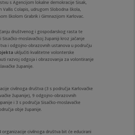
stvu s Agencijom lokalne demokracije Sisak,
 Vallis Colapis, udrugom Slobodna škola,
om školom Grabrik i Gimnazijom Karlovac.
ećanju društvenog i gospodarskog rasta te
 Sisačko-moslavačkoj županiji kroz jačanje
uštva i odgojno-obrazovnih ustanova u području
projekta
uključiti kvalitetne volonterske
nuti razvoj odgoja i obrazovanja za volontiranje
lavačke županije.
acije civilnoga društva (3 s područja Karlovačke
avačke županije), 9 odgojno-obrazovnih
županije i 3 s područja Sisačko-moslavačke
odručja obje županije.
 organizacije civilnoga društva bit će educirani