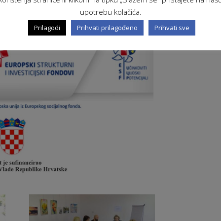
upotrebu kolačića.
Prilagodi
Prihvati prilagođeno
Prihvati sve