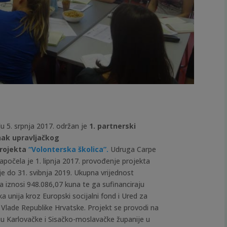
du 5. srpnja 2017. održan je
1. partnerski
ak upravljačkog
rojekta
“Volonterska školica”.
Udruga Carpe
počela je 1. lipnja 2017. provođenje projekta
aje do 31. svibnja 2019. Ukupna vrijednost
a iznosi 948.086,07 kuna te ga sufinanciraju
a unija kroz Europski socijalni fond i Ured za
Vlade Republike Hrvatske. Projekt se provodi na
u Karlovačke i Sisačko-moslavačke županije u