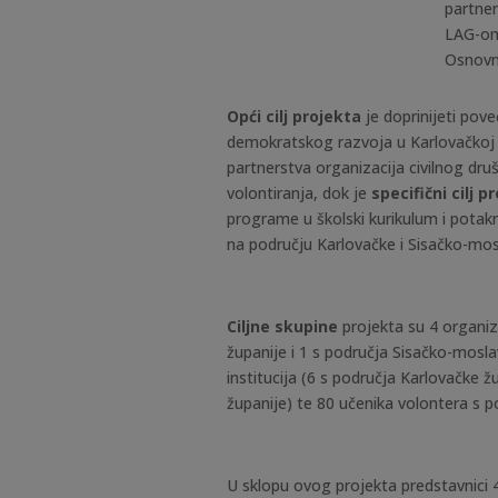
partner
LAG-om
Osnovn
Opći cilj projekta
je doprinijeti pov
demokratskog razvoja u Karlovačkoj i
partnerstva organizacija civilnog dr
volontiranja, dok je
specifični cilj 
programe u školski kurikulum i potak
na području Karlovačke i Sisačko-mos
Ciljne skupine
projekta su 4 organiz
županije i 1 s područja Sisačko-mosl
institucija (6 s područja Karlovačke 
županije) te 80 učenika volontera s p
U sklopu ovog projekta predstavnici 4