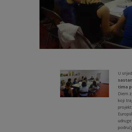
U srije
sastan
tima
p
Diem za
koji tr
projekt
Europsk
udruge 
područj