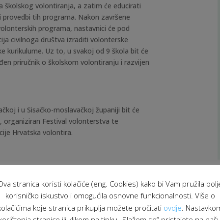
 školskog volontiranja, a zatim će educirati
 i provedbi tih programa. Nakon završene
 volonterskih programa, nastavnici će pod
a civilnoga društva izraditi volonterske
ke kurikulume. Uz to, u svakoj od 9 škola bit će
đen priručnik o školskom volontiranju i razvijen
čkoj i u Sisačko-moslavačkoj županiji bit će
 organiziran Festival volonterstva te
cije Hrvatska volontira.
te kontaktirati voditeljicu projekta Antoniju
Ova stranica koristi kolačiće (eng. Cookies) kako bi Vam pružila bolj
korisničko iskustvo i omogućila osnovne funkcionalnosti. Više o
kolačićima koje stranica prikuplja možete pročitati
ovdje
. Nastavko
žete pronaći na
korištenja stranice ili klikom na tipku „Slažem se“ pristajete na naš