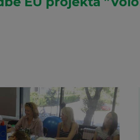
be EU projekta ”Volo