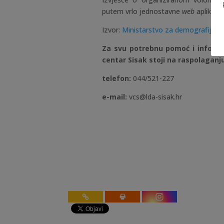
putem vrlo jednostavne
web
aplikaci
Izvor:
Ministarstvo za demografiju, obi
Za svu potrebnu pomoć i informac
centar Sisak stoji na raspolaganj
telefon:
044/521-227
e-mail:
vcs@lda-sisak.hr