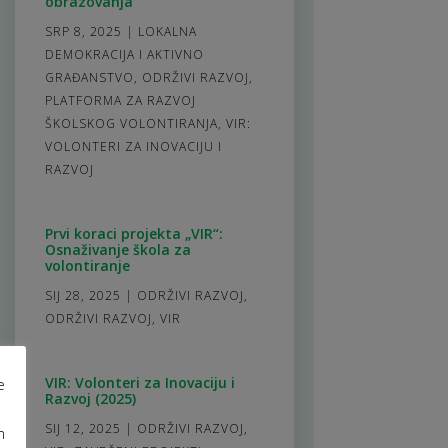
obrazovanja
SRP 8, 2025
|
LOKALNA
DEMOKRACIJA I AKTIVNO
GRAĐANSTVO
,
ODRŽIVI RAZVOJ
,
PLATFORMA ZA RAZVOJ
ŠKOLSKOG VOLONTIRANJA
,
VIR:
VOLONTERI ZA INOVACIJU I
RAZVOJ
Prvi koraci projekta „VIR“:
Osnaživanje škola za
volontiranje
SIJ 28, 2025
|
ODRŽIVI RAZVOJ
,
ODRŽIVI RAZVOJ
,
VIR
VIR: Volonteri za Inovaciju i
e
Razvoj (2025)
SIJ 12, 2025
|
ODRŽIVI RAZVOJ
,
m