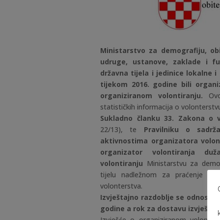
Ministarstvo za demografiju, obit
udruge, ustanove, zaklade i fu
državna tijela i jedinice lokalne
tijekom 2016. godine bili organi
organiziranom volontiranju.
Ovo
statističkih informacija o volonterstv
Sukladno članku 33. Zakona o v
22/13), te
Pravilniku o sadrž
aktivnostima organizatora volon
organizator volontiranja du
volontiranju
Ministarstvu za demogr
tijelu nadležnom za praćenje pr
volonterstva.
Izvještajno razdoblje se odnosi na
godine a rok za dostavu izvješća j
Izvješće o organiziranom volontir