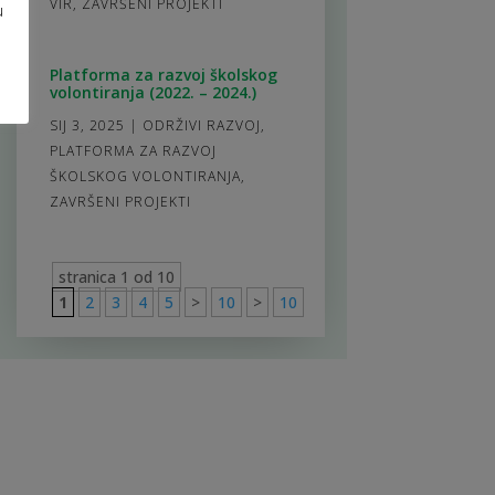
VIR
,
ZAVRŠENI PROJEKTI
u
Platforma za razvoj školskog
volontiranja (2022. – 2024.)
SIJ 3, 2025
|
ODRŽIVI RAZVOJ
,
PLATFORMA ZA RAZVOJ
ŠKOLSKOG VOLONTIRANJA
,
ZAVRŠENI PROJEKTI
stranica 1 od 10
1
2
3
4
5
>
10
>
10