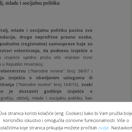
elj, mlade i socijalnu politiku
poziva sve
ndacije, druge neprofitne pravne osobe,
 i područne (regionalne) samouprave koje su
zatori volontiranja, da podnesu izvješće o
 izvješće ujedno pruža vrlo vrijedan izvor
u u Republici Hrvatskoj.
olonterstvu
(“Narodne novine” broj: 58/07 i
aju izvješća o obavljenim uslugama ili
tiranja
(“Narodne novine” broj 104/15),
svaki
žan je dostaviti godišnje izvješće o
afiju, obitelj, mlade i socijalnu politiku, kao
ovedbe navedenoga Zakona i razvoj politike
Ova stranica koristi kolačiće (eng. Cookies) kako bi Vam pružila bolj
 vrijeme od 1. siječnja do 31. prosinca 2016.
korisničko iskustvo i omogućila osnovne funkcionalnosti. Više o
e 31. ožujka 2017. godine.
kolačićima koje stranica prikuplja možete pročitati
ovdje
. Nastavko
anju u vašim organizacijama možete podnijeti