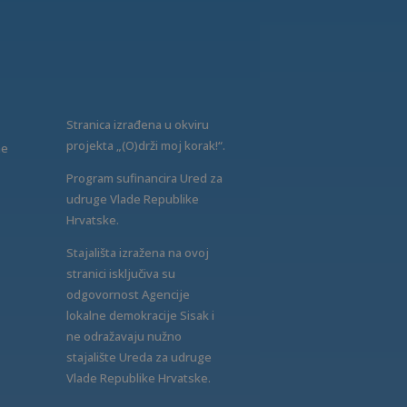
Stranica izrađena u okviru
projekta „(O)drži moj korak!“.
ne
Program sufinancira Ured za
udruge Vlade Republike
Hrvatske.
Stajališta izražena na ovoj
stranici isključiva su
odgovornost Agencije
lokalne demokracije Sisak i
ne odražavaju nužno
stajalište Ureda za udruge
Vlade Republike Hrvatske.