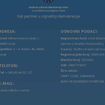
Vaš partner u izgradnji demokracije
ADRESA:
OSNOVNI PODACI:
Ured:
Mihanovićeva obala 1,
Registrirani kod:
Ured držav
44000 Sisak
uprave u Sisačko-moslavačkoj
Sjedište:
S. i A. Radića 46, 44000
županiji, Služba za opću upravu
Sisak
Registracijski broj:
03001204
Matični broj:
2031663
TELEFON:
OIB:
34997715017
Žiro račun:
Tel:
+ 385 (0) 44 521 227
SWIFT CODE: ZABAHR2X
IBAN: HR1823600001101881246
E-MAIL:
Ldesk-si@sk.t-com.hr