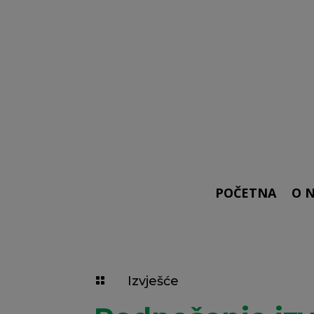
POČETNA
O 
Izvješće
