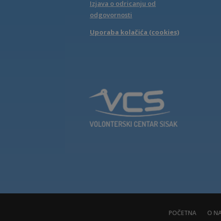
Izjava o odricanju od
odgovornosti
Uporaba kolačića (cookies)
POČETNA
O N