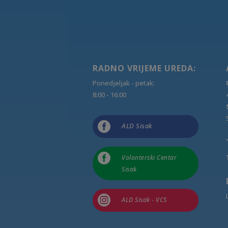
RADNO VRIJEME UREDA:
Ponedjeljak - petak:
8:00 - 16:00

ALD Sisak

Volonterski Centar
Sisak

ALD Sisak - VCS