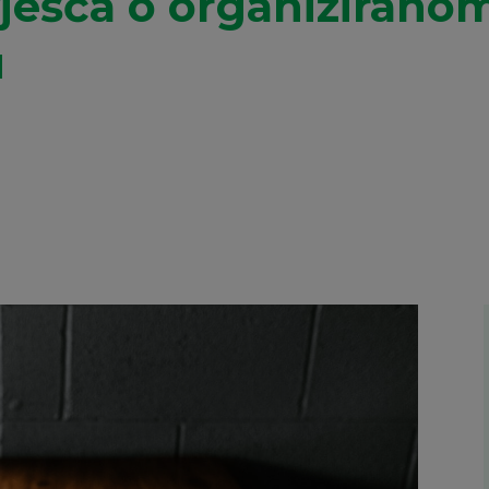
ješća o organiziranom
u