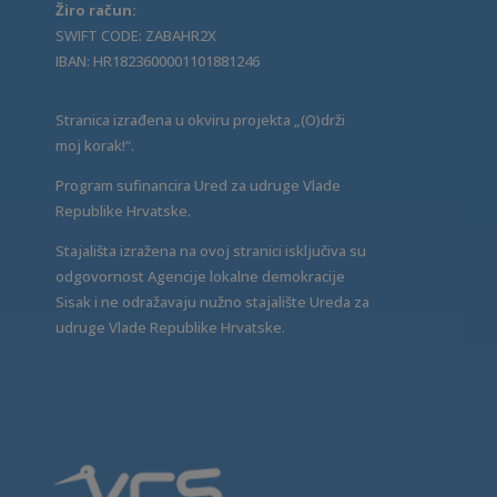
Žiro račun:
SWIFT CODE: ZABAHR2X
IBAN: HR1823600001101881246
Stranica izrađena u okviru projekta „(O)drži
moj korak!“.
Program sufinancira Ured za udruge Vlade
Republike Hrvatske.
Stajališta izražena na ovoj stranici isključiva su
odgovornost Agencije lokalne demokracije
Sisak i ne odražavaju nužno stajalište Ureda za
udruge Vlade Republike Hrvatske.