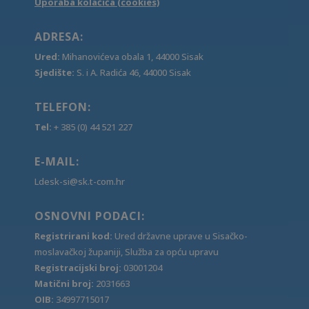
Uporaba kolačića (cookies)
ADRESA:
Ured:
Mihanovićeva obala 1, 44000 Sisak
Sjedište:
S. i A. Radića 46, 44000 Sisak
TELEFON:
Tel:
+ 385 (0) 44 521 227
E-MAIL:
Ldesk-si@sk.t-com.hr
OSNOVNI PODACI:
Registrirani kod:
Ured državne uprave u Sisačko-
moslavačkoj županiji, Služba za opću upravu
Registracijski broj:
03001204
Matični broj:
2031663
OIB:
34997715017