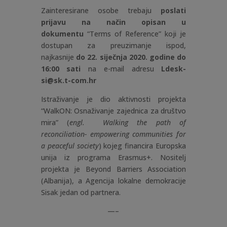
Zainteresirane osobe trebaju
poslati
prijavu na način opisan u
dokumentu
“Terms of Reference” koji je
dostupan za preuzimanje ispod,
najkasnije
do 22. siječnja 2020. godine do
16:00 sati
na e-mail adresu
Ldesk-
si@sk.t-com.hr
Istraživanje je dio aktivnosti projekta
“WalkON: Osnaživanje zajednica za društvo
mira” (
engl. Walking the path of
reconciliation- empowering communities for
a peaceful society
) kojeg financira Europska
unija iz programa Erasmus+. Nositelj
projekta je Beyond Barriers Association
(Albanija), a Agencija lokalne demokracije
Sisak jedan od partnera.
—–