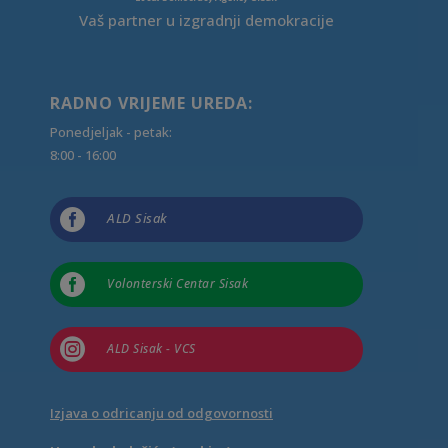
Vaš partner u izgradnji demokracije
RADNO VRIJEME UREDA:
Ponedjeljak - petak:
8:00 - 16:00

ALD Sisak

Volonterski Centar Sisak

ALD Sisak - VCS
Izjava o odricanju od odgovornosti