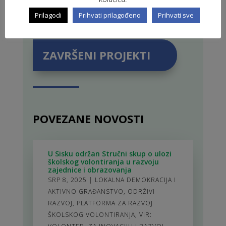
PROJEKTI U PROVEDBI
Prilagodi
Prihvati prilagođeno
Prihvati sve
ZAVRŠENI PROJEKTI
POVEZANE NOVOSTI
U Sisku održan Stručni skup o ulozi
školskog volontiranja u razvoju
zajednice i obrazovanja
SRP 8, 2025
|
LOKALNA DEMOKRACIJA I
AKTIVNO GRAĐANSTVO
,
ODRŽIVI
RAZVOJ
,
PLATFORMA ZA RAZVOJ
ŠKOLSKOG VOLONTIRANJA
,
VIR: