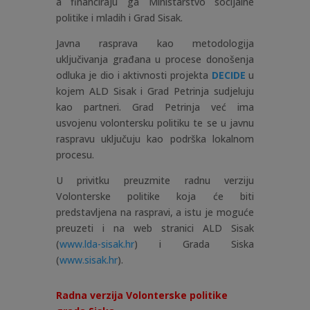
a financiraju ga Ministarstvo socijalne
politike i mladih i Grad Sisak.
Javna rasprava kao metodologija
uključivanja građana u procese donošenja
odluka je dio i aktivnosti projekta
DECIDE
u
kojem ALD Sisak i Grad Petrinja sudjeluju
kao partneri. Grad Petrinja već ima
usvojenu volontersku politiku te se u javnu
raspravu uključuju kao podrška lokalnom
procesu.
U privitku preuzmite radnu verziju
Volonterske politike koja će biti
predstavljena na raspravi, a istu je moguće
preuzeti i na web stranici ALD Sisak
(
www.lda-sisak.hr
) i Grada Siska
(
www.sisak.hr
).
Radna verzija Volonterske politike