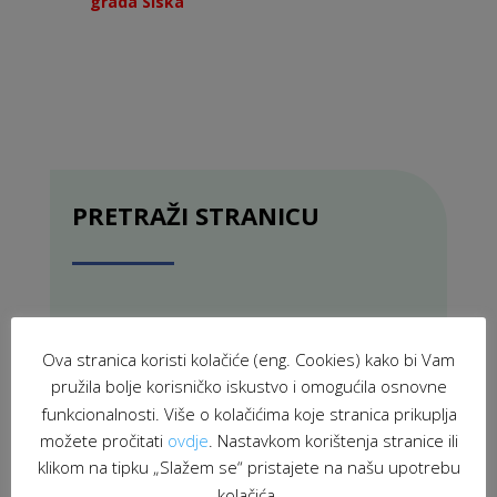
grada Siska
PRETRAŽI STRANICU
Ova stranica koristi kolačiće (eng. Cookies) kako bi Vam
pružila bolje korisničko iskustvo i omogućila osnovne
funkcionalnosti. Više o kolačićima koje stranica prikuplja
možete pročitati
ovdje
. Nastavkom korištenja stranice ili
klikom na tipku „Slažem se“ pristajete na našu upotrebu
kolačića.