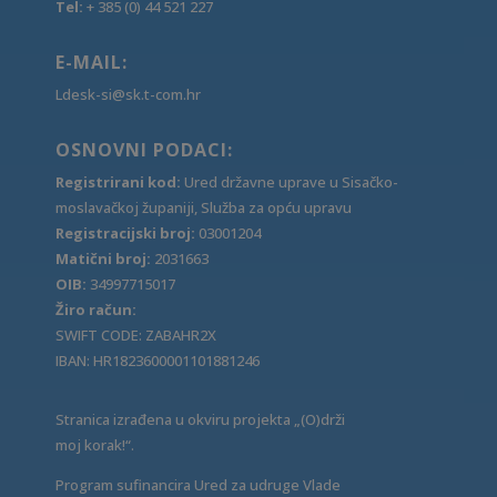
Tel:
+ 385 (0) 44 521 227
E-MAIL:
Ldesk-si@sk.t-com.hr
OSNOVNI PODACI:
Registrirani kod:
Ured državne uprave u Sisačko-
moslavačkoj županiji, Služba za opću upravu
Registracijski broj:
03001204
Matični broj:
2031663
OIB:
34997715017
Žiro račun:
SWIFT CODE: ZABAHR2X
IBAN: HR1823600001101881246
Stranica izrađena u okviru projekta „(O)drži
moj korak!“.
Program sufinancira Ured za udruge Vlade