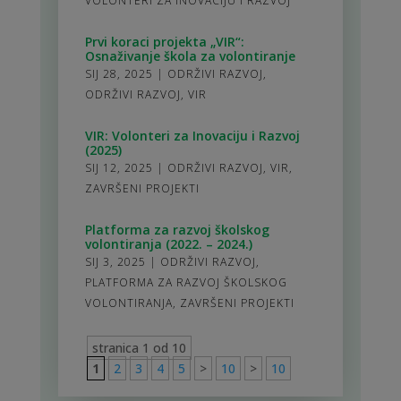
VOLONTERI ZA INOVACIJU I RAZVOJ
Prvi koraci projekta „VIR“:
Osnaživanje škola za volontiranje
SIJ 28, 2025
|
ODRŽIVI RAZVOJ
,
ODRŽIVI RAZVOJ
,
VIR
VIR: Volonteri za Inovaciju i Razvoj
(2025)
SIJ 12, 2025
|
ODRŽIVI RAZVOJ
,
VIR
,
ZAVRŠENI PROJEKTI
Platforma za razvoj školskog
volontiranja (2022. – 2024.)
SIJ 3, 2025
|
ODRŽIVI RAZVOJ
,
PLATFORMA ZA RAZVOJ ŠKOLSKOG
VOLONTIRANJA
,
ZAVRŠENI PROJEKTI
stranica 1 od 10
1
2
3
4
5
>
10
>
10