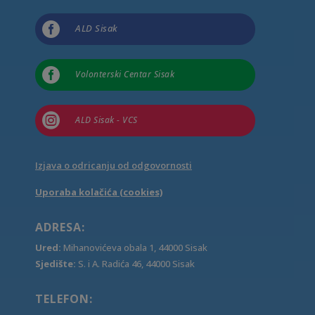

ALD Sisak

Volonterski Centar Sisak

ALD Sisak - VCS
Izjava o odricanju od odgovornosti
Uporaba kolačića (cookies)
ADRESA:
Ured:
Mihanovićeva obala 1, 44000 Sisak
Sjedište:
S. i A. Radića 46, 44000 Sisak
TELEFON: