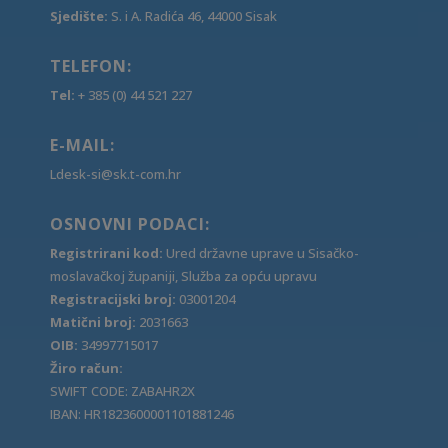
Sjedište:
S. i A. Radića 46, 44000 Sisak
TELEFON:
Tel:
+ 385 (0) 44 521 227
E-MAIL:
Ldesk-si@sk.t-com.hr
OSNOVNI PODACI:
Registrirani kod:
Ured državne uprave u Sisačko-
moslavačkoj županiji, Služba za opću upravu
Registracijski broj:
03001204
Matični broj:
2031663
OIB:
34997715017
Žiro račun:
SWIFT CODE: ZABAHR2X
IBAN: HR1823600001101881246