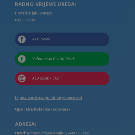
RADNO VRIJEME UREDA:
Ponedjeljak - petak:
8:00 - 16:00

ALD Sisak

Volonterski Centar Sisak

ALD Sisak - VCS
Izjava o odricanju od odgovornosti
Uporaba kolačića (cookies)
ADRESA:
Ured:
Mihanovićeva obala 1, 44000 Sisak