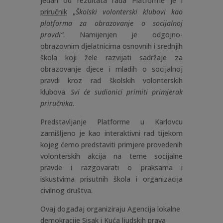
Jedan od rezultata rada Platforme je i
priručnik
„
Školski volonterski klubovi kao
platforma za obrazovanje o socijalnoj
pravdi“
. Namijenjen je odgojno-
obrazovnim djelatnicima osnovnih i srednjih
škola koji žele razvijati sadržaje za
obrazovanje djece i mladih o socijalnoj
pravdi kroz rad školskih volonterskih
klubova.
Svi će sudionici primiti primjerak
priručnika
.
Predstavljanje Platforme u Karlovcu
zamišljeno je kao interaktivni rad tijekom
kojeg ćemo predstaviti primjere provedenih
volonterskih akcija na teme socijalne
pravde i razgovarati o praksama i
iskustvima prisutnih škola i organizacija
civilnog društva.
Ovaj događaj organiziraju Agencija lokalne
demokracije Sisak i Kuća ljudskih prava