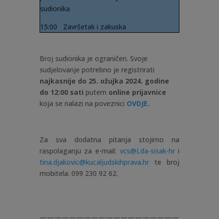
sudionika
15:00 Završetak i zakuska
Broj sudionika je ograničen. Svoje
sudjelovanje potrebno je registrirati
najkasnije do 25. ožujka 2024. godine
do 12:00 sati
putem
online prijavnice
koja se nalazi na poveznici
OVDJE.
Za sva dodatna pitanja stojimo na
raspolaganju za e-mail:
vcs@Lda-sisak-hr
i
tina.djakovic@kucaljudskihprava.hr
te broj
mobitela: 099 230 92 62.
———————————————————