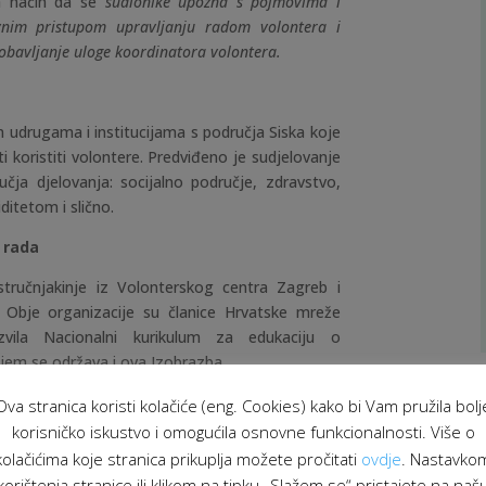
a način da se
sudionike upozna s pojmovima i
avnim pristupom upravljanju radom volontera i
 obavljanje uloge koordinatora volontera.
 udrugama i institucijama s područja Siska koje
ti koristiti volontere. Predviđeno je sudjelovanje
ručja djelovanja: socijalno područje, zdravstvo,
ditetom i slično.
a rada
 stručnjakinje iz Volonterskog centra Zagreb i
. Obje organizacije su članice Hrvatske mreže
zvila Nacionalni kurikulum za edukaciju o
em se održava i ova Izobrazba.
Ova stranica koristi kolačiće (eng. Cookies) kako bi Vam pružila bolj
korisničko iskustvo i omogućila osnovne funkcionalnosti. Više o
sti je besplatno za sve sudionike. Organizator
kolačićima koje stranica prikuplja možete pročitati
ovdje
. Nastavko
rad, stručnjake, osvježenje u pauzama i ručak.
korištenja stranice ili klikom na tipku „Slažem se“ pristajete na naš