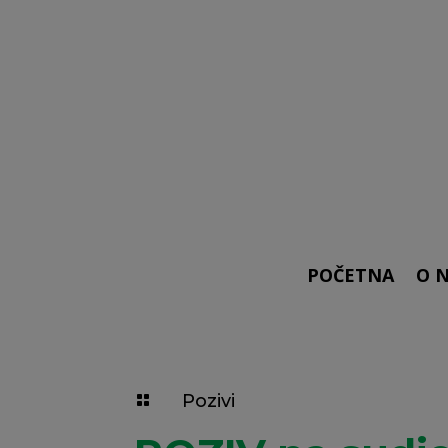
POČETNA
O 
Pozivi
