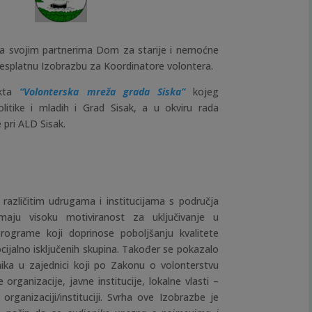
 sa svojim partnerima Dom za starije i nemoćne
 besplatnu Izobrazbu za Koordinatore volontera.
ekta
“Volonterska mreža grada Siska”
kojeg
politike i mladih i Grad Sisak, a u okviru rada
e pri ALD Sisak.
različitim udrugama i institucijama s područja
maju visoku motiviranost za uključivanje u
ograme koji doprinose poboljšanju kvalitete
ocijalno isključenih skupina. Također se pokazalo
nika u zajednici koji po Zakonu o volonterstvu
rganizacije, javne institucije, lokalne vlasti –
rganizaciji/instituciji.
Svrha ove Izobrazbe je