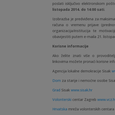
poslati isključivo elektronskom po
listopada 2014. do 14:00 sati
.
Izobrazba je predviđena za maksimaln
računa o vremenu prijave (prednos
organizacija/institucija te motivac
obavijestiti putem e-maila
21. listop
Korisne informacije
Ako želite znati više o provoditel
linkovima možete pronaći korisne inf
Agencija lokalne demokracije Sisak
w
Dom
za starije i nemoćne osobe Sis
Grad
Sisak
www.sisak.hr
Volonterski
centar Zagreb
www.vcz.h
Hrvatska
mreža volonterskih centar