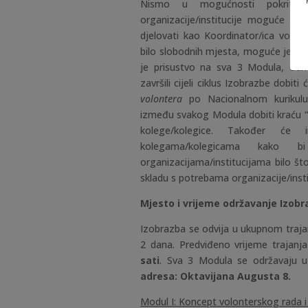
Nismo u mogućnosti pokriti 
organizacije/institucije moguće je
djelovati kao Koordinator/ica volon
bilo slobodnih mjesta, moguće je pri
je prisustvo na sva 3 Modula, odno
završili cijeli ciklus Izobrazbe dobiti
volontera
po Nacionalnom kurikul
između svakog Modula dobiti kraću “d
kolege/kolegice. Također će 
kolegama/kolegicama kako bi
organizacijama/institucijama bilo što
skladu s potrebama organizacije/insti
Mjesto i vrijeme održavanje Izob
Izobrazba se odvija u ukupnom traja
2 dana. Predviđeno vrijeme trajan
sati
. Sva 3 Modula se održavaju 
adresa: Oktavijana Augusta 8.
Modul I: Koncept volonterskog rada i