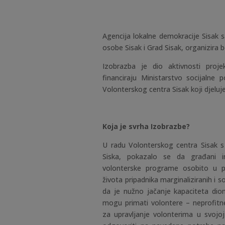
Agencija lokalne demokracije Sisak
osobe Sisak i Grad Sisak, organizira
Izobrazba je dio aktivnosti proj
financiraju Ministarstvo socijalne 
Volonterskog centra Sisak koji djeluj
Koja je svrha Izobrazbe?
U radu Volonterskog centra Sisak s 
Siska, pokazalo se da građani i
volonterske programe osobito u pr
života pripadnika marginaliziranih i s
da je nužno jačanje kapaciteta dio
mogu primati volontere – neprofitne o
za upravljanje volonterima u svojoj o