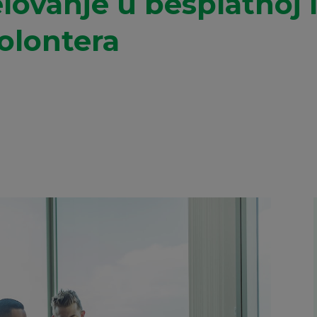
lovanje u besplatnoj 
olontera