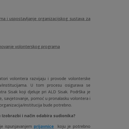
ama i uspostavljanje organizacijskog sustava za
rednovanje volonterskog programa
ori volontera razvijaju i provode volonterske
/institucijama. U tom procesu osigurava se
ra Sisak koji djeluje pri ALD Sisak. Podrška je
je, savjetovanje, pomoć u pronalasku volontera i
organizacija/institucija bude potrebno.
u Izobrazbi i način odabira sudionika?
juje ispunjavanjem
prijavnice
koju je potrebno