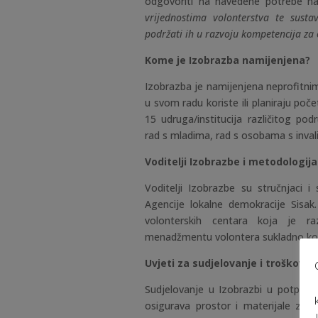
odgovoriti na navedene potrebe n
vrijednostima volonterstva te sust
podržati ih u razvoju kompetencija za
Kome je Izobrazba namijenjena?
Izobrazba je namijenjena neprofitnim
u svom radu koriste ili planiraju poče
15 udruga/institucija različitog pod
rad s mladima, rad s osobama s invali
Voditelji Izobrazbe i metodologij
Voditelji Izobrazbe su stručnjaci i
Agencije lokalne demokracije Sisak
volonterskih centara koja je ra
menadžmentu volontera sukladno koj
Uvjeti za sudjelovanje i troškovi
Sudjelovanje u Izobrazbi u potpuno
osigurava prostor i materijale za 