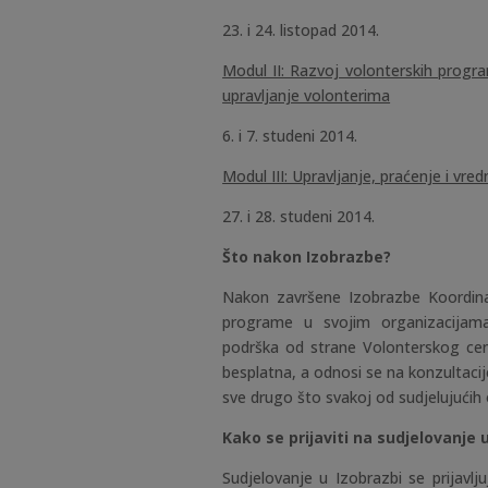
23. i 24. listopad 2014.
Modul II: Razvoj volonterskih progr
upravljanje volonterima
6. i 7. studeni 2014.
Modul III: Upravljanje, praćenje i v
27. i 28. studeni 2014.
Što nakon Izobrazbe?
Nakon završene Izobrazbe Koordinat
programe u svojim organizacijama
podrška od strane Volonterskog cent
besplatna, a odnosi se na konzultaci
sve drugo što svakoj od sudjelujućih 
Kako se prijaviti na sudjelovanje 
Sudjelovanje u Izobrazbi se prijavl