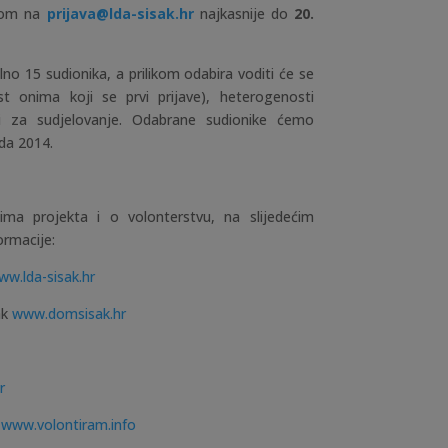
štom na
prijava@lda-sisak.hr
najkasnije do
20.
o 15 sudionika, a prilikom odabira voditi će se
t onima koji se prvi prijave), heterogenosti
iji za sudjelovanje.
Odabrane sudionike ćemo
ada 2014.
jima projekta i o volonterstvu, na slijedećim
ormacije:
ww.lda-sisak.hr
ak
www.domsisak.hr
r
a
www.volontiram.info