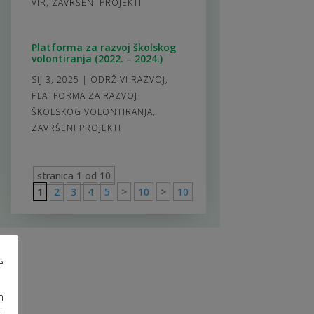
VIR
,
ZAVRŠENI PROJEKTI
Platforma za razvoj školskog
volontiranja (2022. – 2024.)
SIJ 3, 2025
|
ODRŽIVI RAZVOJ
,
PLATFORMA ZA RAZVOJ
ŠKOLSKOG VOLONTIRANJA
,
ZAVRŠENI PROJEKTI
stranica 1 od 10
1
2
3
4
5
>
10
>
10
e
m
u