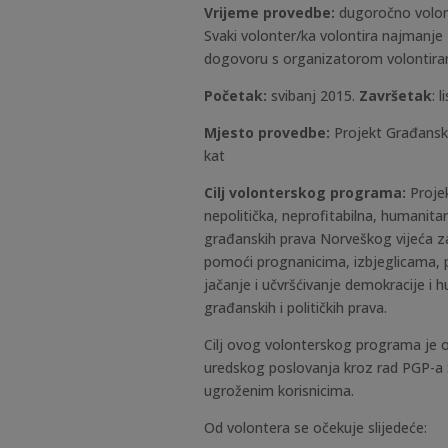
Vrijeme provedbe:
dugoročno volont
Svaki volonter/ka volontira najmanje
dogovoru s organizatorom volontiran
Početak:
svibanj 2015.
Završetak
: 
Mjesto provedbe:
Projekt Građanski
kat
Cilj volonterskog programa:
Proje
nepolitička, neprofitabilna, humanita
građanskih prava Norveškog vijeća za 
pomoći prognanicima, izbjeglicama, 
jačanje i učvršćivanje demokracije i h
građanskih i političkih prava.
Cilj ovog volonterskog programa je 
uredskog poslovanja kroz rad PGP-a Si
ugroženim korisnicima.
Od volontera se očekuje slijedeće: