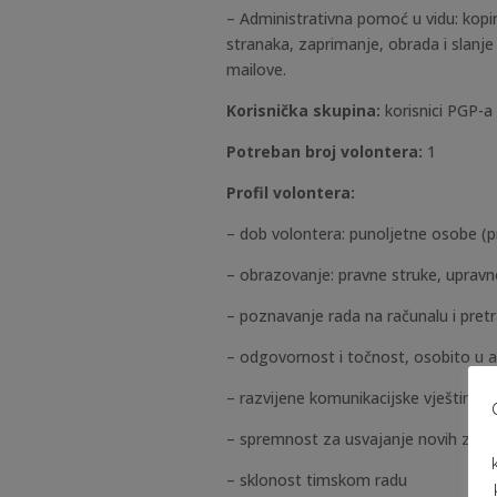
–
Administrativna pomoć u vidu: kopi
stranaka, zaprimanje, obrada i slanje
mailove.
Korisnička skupina:
korisnici PGP-a
Potreban broj volontera:
1
Profil volontera:
–
dob volontera: punoljetne osobe (p
–
obrazovanje: pravne struke, uprav
–
poznavanje rada na računalu i pretr
–
odgovornost i točnost, osobito u 
–
razvijene komunikacijske vještine i
–
spremnost za usvajanje novih znanj
–
sklonost timskom radu