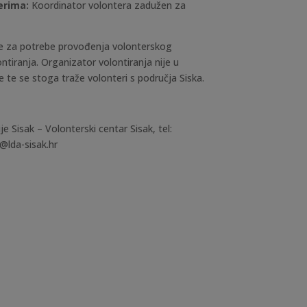
erima:
Koordinator volontera zadužen za
le za potrebe provođenja volonterskog
tiranja. Organizator volontiranja nije u
 te se stoga traže volonteri s područja Siska.
e Sisak – Volonterski centar Sisak, tel:
@lda-sisak.hr