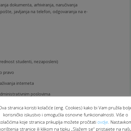
ranja dokumenta, arhiviranja, naručivanja
 pošte, javljanja na telefon, odgovaranja na e-
rednost studenti, nezaposleni)
no pravo
aživanja interneta
administrativnim poslovima
 otvorenost u komunikaciji
Ova stranica koristi kolačiće (eng. Cookies) kako bi Vam pružila bolj
korisničko iskustvo i omogućila osnovne funkcionalnosti. Više o
a i vještina
kolačićima koje stranica prikuplja možete pročitati
ovdje
. Nastavko
korištenja stranice ili klikom na tipku „Slažem se“ pristajete na naš