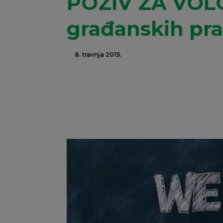
POZIV ZA VOLO
građanskih pra
8. travnja 2015.