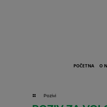
POČETNA
O 
Pozivi
