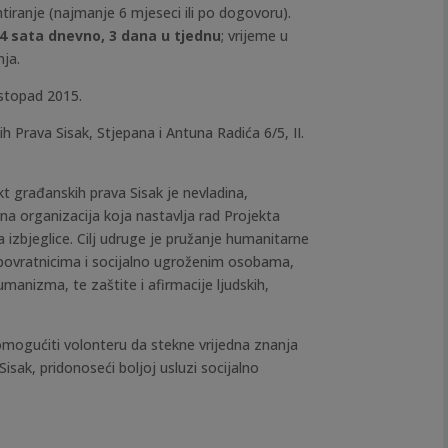
iranje (najmanje 6 mjeseci ili po dogovoru).
4 sata dnevno, 3 dana u tjednu
; vrijeme u
ja.
listopad 2015.
h Prava Sisak, Stjepana i Antuna Radića 6/5, II.
kt građanskih prava Sisak je nevladina,
rna organizacija koja nastavlja rad Projekta
izbjeglice. Cilj udruge je pružanje humanitarne
povratnicima i socijalno ugroženim osobama,
umanizma, te zaštite i afirmacije ljudskih,
omogućiti volonteru da stekne vrijedna znanja
sak, pridonoseći boljoj usluzi socijalno