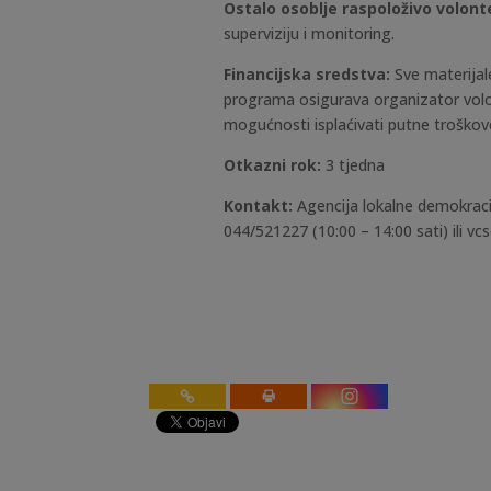
Ostalo osoblje raspoloživo volont
superviziju i monitoring.
Financijska sredstva:
Sve materija
programa osigurava organizator volon
mogućnosti isplaćivati putne troškove
Otkazni rok:
3 tjedna
Kontakt:
Agencija lokalne demokracij
044/521227
(10:00 – 14:00 sati) ili
vcs