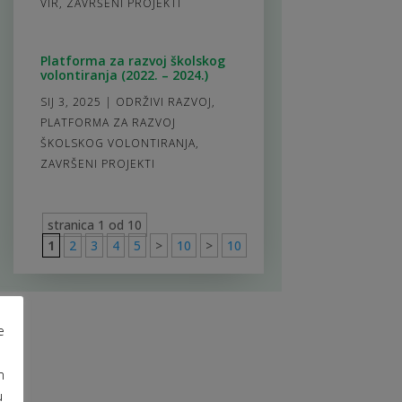
VIR
,
ZAVRŠENI PROJEKTI
Platforma za razvoj školskog
volontiranja (2022. – 2024.)
SIJ 3, 2025
|
ODRŽIVI RAZVOJ
,
PLATFORMA ZA RAZVOJ
ŠKOLSKOG VOLONTIRANJA
,
ZAVRŠENI PROJEKTI
stranica 1 od 10
1
2
3
4
5
>
10
>
10
e
m
u