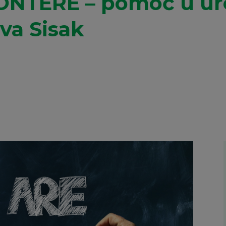
NTERE – pomoć u ur
va Sisak