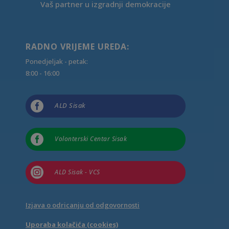
Vaš partner u izgradnji demokracije
RADNO VRIJEME UREDA:
Ponedjeljak - petak:
8:00 - 16:00

ALD Sisak

Volonterski Centar Sisak

ALD Sisak - VCS
Izjava o odricanju od odgovornosti
Uporaba kolačića (cookies)