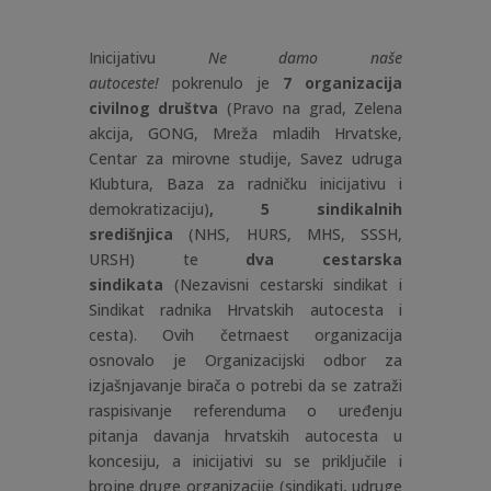
Inicijativu
Ne damo naše
autoceste!
pokrenulo je
7 organizacija
civilnog društva
(Pravo na grad, Zelena
akcija, GONG, Mreža mladih Hrvatske,
Centar za mirovne studije, Savez udruga
Klubtura, Baza za radničku inicijativu i
demokratizaciju)
, 5 sindikalnih
središnjica
(NHS, HURS, MHS, SSSH,
URSH) te
dva cestarska
sindikata
(Nezavisni cestarski sindikat i
Sindikat radnika Hrvatskih autocesta i
cesta). Ovih četrnaest organizacija
osnovalo je Organizacijski odbor za
izjašnjavanje birača o potrebi da se zatraži
raspisivanje referenduma o uređenju
pitanja davanja hrvatskih autocesta u
koncesiju, a inicijativi su se priključile i
brojne druge organizacije (sindikati, udruge