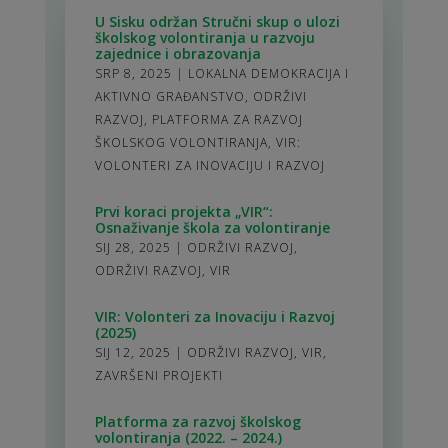
U Sisku održan Stručni skup o ulozi
školskog volontiranja u razvoju
zajednice i obrazovanja
SRP 8, 2025
|
LOKALNA DEMOKRACIJA I
AKTIVNO GRAĐANSTVO
,
ODRŽIVI
RAZVOJ
,
PLATFORMA ZA RAZVOJ
ŠKOLSKOG VOLONTIRANJA
,
VIR:
VOLONTERI ZA INOVACIJU I RAZVOJ
Prvi koraci projekta „VIR“:
Osnaživanje škola za volontiranje
SIJ 28, 2025
|
ODRŽIVI RAZVOJ
,
ODRŽIVI RAZVOJ
,
VIR
VIR: Volonteri za Inovaciju i Razvoj
(2025)
SIJ 12, 2025
|
ODRŽIVI RAZVOJ
,
VIR
,
ZAVRŠENI PROJEKTI
Platforma za razvoj školskog
volontiranja (2022. – 2024.)