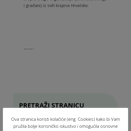
i građani) iz svih krajeva Hrvatske.
——-
PRETRAŽI STRANICU
Ova stranica koristi kolačiće (eng. Cookies) kako bi Vam
pružila bolje korisničko iskustvo i omogućila osnovne