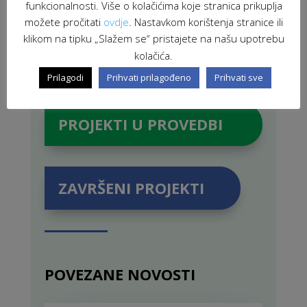
funkcionalnosti. Više o kolačićima koje stranica prikuplja
možete pročitati
ovdje
. Nastavkom korištenja stranice ili
klikom na tipku „Slažem se“ pristajete na našu upotrebu
kolačića.
Prilagodi
Prihvati prilagođeno
Prihvati sve
PROJEKTI U PROVEDBI
ZAVRŠENI PROJEKTI
POVEZANE NOVOSTI