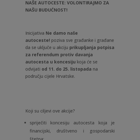
NAŠE AUTOCESTE: VOLONTIRAJMO ZA
NAŠU BUDUĆNOST!
Inicijativa
Ne damo naše
autoceste!
poziva sve građanke i građane
da se uključe u akciju
prikupljanja potpisa
za referendum protiv davanja
autocesta u koncesiju
koja će se
odvijati
od 11. do 25. listopada
na
području cijele Hrvatske.
Koji su ciljevi ove akcije?
spriječiti koncesiju autocesta koja je
financijski, društveno i gospodarski
štetna;