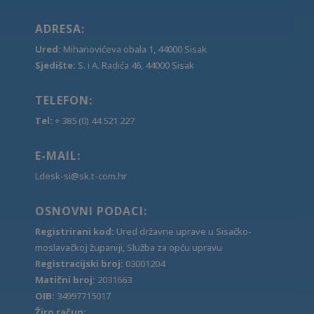
ADRESA:
Ured:
Mihanovićeva obala 1, 44000 Sisak
Sjedište:
S. i A. Radića 46, 44000 Sisak
TELEFON:
Tel:
+ 385 (0) 44 521 227
E-MAIL:
Ldesk-si@sk.t-com.hr
OSNOVNI PODACI:
Registrirani kod:
Ured državne uprave u Sisačko-
moslavačkoj županiji, Služba za opću upravu
Registracijski broj:
03001204
Matični broj:
2031663
OIB:
34997715017
Žiro račun: