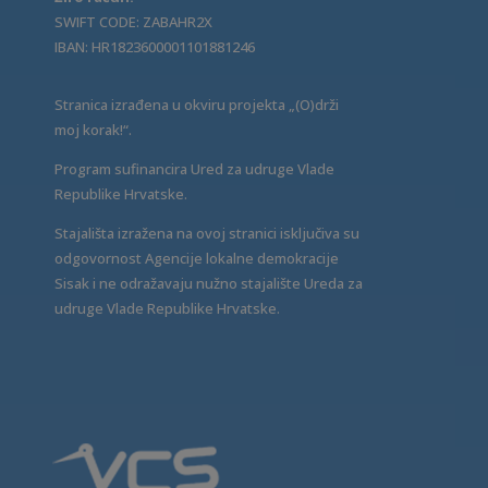
SWIFT CODE: ZABAHR2X
IBAN: HR1823600001101881246
Stranica izrađena u okviru projekta „(O)drži
moj korak!“.
Program sufinancira Ured za udruge Vlade
Republike Hrvatske.
Stajališta izražena na ovoj stranici isključiva su
odgovornost Agencije lokalne demokracije
Sisak i ne odražavaju nužno stajalište Ureda za
udruge Vlade Republike Hrvatske.