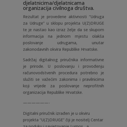
djelatnicima/djelatnicama
organizacija civilnoga društva.
Rezultat je provedene aktivnosti “Udruga
za Udruge” u sklopu projekta U(Z)DRUGE
te je nastao kao izraz želje da se skupom
informacija na jednom mjestu olakša
poslovanje udrugama, unutar
zakonodavnih okvira Republike Hrvatske.
Sadržaj digitalnog priručnika informativne
je prirode. U poslovanju i provođenju
računovodstvenih procedura potrebno je
služiti se važećim zakonima i pravilnicima
koji vrijede za poslovanje neprofitnih
organizacija Republike Hrvatske.
——————-
Digitalni priručnik izrađen je u okviru
projekta “U(Z)DRUGE” čiji je nositelj
Centar
za poduku i savjetovanje Lumos, a