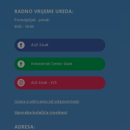
RADNO VRIJEME UREDA:
Ponedjeljak - petak:
8:00 - 16:00

ALD Sisak

Volonterski Centar Sisak

ALD Sisak - VCS
Izjava o odricanju od odgovornosti
Uporaba kolačića (cookies)
ADRESA: