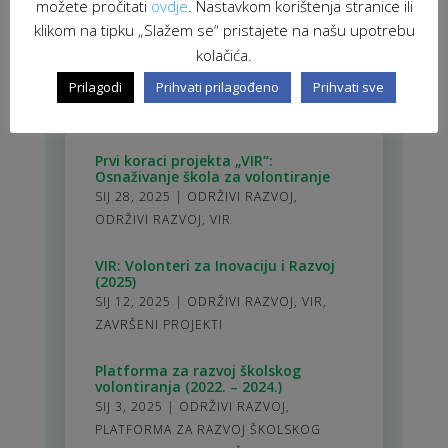
zajednice i obrazovanja
možete pročitati
ovdje
. Nastavkom korištenja stranice ili
SRP 8, 2025
|
LOKALNA DEMOKRACIJA I
klikom na tipku „Slažem se“ pristajete na našu upotrebu
AKTIVNO GRAĐANSTVO
,
ODRŽIVI
kolačića.
RAZVOJ
,
PLATFORMA ZA RAZVOJ
Prilagodi
Prihvati prilagođeno
Prihvati sve
ŠKOLSKOG VOLONTIRANJA
,
VIR:
VOLONTERI ZA INOVACIJU I RAZVOJ
Prvi koraci projekta „VIR“:
Osnaživanje škola za volontiranje
SIJ 28, 2025
|
ODRŽIVI RAZVOJ
,
ODRŽIVI RAZVOJ
,
VIR
VIR: Volonteri za Inovaciju i Razvoj
(2025)
SIJ 12, 2025
|
ODRŽIVI RAZVOJ
,
VIR
,
ZAVRŠENI PROJEKTI
Platforma za razvoj školskog
volontiranja (2022. – 2024.)
SIJ 3, 2025
|
ODRŽIVI RAZVOJ
,
PLATFORMA ZA RAZVOJ ŠKOLSKOG