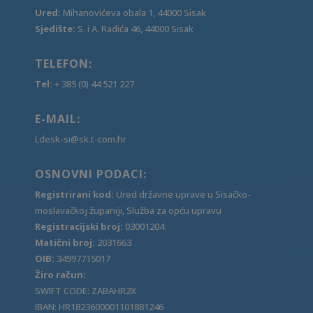
Ured:
Mihanovićeva obala 1, 44000 Sisak
Sjedište:
S. i A. Radića 46, 44000 Sisak
TELEFON:
Tel:
+ 385 (0) 44 521 227
E-MAIL:
Ldesk-si@sk.t-com.hr
OSNOVNI PODACI:
Registrirani kod:
Ured državne uprave u Sisačko-
moslavačkoj županiji, Služba za opću upravu
Registracijski broj:
03001204
Matični broj:
2031663
OIB:
34997715017
Žiro račun:
SWIFT CODE: ZABAHR2X
IBAN: HR1823600001101881246