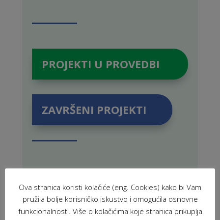
PROJEKTI U PROVEDBI
ZAVRŠENI PROJEKTI
POVEZANE NOVOSTI
Ova stranica koristi kolačiće (eng. Cookies) kako bi Vam
pružila bolje korisničko iskustvo i omogućila osnovne
U Sisku održan Stručni skup o ulozi
funkcionalnosti. Više o kolačićima koje stranica prikuplja
školskog volontiranja u razvoju