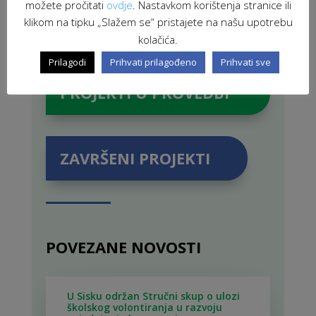
možete pročitati
ovdje
. Nastavkom korištenja stranice ili
klikom na tipku „Slažem se“ pristajete na našu upotrebu
kolačića.
Prilagodi
Prihvati prilagođeno
Prihvati sve
PROJEKTI U PROVEDBI
ZAVRŠENI PROJEKTI
POVEZANE NOVOSTI
U Sisku održan Stručni skup o ulozi
školskog volontiranja u razvoju