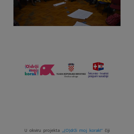
U okviru projekta
„(O)drži moj korak!“
čiji