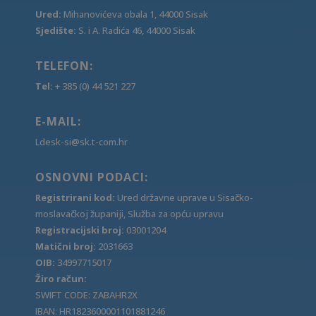
Ured:
Mihanovićeva obala 1, 44000 Sisak
Sjedište:
S. i A. Radića 46, 44000 Sisak
TELEFON:
Tel:
+ 385 (0) 44 521 227
E-MAIL:
Ldesk-si@sk.t-com.hr
OSNOVNI PODACI:
Registrirani kod:
Ured državne uprave u Sisačko-
moslavačkoj županiji, Služba za opću upravu
Registracijski broj:
03001204
Matični broj:
2031663
OIB:
34997715017
Žiro račun:
SWIFT CODE: ZABAHR2X
IBAN: HR1823600001101881246