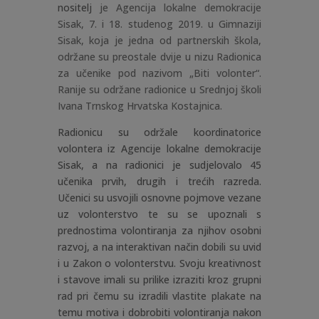
nositelj
je
Agencija lokalne demokracije
Sisak
, 7. i 18. studenog 2019. u
Gimnaziji
Sisak
, koja je jedna od partnerskih škola,
održane su preostale dvije u nizu Radionica
za učenike pod nazivom „Biti volonter“.
Ranije su održane radionice u
Srednjoj školi
Ivana Trnskog Hrvatska Kostajnica
.
Radionicu su održale koordinatorice
volontera iz Agencije lokalne demokracije
Sisak, a na radionici je sudjelovalo 45
učenika prvih, drugih i trećih razreda.
Učenici su usvojili osnovne pojmove vezane
uz volonterstvo te su se upoznali s
prednostima volontiranja za njihov osobni
razvoj, a na interaktivan način dobili su uvid
i u Zakon o volonterstvu. Svoju kreativnost
i stavove imali su prilike izraziti kroz grupni
rad pri čemu su izradili vlastite plakate na
temu motiva i dobrobiti volontiranja nakon