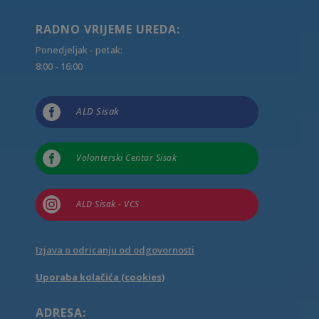
RADNO VRIJEME UREDA:
Ponedjeljak - petak:
8:00 - 16:00

ALD Sisak

Volonterski Centar Sisak

ALD Sisak - VCS
Izjava o odricanju od odgovornosti
Uporaba kolačića (cookies)
ADRESA: