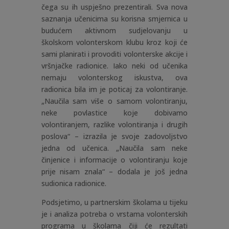
čega su ih uspješno prezentirali. Sva nova
saznanja učenicima su korisna smjernica u
budućem aktivnom sudjelovanju u
školskom volonterskom klubu kroz koji će
sami planirati i provoditi volonterske akcije i
vršnjačke radionice. Iako neki od učenika
nemaju volonterskog iskustva, ova
radionica bila im je poticaj za volontiranje.
„Naučila sam više o samom volontiranju,
neke povlastice koje dobivamo
volontiranjem, razlike volontiranja i drugih
poslova“ – izrazila je svoje zadovoljstvo
jedna od učenica. „Naučila sam neke
činjenice i informacije o volontiranju koje
prije nisam znala“ – dodala je još jedna
sudionica radionice.
Podsjetimo, u partnerskim školama u tijeku
je i analiza potreba o vrstama volonterskih
programa u školama čiji će rezultati