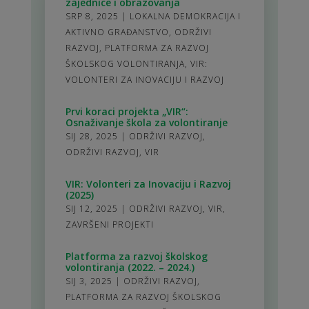
zajednice i obrazovanja
SRP 8, 2025
|
LOKALNA DEMOKRACIJA I
AKTIVNO GRAĐANSTVO
,
ODRŽIVI
RAZVOJ
,
PLATFORMA ZA RAZVOJ
ŠKOLSKOG VOLONTIRANJA
,
VIR:
VOLONTERI ZA INOVACIJU I RAZVOJ
Prvi koraci projekta „VIR“:
Osnaživanje škola za volontiranje
SIJ 28, 2025
|
ODRŽIVI RAZVOJ
,
ODRŽIVI RAZVOJ
,
VIR
VIR: Volonteri za Inovaciju i Razvoj
(2025)
SIJ 12, 2025
|
ODRŽIVI RAZVOJ
,
VIR
,
ZAVRŠENI PROJEKTI
Platforma za razvoj školskog
volontiranja (2022. – 2024.)
SIJ 3, 2025
|
ODRŽIVI RAZVOJ
,
PLATFORMA ZA RAZVOJ ŠKOLSKOG