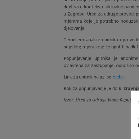
društva u kontekstu aktualne pandem
u Zagrebu, Ured za udruge provodi pr
mjerama koje je potrebno poduzeti
djelovanja.
Temeljem analize upitnika i proved
prijedlog mjera koje će uputiti nadležn
Popunjavanje upitnika je anonim
ovlaštena za zastupanje, odnosno os
Link za upitnik nalazi se
ovdje.
Rok za popunjavanje je do
6. travnj
Izvor: Ured za Udruge Vlade Republik