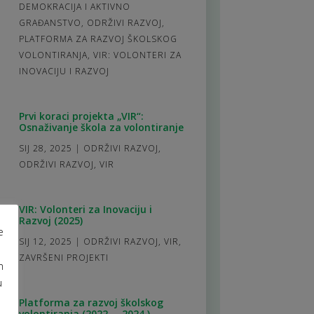
DEMOKRACIJA I AKTIVNO
GRAĐANSTVO
,
ODRŽIVI RAZVOJ
,
PLATFORMA ZA RAZVOJ ŠKOLSKOG
VOLONTIRANJA
,
VIR: VOLONTERI ZA
INOVACIJU I RAZVOJ
Prvi koraci projekta „VIR“:
Osnaživanje škola za volontiranje
SIJ 28, 2025
|
ODRŽIVI RAZVOJ
,
ODRŽIVI RAZVOJ
,
VIR
VIR: Volonteri za Inovaciju i
Razvoj (2025)
e
SIJ 12, 2025
|
ODRŽIVI RAZVOJ
,
VIR
,
ZAVRŠENI PROJEKTI
m
u
Platforma za razvoj školskog
volontiranja (2022. – 2024.)