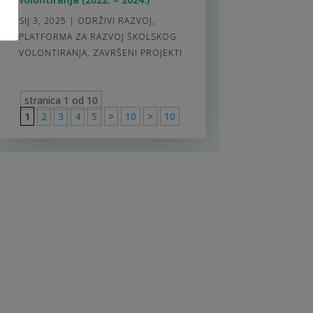
SIJ 3, 2025
|
ODRŽIVI RAZVOJ
,
PLATFORMA ZA RAZVOJ ŠKOLSKOG
VOLONTIRANJA
,
ZAVRŠENI PROJEKTI
stranica 1 od 10
1
2
3
4
5
>
10
>
10