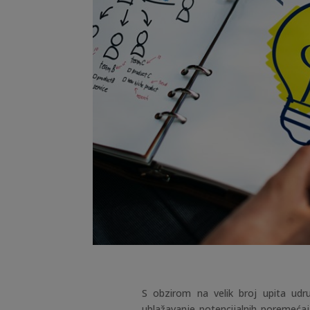
S obzirom na velik broj upita udr
ublažavanje potencijalnih poremećaj