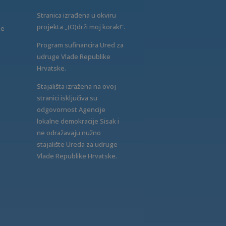
Stranica izrađena u okviru
projekta „(O)drži moj korak!“.
ne
Program sufinancira Ured za
udruge Vlade Republike
Hrvatske.
Stajališta izražena na ovoj
stranici isključiva su
odgovornost Agencije
lokalne demokracije Sisak i
ne odražavaju nužno
stajalište Ureda za udruge
Vlade Republike Hrvatske.