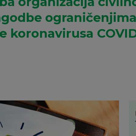
ba organizacija civiln
agodbe ograničenjima
e koronavirusa COVID