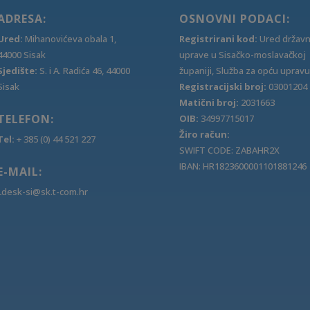
ADRESA:
OSNOVNI PODACI:
Ured:
Mihanovićeva obala 1,
Registrirani kod:
Ured držav
44000 Sisak
uprave u Sisačko-moslavačkoj
Sjedište:
S. i A. Radića 46, 44000
županiji, Služba za opću upravu
Sisak
Registracijski broj:
03001204
Matični broj:
2031663
TELEFON:
OIB:
34997715017
Žiro račun:
Tel:
+ 385 (0) 44 521 227
SWIFT CODE: ZABAHR2X
IBAN: HR1823600001101881246
E-MAIL:
Ldesk-si@sk.t-com.hr