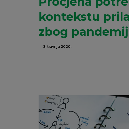
Procjena potre
kontekstu pril
zbog pandemij
3. travnja 2020.