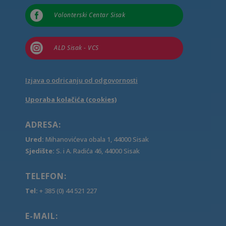

Volonterski Centar Sisak

ALD Sisak - VCS
Izjava o odricanju od odgovornosti
Uporaba kolačića (cookies)
ADRESA:
Ured:
Mihanovićeva obala 1, 44000 Sisak
Sjedište:
S. i A. Radića 46, 44000 Sisak
TELEFON:
Tel:
+ 385 (0) 44 521 227
E-MAIL: