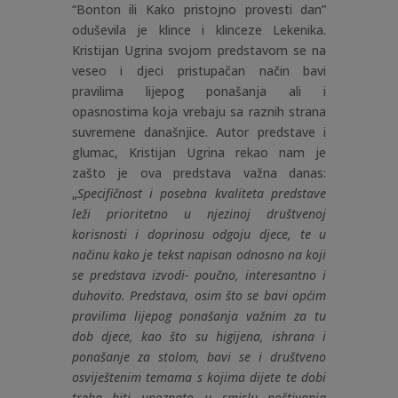
“Bonton ili Kako pristojno provesti dan”
oduševila je klince i klinceze Lekenika.
Kristijan Ugrina svojom predstavom se na
veseo i djeci pristupačan način bavi
pravilima lijepog ponašanja ali i
opasnostima koja vrebaju sa raznih strana
suvremene današnjice. Autor predstave i
glumac, Kristijan Ugrina rekao nam je
zašto je ova predstava važna danas:
„
Specifičnost i posebna kvaliteta predstave
leži prioritetno u njezinoj društvenoj
korisnosti i doprinosu odgoju djece, te u
načinu kako je tekst napisan odnosno na koji
se predstava izvodi- poučno, interesantno i
duhovito.
Predstava, osim što se bavi općim
pravilima lijepog ponašanja važnim za tu
dob djece, kao što su higijena, ishrana i
ponašanje za stolom, bavi se i društveno
osviještenim temama s kojima dijete te dobi
treba biti upoznato u smislu poštivanja