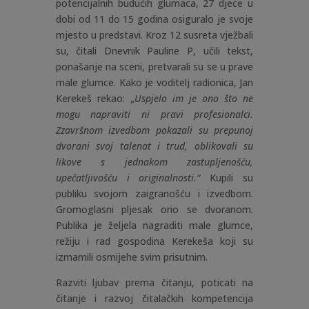
potencijalnih budućih glumaca, 27 djece u
dobi od 11 do 15 godina osiguralo je svoje
mjesto u predstavi. Kroz 12 susreta vježbali
su, čitali Dnevnik Pauline P, učili tekst,
ponašanje na sceni, pretvarali su se u prave
male glumce. Kako je voditelj radionica, Jan
Kerekeš rekao: „
Uspjelo im je ono što ne
mogu napraviti ni pravi profesionalci.
Zzavršnom izvedbom pokazali su prepunoj
dvorani svoj talenat i trud, oblikovali su
likove s jednakom zastupljenošću,
upečatljivošću i originalnosti.“
Kupili su
publiku svojom zaigranošću i izvedbom.
Gromoglasni pljesak orio se dvoranom.
Publika je željela nagraditi male glumce,
režiju i rad gospodina Kerekeša koji su
izmamili osmijehe svim prisutnim.
Razviti ljubav prema čitanju, poticati na
čitanje i razvoj čitalačkih kompetencija