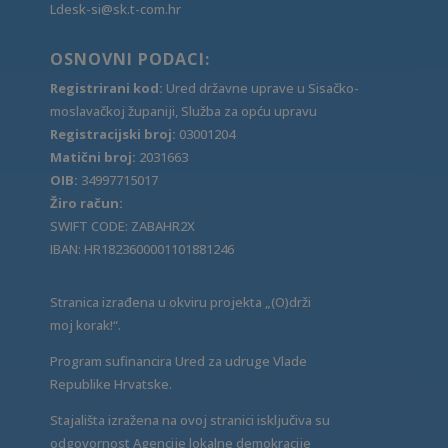
Ldesk-si@sk.t-com.hr
OSNOVNI PODACI:
Registrirani kod:
Ured državne uprave u Sisačko-
moslavačkoj županiji, Služba za opću upravu
Registracijski broj:
03001204
Matični broj:
2031663
OIB:
34997715017
Žiro račun:
SWIFT CODE: ZABAHR2X
IBAN: HR1823600001101881246
Stranica izrađena u okviru projekta „(O)drži
moj korak!“.
Program sufinancira Ured za udruge Vlade
Republike Hrvatske.
Stajališta izražena na ovoj stranici isključiva su
odgovornost Agencije lokalne demokracije