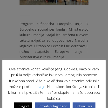
———-
Program sufinancira Europska unija iz
Europskog socijalnog fonda i Ministarstvo
kulture i medija. Stajališta izražena u ovom
tekstu isključiva su odgovornost Narodne
knjižnice i čitaonice Lekenik i ne odražavaju
nužno stajalište Europske unije i
Ministarstva kulture i medija.
Ova stranica koristi kolačiće (eng. Cookies) kako bi Vam
pružila bolje korisničko iskustvo i omogućila osnovne
funkcionalnosti. Više o kolačićima koje stranica prikuplja
možete pročitati
ovdje
. Nastavkom korištenja stranice ili
klikom na tipku „Slažem se“ pristajete na našu upotrebu
kolačića.
Prilagodi
Prihvati prilagođeno
Prihvati sve