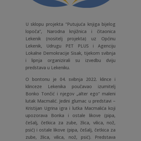
U sklopu projekta “Putujuća knjiga bijelog
lopoča”, Narodna knjižnica i čitaonica
Lekenik (nositelj projekta) uz Općinu
Lekenik, Udrugu PET PLUS i Agenciju
Lokalne Demokracije Sisak, tijekom svibnja
i lipnja organizirali su izvedbu dviju
predstava u Lekeniku.
O bontonu je 04. svibnja 2022. klince i
klinceze Lekenika poučavao izumitelj
Bonko Tončić i njegov „alter ego“ maleni
lutak Macmalić. Jedini glumac u predstavi –
Kristijan Ugrina igra i lutka Macmalića koji
upozorava Bonka i ostale likove (pipa,
češalj, četkica za zube, žlica, vilica, nož,
psić) i ostale likove (pipa, češalj, četkica za
zube, žlica, vilica, nož, psić). Predstava