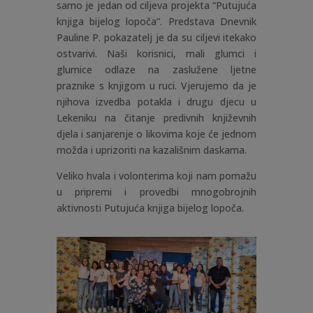
samo je jedan od ciljeva projekta “Putujuća
knjiga bijelog lopoča”. Predstava Dnevnik
Pauline P. pokazatelj je da su ciljevi itekako
ostvarivi. Naši korisnici, mali glumci i
glumice odlaze na zaslužene ljetne
praznike s knjigom u ruci. Vjerujemo da je
njihova izvedba potakla i drugu djecu u
Lekeniku na čitanje predivnih književnih
djela i sanjarenje o likovima koje će jednom
možda i uprizoriti na kazališnim daskama.
Veliko hvala i volonterima koji nam pomažu
u pripremi i provedbi mnogobrojnih
aktivnosti Putujuća knjiga bijelog lopoča.