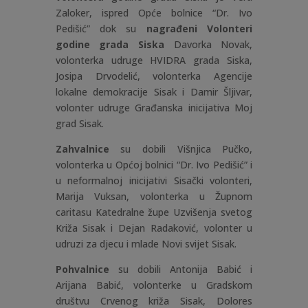
Zaloker, ispred Opće bolnice “Dr. Ivo
Pedišić” dok su
nagrađeni Volonteri
godine grada Siska
Davorka Novak,
volonterka udruge HVIDRA grada Siska,
Josipa Drvodelić, volonterka Agencije
lokalne demokracije Sisak i Damir Šljivar,
volonter udruge Građanska inicijativa Moj
grad Sisak.
Zahvalnice
su dobili Višnjica Pučko,
volonterka u Općoj bolnici “Dr. Ivo Pedišić” i
u neformalnoj inicijativi Sisački volonteri,
Marija Vuksan, volonterka u Župnom
caritasu Katedralne župe Uzvišenja svetog
Križa Sisak i Dejan Radaković, volonter u
udruzi za djecu i mlade Novi svijet Sisak.
Pohvalnice
su dobili Antonija Babić i
Arijana Babić, volonterke u Gradskom
društvu Crvenog križa Sisak,
Dolores