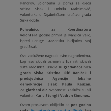
Pancirov, volonterka u Domu za djecu
Vrbina Sisak i Dobrila Maksimović,
volonterka u Dijabetičkom društvu grada
Siska dobile.
Pohvalnicu za Koordinatora
volontera
godine primila je Ivančica Velić,
ispred udruge Građanska inicijativa Moj
grad Sisak.
Ove zaslužene nagrade svim nagrađenima,
koji nisu skidali osmijeh s lica niti skrivali
suze radosnice, uručile su
gradonačelnica
grada Siska Kristina Ikić Baniček i
predsjednica Agencije lokalne
demokracije Sisak Paula Raužan
.
Za
glazbeni dio
svečanosti zaslužni su bili
volonteri
Karlo Štengl i Vedran Šimunec.
Ovom proslavom obilježilo se
pet godina
rada
Volonterskog centra Sisak
koji