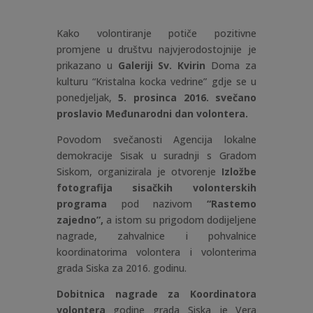
Kako volontiranje potiče pozitivne
promjene u društvu najvjerodostojnije je
prikazano
u
Galeriji Sv. Kvirin
Doma za
kulturu “Kristalna kocka vedrine” gdje se u
ponedjeljak,
5. prosinca 2016. svečano
proslavio Međunarodni dan volontera.
Povodom svečanosti Agencija lokalne
demokracije Sisak u suradnji s Gradom
Siskom, organizirala je otvorenje
Izložbe
fotografija sisačkih volonterskih
programa
pod nazivom
“Rastemo
zajedno”,
a istom su prigodom dodijeljene
nagrade, zahvalnice i pohvalnice
koordinatorima volontera i volonterima
grada Siska za 2016. godinu.
Dobitnica nagrade za Koordinatora
volontera
godine grada Siska je Vera