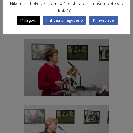
klikom na tipku „Slažem se“ pristajete na našu upotrebu
kolačića.
Prilagodi
Prihvati prilagođeno
Prihvati sve