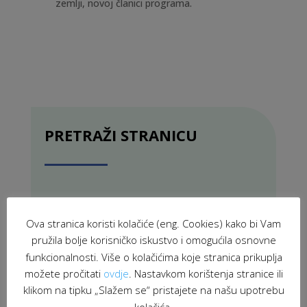
zemlji, novoj članici programa.
PRETRAŽI STRANICU
Ova stranica koristi kolačiće (eng. Cookies) kako bi Vam
pružila bolje korisničko iskustvo i omogućila osnovne
funkcionalnosti. Više o kolačićima koje stranica prikuplja
možete pročitati
ovdje
. Nastavkom korištenja stranice ili
klikom na tipku „Slažem se“ pristajete na našu upotrebu
kolačića.