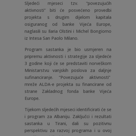
Sljedeći mjeseci tzv. “povezujućih
aktivnosti” biti će posvećeno provedbi
projekta s drugim dijelom kapitala
osiguranog od banke Vijeća Europe,
naglasili su Ilaria Olstini i Michel Bongiorno
iz Intesa San Paolo Milano.
Program sastanka je bio usmjeren na
pripremu aktivnosti i strategije za sljedeće
3 godine koji će se predstaviti norveškom
Ministarstvu vanjskih poslova za daljnje
sufinanciranje. “Povezujuće aktivnosti”
mreže ALDA-e projekta su financirane od
strane Zakladnog fonda banke Vijeća
Europe.
Tijekom sljedećih mjeseci identificirati će se
i program za Albaniju. Zaključci i rezultati
sastanka u Tirani, dali su pozitivnu
perspektivu za razvoj programa i u ovoj