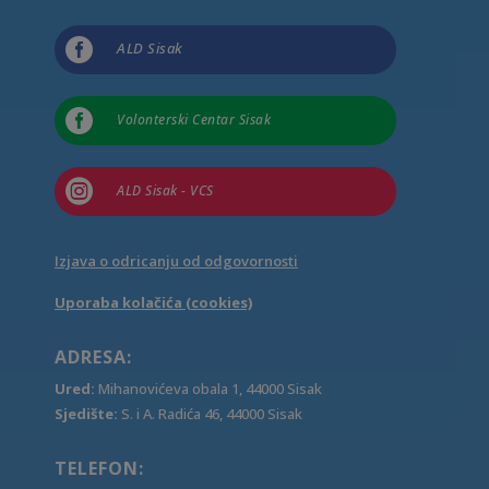

ALD Sisak

Volonterski Centar Sisak

ALD Sisak - VCS
Izjava o odricanju od odgovornosti
Uporaba kolačića (cookies)
ADRESA:
Ured:
Mihanovićeva obala 1, 44000 Sisak
Sjedište:
S. i A. Radića 46, 44000 Sisak
TELEFON: