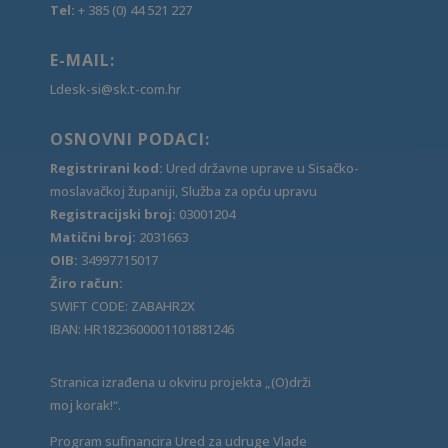
Tel:
+ 385 (0) 44 521 227
E-MAIL:
Ldesk-si@sk.t-com.hr
OSNOVNI PODACI:
Registrirani kod:
Ured državne uprave u Sisačko-
moslavačkoj županiji, Služba za opću upravu
Registracijski broj:
03001204
Matični broj:
2031663
OIB:
34997715017
Žiro račun:
SWIFT CODE: ZABAHR2X
IBAN: HR1823600001101881246
Stranica izrađena u okviru projekta „(O)drži
moj korak!“.
Program sufinancira Ured za udruge Vlade