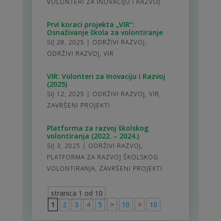
VOLONTERI ZA INOVACIJU I RAZVOJ
Prvi koraci projekta „VIR“:
Osnaživanje škola za volontiranje
SIJ 28, 2025
|
ODRŽIVI RAZVOJ
,
ODRŽIVI RAZVOJ
,
VIR
VIR: Volonteri za Inovaciju i Razvoj
(2025)
SIJ 12, 2025
|
ODRŽIVI RAZVOJ
,
VIR
,
ZAVRŠENI PROJEKTI
Platforma za razvoj školskog
volontiranja (2022. – 2024.)
SIJ 3, 2025
|
ODRŽIVI RAZVOJ
,
PLATFORMA ZA RAZVOJ ŠKOLSKOG
VOLONTIRANJA
,
ZAVRŠENI PROJEKTI
stranica 1 od 10
1
2
3
4
5
>
10
>
10