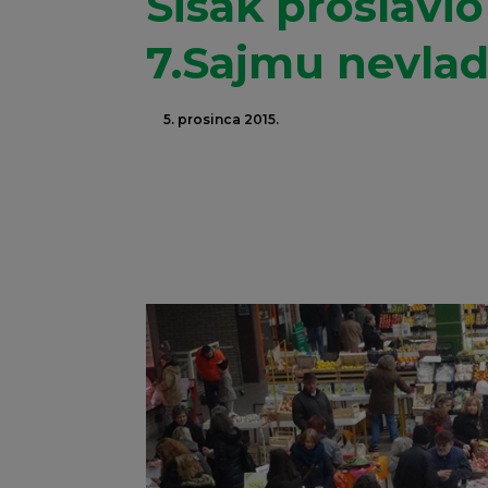
Sisak proslavi
7.Sajmu nevladi
5. prosinca 2015.