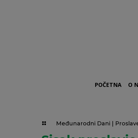
POČETNA
O 
Međunarodni Dani
|
Proslav
