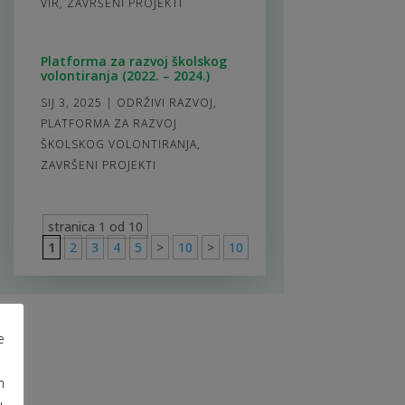
VIR
,
ZAVRŠENI PROJEKTI
Platforma za razvoj školskog
volontiranja (2022. – 2024.)
SIJ 3, 2025
|
ODRŽIVI RAZVOJ
,
PLATFORMA ZA RAZVOJ
ŠKOLSKOG VOLONTIRANJA
,
ZAVRŠENI PROJEKTI
stranica 1 od 10
1
2
3
4
5
>
10
>
10
e
m
u