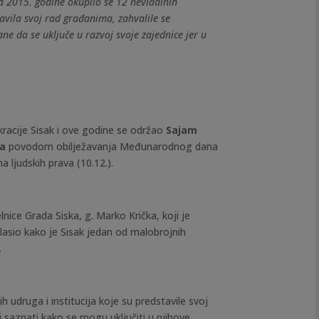
ca 2015. godine okupilo se 12 nevladinih
stavila svoj rad građanima, zahvalile se
ne da se uključe u razvoj svoje zajednice jer u
!
kracije Sisak i ove godine se održao
Sajam
ja
povodom obilježavanja Međunarodnog dana
 ljudskih prava (10.12.).
ice Grada Siska, g. Marko Krička, koji je
lasio kako je Sisak jedan od malobrojnih
.
h udruga i institucija koje su predstavile svoj
 saznati kako se mogu uključiti u njihove