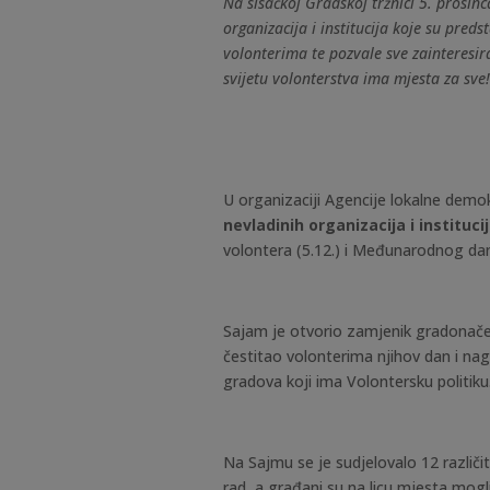
Na sisačkoj Gradskoj tržnici 5. prosin
organizacija i institucija koje su pred
volonterima te pozvale sve zainteresira
svijetu volonterstva ima mjesta za sve
U organizaciji Agencije lokalne demo
nevladinih organizacija i instituci
volontera (5.12.) i Međunarodnog dana
Sajam je otvorio zamjenik gradonačeln
čestitao volonterima njihov dan i nag
gradova koji ima Volontersku politiku
Na Sajmu se je sudjelovalo 12 različiti
rad, a
građani su na licu mjesta mogli