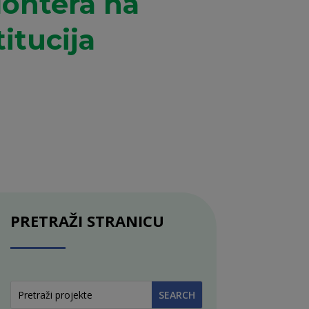
lontera na
itucija
PRETRAŽI STRANICU