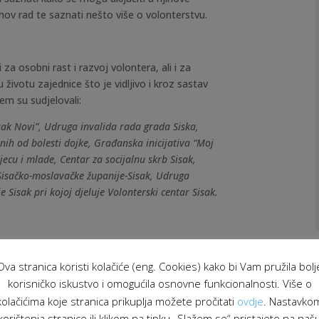
ihov rad te saznati nešto više o volonterstvu.
 osobni rast i razvoj volontera, ali i za
 životu zajednice što je vidljivo i kroz sastav
m su sudjelovali:
isak Novi”, Udruga invalida rada grada Siska,
nih od bolesti dojke, Građanska inicijativa “Moj
djecu i mlade, Centar za socijalnu skrb Sisak,
 Sisačko-moslavačke županije-Sisak, Udruga
 Sisak pri kojoj djeluje Volonterski centar Sisak.
i Gradu Sisku, Sisačko-moslavačkoj županiji i
ito se zahvaljujemo svim volonterima bez kojih
Ova stranica koristi kolačiće (eng. Cookies) kako bi Vam pružila bolj
oge druge aktivnosti u zajednici.
korisničko iskustvo i omogućila osnovne funkcionalnosti. Više o
kolačićima koje stranica prikuplja možete pročitati
ovdje
. Nastavko
korištenja stranice ili klikom na tipku „Slažem se“ pristajete na naš