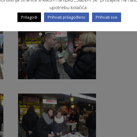
irali i proveli Sajam su:
Ana-Maria Lisinski,
upotrebu kolačića.
Vipotnik i Ela Vujanić.
Prilagodi
Prihvati prilagođeno
Prihvati sve