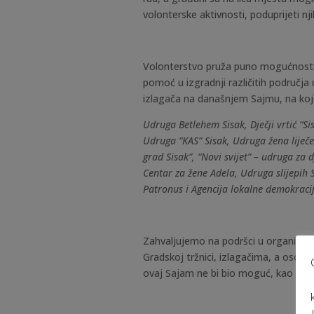
volonterske aktivnosti, poduprijeti nj
Volonterstvo pruža puno mogućnosti za
pomoć u izgradnji različitih područja u
izlagača na današnjem Sajmu, na koje
Udruga Betlehem Sisak, Dječji vrtić “S
Udruga “KAS” Sisak, Udruga žena liječe
grad Sisak”, “Novi svijet” – udruga za 
Centar za žene Adela, Udruga slijepih
Patronus i Agencija lokalne demokracije
Zahvaljujemo na podršci u organizacij
Gradskoj tržnici, izlagačima, a osob
ovaj Sajam ne bi bio moguć, kao i mn