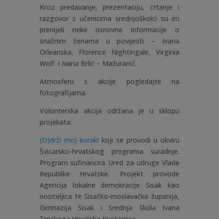
Kroz predavanje, prezentaciju, crtanje i
razgovor s učenicima srednjoškolci su im
prenijeli neke osnovne informacije o
snažnim ženama u povijesti – Ivana
Orleanska, Florence Nightingale, Virginia
Wolf i Ivana Brlić – Mažuranić.
Atmosferu s akcije pogledajte na
fotografijama.
Volonterska akcija održana je u sklopu
projekata:
(O)drži moj korak!
koji se provodi u okviru
Švicarsko-hrvatskog programa suradnje.
Program sufinancira Ured za udruge Vlade
Republike Hrvatske. Projekt provode
Agencija lokalne demokracije Sisak kao
nositeljica te Sisačko-moslavačka županija,
Gimnazija Sisak i Srednja škola Ivana
Trnskoga Hrvatska Kostajnica.