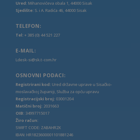
Ured:
Mihanovićeva obala 1, 44000 Sisak
Sjedište:
S. i A. Radića 46, 44000 Sisak
TELEFON:
Tel:
+ 385 (0) 44 521 227
E-MAIL:
Ldesk-si@sk.t-com.hr
OSNOVNI PODACI:
Registrirani kod:
Ured državne uprave u Sisačko-
moslavačkoj županiji, Služba za opću upravu
Registracijski broj:
03001204
Matični broj:
2031663
OIB:
34997715017
Žiro račun:
SWIFT CODE: ZABAHR2X
IBAN: HR1823600001101881246