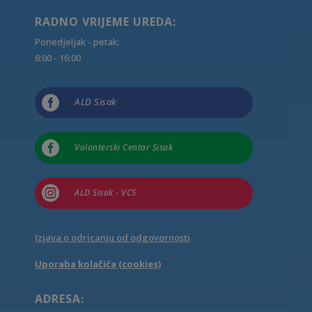
RADNO VRIJEME UREDA:
Ponedjeljak - petak:
8:00 - 16:00

ALD Sisak

Volonterski Centar Sisak

ALD Sisak - VCS
Izjava o odricanju od odgovornosti
Uporaba kolačića (cookies)
ADRESA: