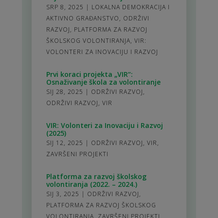
SRP 8, 2025
|
LOKALNA DEMOKRACIJA I
AKTIVNO GRAĐANSTVO
,
ODRŽIVI
RAZVOJ
,
PLATFORMA ZA RAZVOJ
ŠKOLSKOG VOLONTIRANJA
,
VIR:
VOLONTERI ZA INOVACIJU I RAZVOJ
Prvi koraci projekta „VIR“:
Osnaživanje škola za volontiranje
SIJ 28, 2025
|
ODRŽIVI RAZVOJ
,
ODRŽIVI RAZVOJ
,
VIR
VIR: Volonteri za Inovaciju i Razvoj
(2025)
SIJ 12, 2025
|
ODRŽIVI RAZVOJ
,
VIR
,
ZAVRŠENI PROJEKTI
Platforma za razvoj školskog
volontiranja (2022. – 2024.)
SIJ 3, 2025
|
ODRŽIVI RAZVOJ
,
PLATFORMA ZA RAZVOJ ŠKOLSKOG
VOLONTIRANJA
,
ZAVRŠENI PROJEKTI