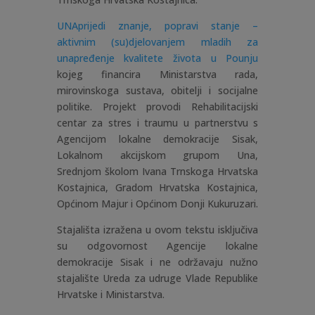
UNAprijedi znanje, popravi stanje –
aktivnim (su)djelovanjem mladih za
unapređenje kvalitete života u Pounju
kojeg financira Ministarstva rada,
mirovinskoga sustava, obitelji i socijalne
politike. Projekt provodi Rehabilitacijski
centar za stres i traumu u partnerstvu s
Agencijom lokalne demokracije Sisak,
Lokalnom akcijskom grupom Una,
Srednjom školom Ivana Trnskoga Hrvatska
Kostajnica, Gradom Hrvatska Kostajnica,
Općinom Majur i Općinom Donji Kukuruzari.
Stajališta izražena u ovom tekstu isključiva
su odgovornost Agencije lokalne
demokracije Sisak i ne održavaju nužno
stajalište Ureda za udruge Vlade Republike
Hrvatske i Ministarstva.