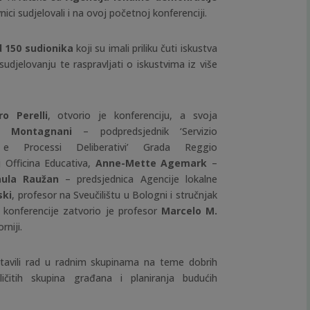
vnici sudjelovali i na ovoj početnoj konferenciji.
d 150 sudionika
koji su imali priliku čuti iskustva
udjelovanju te raspravljati o iskustvima iz više
ro Perelli
, otvorio je konferenciju, a svoja
to Montagnani
– podpredsjednik ‘Servizio
 e Processi Deliberativi’ Grada Reggio
j Officina Educativa,
Anne-Mette Agemark
–
aula Raužan
–
predsjednica Agencije lokalne
ski
, profesor na Sveučilištu u Bologni i stručnjak
o konferencije zatvorio je profesor
Marcelo M.
rniji.
stavili rad u radnim skupinama na teme dobrih
ličitih skupina građana i planiranja budućih