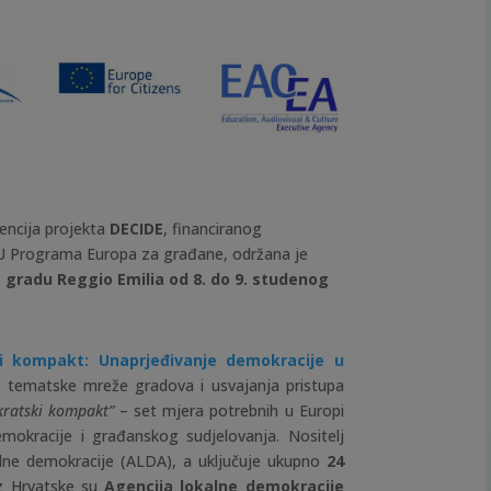
rencija projekta
DECIDE
, financiranog
U Programa Europa za građane, održana je
 gradu Reggio Emilia od 8. do 9. studenog
 kompakt: Unaprjeđivanje demokracije u
je tematske mreže gradova i usvajanja pristupa
ratski kompakt”
– set mjera potrebnih u Europi
emokracije i građanskog sudjelovanja. Nositelj
kalne demokracije (ALDA), a uključuje ukupno
24
iz Hrvatske su
Agencija lokalne demokracije