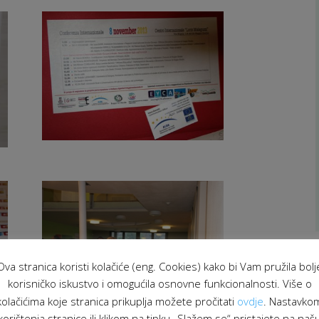
Ova stranica koristi kolačiće (eng. Cookies) kako bi Vam pružila bolj
korisničko iskustvo i omogućila osnovne funkcionalnosti. Više o
kolačićima koje stranica prikuplja možete pročitati
ovdje
. Nastavko
korištenja stranice ili klikom na tipku „Slažem se“ pristajete na naš