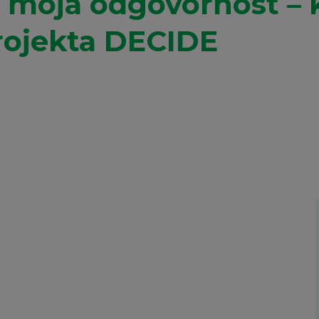
e moja odgovornost – k
rojekta DECIDE