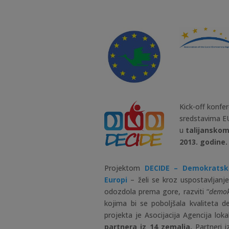
Kick-off konfe
sredstavima E
u
talijanskom
2013. godine.
Projektom
DECIDE
– Demokratski
Europi
– želi se kroz uspostavljan
odozdola prema gore, razviti “
demok
kojima bi se poboljšala kvaliteta d
projekta je Asocijacija Agencija lo
partnera iz 14 zemalja.
Partneri 