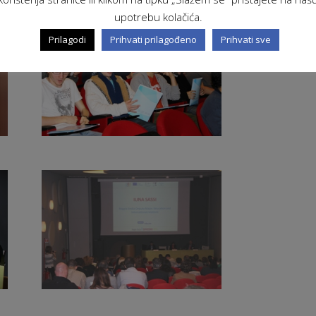
upotrebu kolačića.
Prilagodi
Prihvati prilagođeno
Prihvati sve