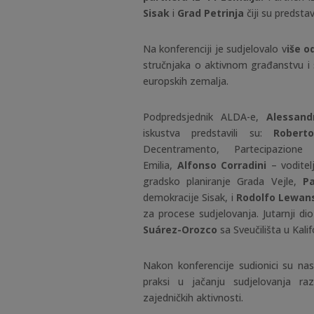
Sisak
i
Grad Petrinja
čiji su predsta
Na konferenciji je sudjelovalo v
iše o
stručnjaka o aktivnom građanstvu i s
europskih zemalja.
Podpredsjednik ALDA-e,
Alessand
iskustva predstavili su:
Rober
Decentramento, Partecipazione
Emilia,
Alfonso Corradini
– voditel
gradsko planiranje Grada Vejle,
P
demokracije Sisak, i
Rodolfo Lewan
za procese sudjelovanja. Jutarnji di
Suárez-Orozco
sa Sveučilišta u Kalifo
Nakon konferencije sudionici su na
praksi u jačanju sudjelovanja raz
zajedničkih aktivnosti.