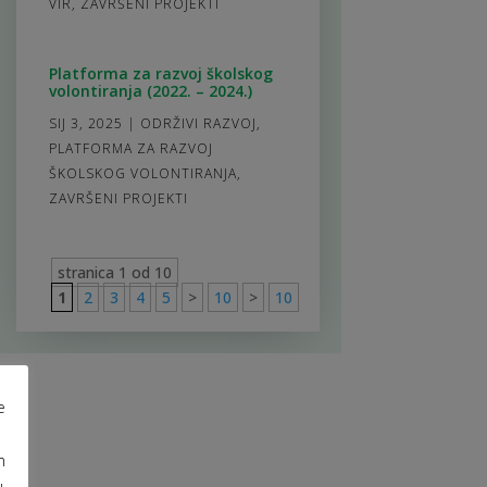
VIR
,
ZAVRŠENI PROJEKTI
Platforma za razvoj školskog
volontiranja (2022. – 2024.)
SIJ 3, 2025
|
ODRŽIVI RAZVOJ
,
PLATFORMA ZA RAZVOJ
ŠKOLSKOG VOLONTIRANJA
,
ZAVRŠENI PROJEKTI
stranica 1 od 10
1
2
3
4
5
>
10
>
10
e
m
u