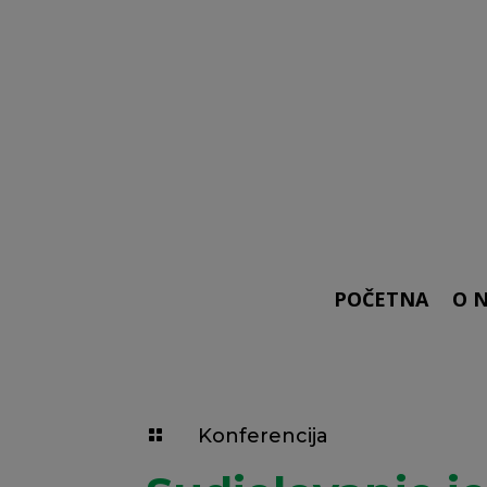
POČETNA
O 
Konferencija
