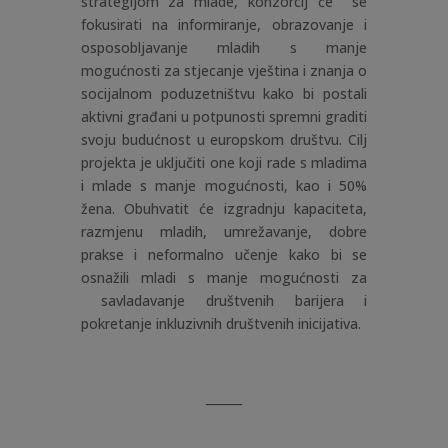
strategijom za mlade, konzorcij će se
fokusirati na informiranje, obrazovanje i
osposobljavanje mladih s manje
mogućnosti za stjecanje vještina i znanja o
socijalnom poduzetništvu kako bi postali
aktivni građani u potpunosti spremni graditi
svoju budućnost u europskom društvu. Cilj
projekta je uključiti one koji rade s mladima
i mlade s manje mogućnosti, kao i 50%
žena. Obuhvatit će izgradnju kapaciteta,
razmjenu mladih, umrežavanje, dobre
prakse i neformalno učenje kako bi se
osnažili mladi s manje mogućnosti za
savladavanje društvenih barijera i
pokretanje inkluzivnih društvenih inicijativa.
______