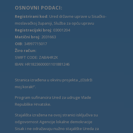
OSNOVNI PODACI:
Registrirani kod:
Ured državne uprave u Sisačko-
moslavačkoj županiji, Služba za opću upravu
Registracijski broj:
03001204
Matični broj:
2031663
OIB:
34997715017
Žiro račun:
SWIFT CODE: ZABAHR2X
IBAN: HR1823600001101881246
Stranica izrađena u okviru projekta „(O)drži
moj korak!“.
Program sufinancira Ured za udruge Vlade
Republike Hrvatske.
Stajališta izražena na ovoj stranici isključiva su
odgovornost Agencije lokalne demokracije
Sisak i ne odražavaju nužno stajalište Ureda za