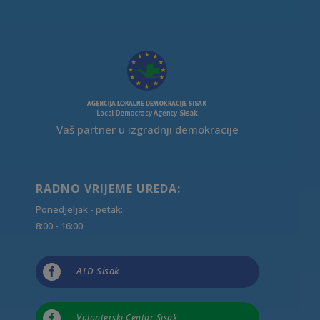
Vaš partner u izgradnji demokracije
RADNO VRIJEME UREDA:
Ponedjeljak - petak:
8:00 - 16:00

ALD Sisak

Volonterski Centar Sisak