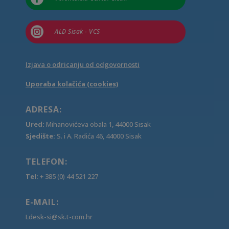

ALD Sisak - VCS
Izjava o odricanju od odgovornosti
Uporaba kolačića (cookies)
ADRESA:
Ured:
Mihanovićeva obala 1, 44000 Sisak
Sjedište:
S. i A. Radića 46, 44000 Sisak
TELEFON:
Tel:
+ 385 (0) 44 521 227
E-MAIL:
Ldesk-si@sk.t-com.hr