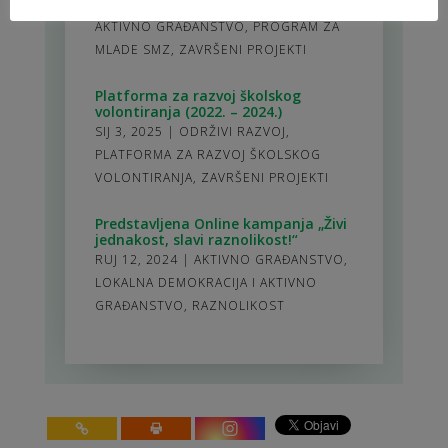
SIJ 3, 2025
|
LOKALNA DEMOKRACIJA I
AKTIVNO GRAĐANSTVO
,
PROGRAM ZA
MLADE SMZ
,
ZAVRŠENI PROJEKTI
Platforma za razvoj školskog
volontiranja (2022. – 2024.)
SIJ 3, 2025
|
ODRŽIVI RAZVOJ
,
PLATFORMA ZA RAZVOJ ŠKOLSKOG
VOLONTIRANJA
,
ZAVRŠENI PROJEKTI
Predstavljena Online kampanja „Živi
jednakost, slavi raznolikost!“
RUJ 12, 2024
|
AKTIVNO GRAĐANSTVO
,
LOKALNA DEMOKRACIJA I AKTIVNO
GRAĐANSTVO
,
RAZNOLIKOST