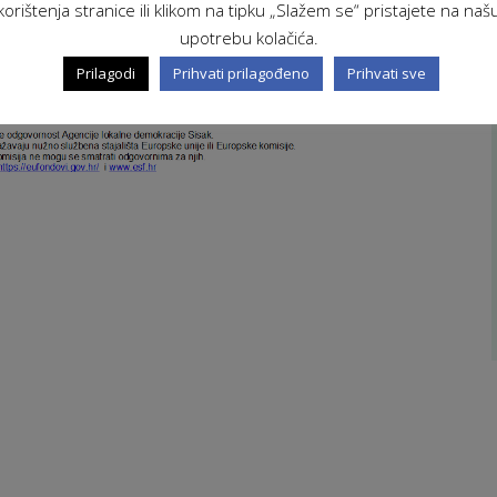
korištenja stranice ili klikom na tipku „Slažem se“ pristajete na naš
upotrebu kolačića.
Prilagodi
Prihvati prilagođeno
Prihvati sve