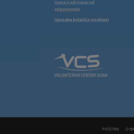
Izjava o odricanju od
odgovornosti
Uporaba kolačića (cookies)
POČETNA
O N