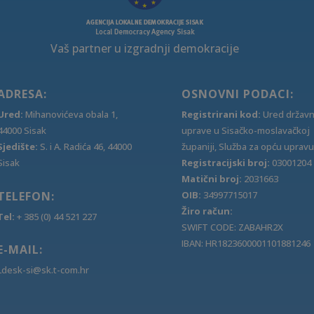
Vaš partner u izgradnji demokracije
ADRESA:
OSNOVNI PODACI:
Ured:
Mihanovićeva obala 1,
Registrirani kod:
Ured držav
44000 Sisak
uprave u Sisačko-moslavačkoj
Sjedište:
S. i A. Radića 46, 44000
županiji, Služba za opću upravu
Sisak
Registracijski broj:
03001204
Matični broj:
2031663
TELEFON:
OIB:
34997715017
Žiro račun:
Tel:
+ 385 (0) 44 521 227
SWIFT CODE: ZABAHR2X
IBAN: HR1823600001101881246
E-MAIL:
Ldesk-si@sk.t-com.hr