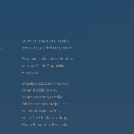
Stranica izrađena u okviru
projekta „(O)drži moj korak!“.
ne
Program sufinancira Ured za
udruge Vlade Republike
Hrvatske.
Stajališta izražena na ovoj
stranici isključiva su
odgovornost Agencije
lokalne demokracije Sisak i
ne odražavaju nužno
stajalište Ureda za udruge
Vlade Republike Hrvatske.