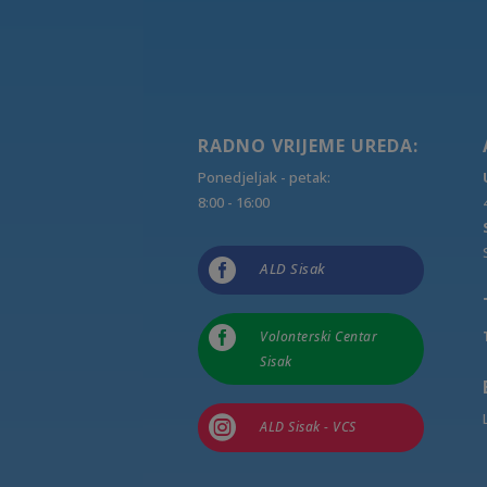
RADNO VRIJEME UREDA:
Ponedjeljak - petak:
8:00 - 16:00

ALD Sisak

Volonterski Centar
Sisak

ALD Sisak - VCS