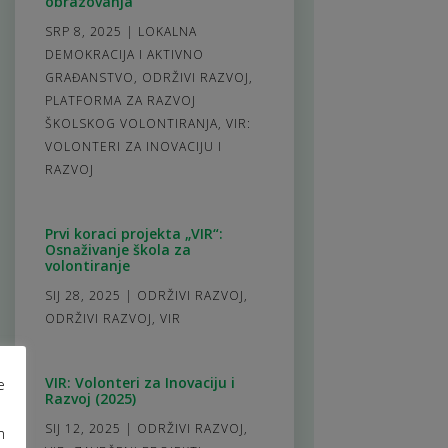
obrazovanja
SRP 8, 2025
|
LOKALNA
DEMOKRACIJA I AKTIVNO
GRAĐANSTVO
,
ODRŽIVI RAZVOJ
,
PLATFORMA ZA RAZVOJ
ŠKOLSKOG VOLONTIRANJA
,
VIR:
VOLONTERI ZA INOVACIJU I
RAZVOJ
Prvi koraci projekta „VIR“:
Osnaživanje škola za
volontiranje
SIJ 28, 2025
|
ODRŽIVI RAZVOJ
,
ODRŽIVI RAZVOJ
,
VIR
VIR: Volonteri za Inovaciju i
e
Razvoj (2025)
SIJ 12, 2025
|
ODRŽIVI RAZVOJ
,
m