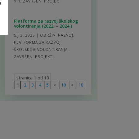
VIR
,
ZAVRŠENI PROJEKTI
u
Platforma za razvoj školskog
volontiranja (2022. – 2024.)
SIJ 3, 2025
|
ODRŽIVI RAZVOJ
,
PLATFORMA ZA RAZVOJ
ŠKOLSKOG VOLONTIRANJA
,
ZAVRŠENI PROJEKTI
stranica 1 od 10
1
2
3
4
5
>
10
>
10