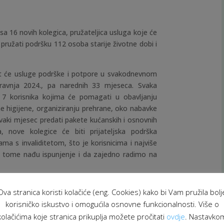
a 16 novih kolegica, pružateljica usluga koje će
pružati podršku 112 osoba starije životne dobi i
t će usluge podrške i potpore u svakodnevnom
travnja 2024., pa narednih 33 mjeseca. Svaka
 7 korisnika kojima će pomagati u obavljanju
e higijene, organiziranju prehrane, oko nabavke
e svaki mjesec predati pakete kućanskih i osnovnih
ga, nove kolegice će biti prijateljska podrška
ma s invaliditetom, što je korisnicima i najviše
 tome nađu ispunjenje i da zajedno radimo na
vora: SF.3.4.11.01.0484, provodi Agencija lokalne
Ova stranica koristi kolačiće (eng. Cookies) kako bi Vam pružila bolj
s Gradom Siskom. Projekt je financiran kroz
korisničko iskustvo i omogućila osnovne funkcionalnosti. Više o
 Državni proračun (15%) u ukupnom iznosu od
kolačićima koje stranica prikuplja možete pročitati
ovdje
. Nastavko
ija institucionalizacije.