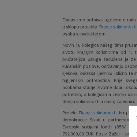
Danas smo potpisali ugovore o radu s
u sklopu projekta
Tkanje solidarnosti
osoba s invaliditetom.
Novih 16 kolegica našeg tima pruža
životu krajnjim korisnicima od 1. 
pružateljica usluga zadužena je za
kućanskih poslova, održavanju osobn
lijekova, odlaska liječniku i slično t
higijenskih potrepština. Prije sve
osobama starije životne dobi i osoba
potrebno, a kolegicama želimo da u
tkanju solidarnosti u našoj zajednici.
Projekt
Tkanje solidarnosti
, broj Ugo
demokracije Sisak u partnerstvu 
Europski socijalni fond+ (85%) i
792.000,00 EUR. Poziv: Zaželi – prevenc