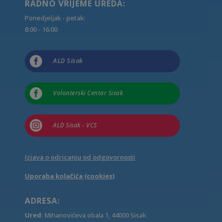
RADNO VRIJEME UREDA:
Ponedjeljak - petak:
8:00 - 16:00

ALD Sisak

Volonterski Centar Sisak

ALD Sisak - VCS
Izjava o odricanju od odgovornosti
Uporaba kolačića (cookies)
ADRESA:
Ured:
Mihanovićeva obala 1, 44000 Sisak