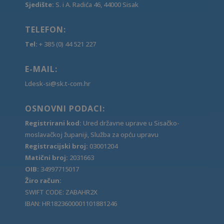
Sjedište:
S. i A. Radića 46, 44000 Sisak
TELEFON:
Tel:
+ 385 (0) 44 521 227
E-MAIL:
Ldesk-si@sk.t-com.hr
OSNOVNI PODACI:
Registrirani kod:
Ured državne uprave u Sisačko-
moslavačkoj županiji, Služba za opću upravu
Registracijski broj:
03001204
Matični broj:
2031663
OIB:
34997715017
Žiro račun:
SWIFT CODE: ZABAHR2X
IBAN: HR1823600001101881246