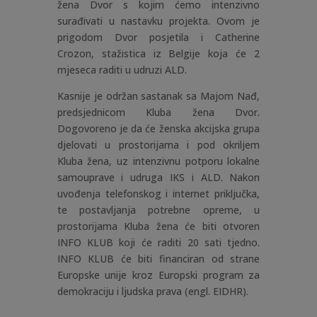
žena Dvor s kojim ćemo intenzivno
surađivati u nastavku projekta. Ovom je
prigodom Dvor posjetila i Catherine
Crozon, stažistica iz Belgije koja će 2
mjeseca raditi u udruzi ALD.
Kasnije je održan sastanak sa Majom Nađ,
predsjednicom Kluba žena Dvor.
Dogovoreno je da će ženska akcijska grupa
djelovati u prostorijama i pod okriljem
Kluba žena, uz intenzivnu potporu lokalne
samouprave i udruga IKS i ALD. Nakon
uvođenja telefonskog i internet priključka,
te postavljanja potrebne opreme, u
prostorijama Kluba žena će biti otvoren
INFO KLUB koji će raditi 20 sati tjedno.
INFO KLUB će biti financiran od strane
Europske unije kroz Europski program za
demokraciju i ljudska prava (engl. EIDHR).