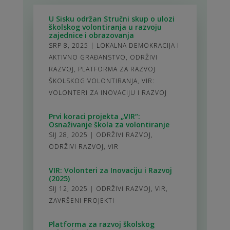
U Sisku održan Stručni skup o ulozi
školskog volontiranja u razvoju
zajednice i obrazovanja
SRP 8, 2025
|
LOKALNA DEMOKRACIJA I
AKTIVNO GRAĐANSTVO
,
ODRŽIVI
RAZVOJ
,
PLATFORMA ZA RAZVOJ
ŠKOLSKOG VOLONTIRANJA
,
VIR:
VOLONTERI ZA INOVACIJU I RAZVOJ
Prvi koraci projekta „VIR“:
Osnaživanje škola za volontiranje
SIJ 28, 2025
|
ODRŽIVI RAZVOJ
,
ODRŽIVI RAZVOJ
,
VIR
VIR: Volonteri za Inovaciju i Razvoj
(2025)
SIJ 12, 2025
|
ODRŽIVI RAZVOJ
,
VIR
,
ZAVRŠENI PROJEKTI
Platforma za razvoj školskog