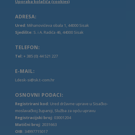
Uporaba kolačića (cookies)
ADRESA:
Ured:
Mihanovićeva obala 1, 44000 Sisak
Sjedište:
S. i A. Radića 46, 44000 Sisak
TELEFON:
Tel:
+ 385 (0) 44 521 227
E-MAIL:
Ldesk-si@sk.t-com.hr
OSNOVNI PODACI:
Registrirani kod:
Ured državne uprave u Sisačko-
moslavačkoj županiji, Služba za opću upravu
Registracijski broj:
03001204
Matični broj:
2031663
OIB:
34997715017