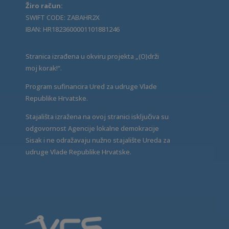
Žiro račun:
SWIFT CODE: ZABAHR2X
IBAN: HR1823600001101881246
Stranica izrađena u okviru projekta „(O)drži
moj korak!“.
Program sufinancira Ured za udruge Vlade
Republike Hrvatske.
Stajališta izražena na ovoj stranici isključiva su
odgovornost Agencije lokalne demokracije
Sisak i ne odražavaju nužno stajalište Ureda za
udruge Vlade Republike Hrvatske.