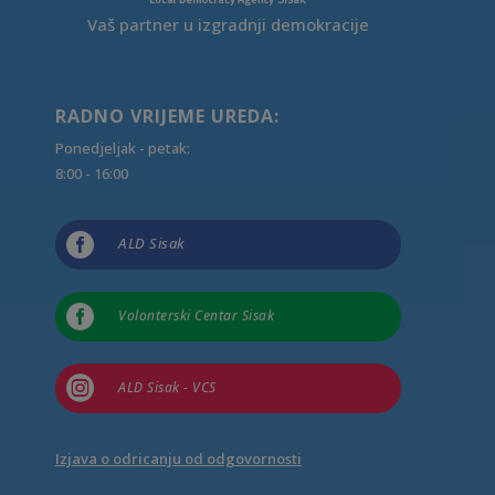
Vaš partner u izgradnji demokracije
RADNO VRIJEME UREDA:
Ponedjeljak - petak:
8:00 - 16:00

ALD Sisak

Volonterski Centar Sisak

ALD Sisak - VCS
Izjava o odricanju od odgovornosti