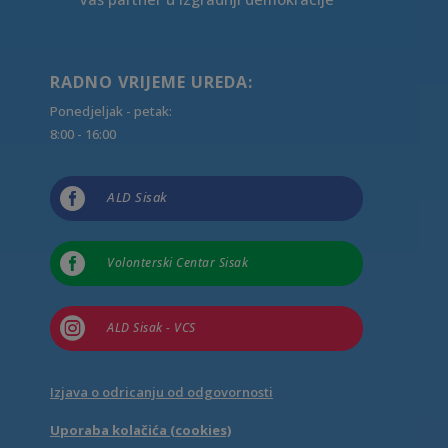
RADNO VRIJEME UREDA:
Ponedjeljak - petak:
8:00 - 16:00

ALD Sisak

Volonterski Centar Sisak

ALD Sisak - VCS
Izjava o odricanju od odgovornosti
Uporaba kolačića (cookies)