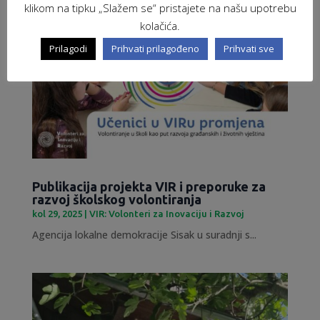
klikom na tipku „Slažem se“ pristajete na našu upotrebu
kolačića.
Prilagodi
Prihvati prilagođeno
Prihvati sve
Publikacija projekta VIR i preporuke za
razvoj školskog volontiranja
kol 29, 2025
|
VIR: Volonteri za Inovaciju i Razvoj
Agencija lokalne demokracije Sisak u suradnji s...