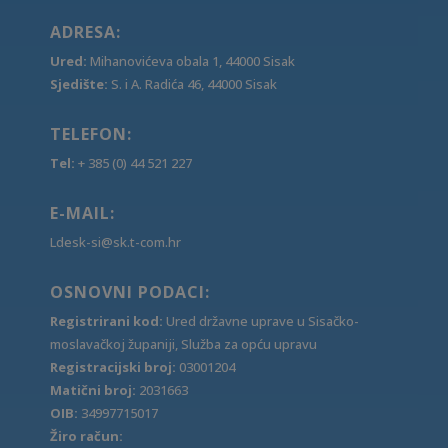
ADRESA:
Ured:
Mihanovićeva obala 1, 44000 Sisak
Sjedište:
S. i A. Radića 46, 44000 Sisak
TELEFON:
Tel:
+ 385 (0) 44 521 227
E-MAIL:
Ldesk-si@sk.t-com.hr
OSNOVNI PODACI:
Registrirani kod:
Ured državne uprave u Sisačko-
moslavačkoj županiji, Služba za opću upravu
Registracijski broj:
03001204
Matični broj:
2031663
OIB:
34997715017
Žiro račun: