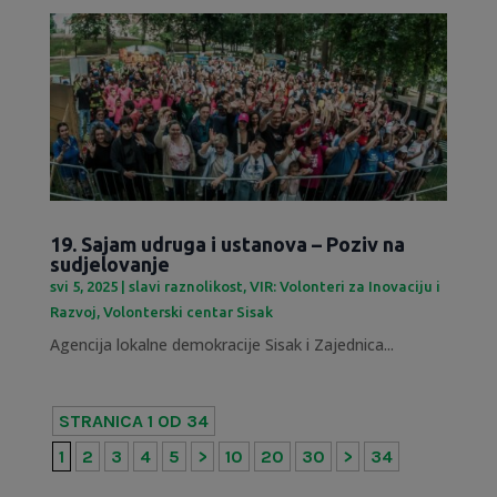
19. Sajam udruga i ustanova – Poziv na
sudjelovanje
svi 5, 2025
|
slavi raznolikost
,
VIR: Volonteri za Inovaciju i
Razvoj
,
Volonterski centar Sisak
Agencija lokalne demokracije Sisak i Zajednica...
STRANICA 1 OD 34
1
2
3
4
5
>
10
20
30
>
34