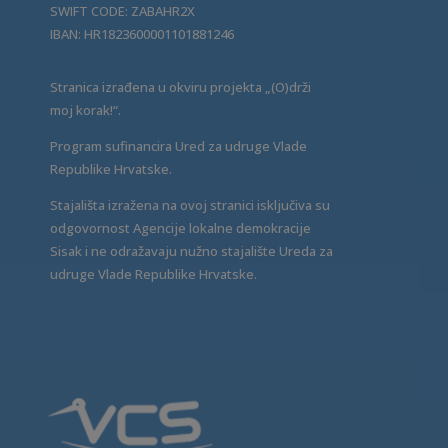
SWIFT CODE: ZABAHR2X
IBAN: HR1823600001101881246
Stranica izrađena u okviru projekta „(O)drži
moj korak!“.
Program sufinancira Ured za udruge Vlade
Republike Hrvatske.
Stajališta izražena na ovoj stranici isključiva su
odgovornost Agencije lokalne demokracije
Sisak i ne odražavaju nužno stajalište Ureda za
udruge Vlade Republike Hrvatske.