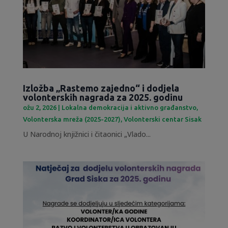
Izložba „Rastemo zajedno“ i dodjela
volonterskih nagrada za 2025. godinu
ožu 2, 2026
|
Lokalna demokracija i aktivno građanstvo
,
Volonterska mreža (2025-2027)
,
Volonterski centar Sisak
U Narodnoj knjižnici i čitaonici „Vlado...