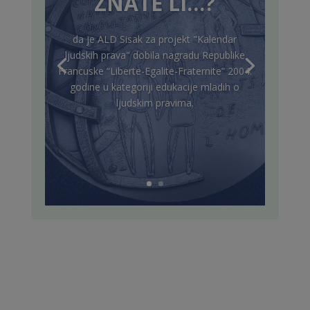
ZNATE LI…?
da je ALD Sisak za projekt "Kalendar
ljudskih prava" dobila nagradu Republike
Francuske “Liberte-Egalite-Fraternite” 2004.
godine u kategoriji edukacije mladih o
ljudskim pravima.