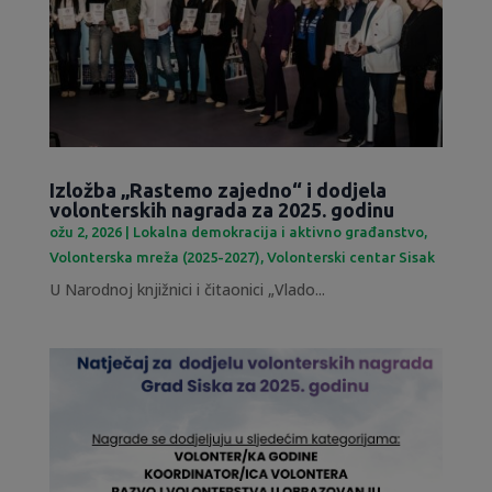
Izložba „Rastemo zajedno“ i dodjela
volonterskih nagrada za 2025. godinu
ožu 2, 2026
|
Lokalna demokracija i aktivno građanstvo
,
Volonterska mreža (2025-2027)
,
Volonterski centar Sisak
U Narodnoj knjižnici i čitaonici „Vlado...