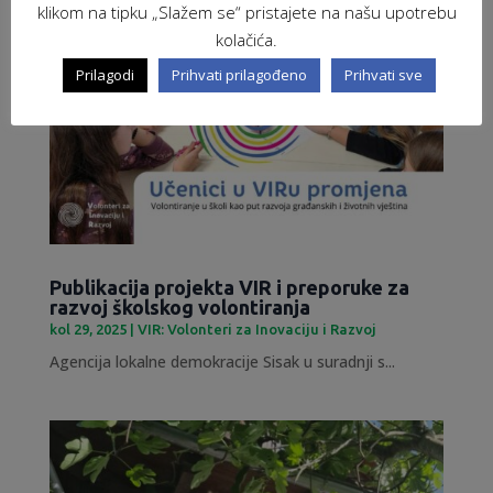
klikom na tipku „Slažem se“ pristajete na našu upotrebu
kolačića.
Prilagodi
Prihvati prilagođeno
Prihvati sve
Publikacija projekta VIR i preporuke za
razvoj školskog volontiranja
kol 29, 2025
|
VIR: Volonteri za Inovaciju i Razvoj
Agencija lokalne demokracije Sisak u suradnji s...