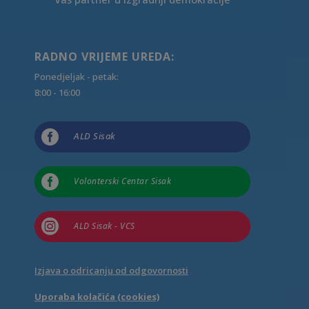
RADNO VRIJEME UREDA:
Ponedjeljak - petak:
8:00 - 16:00

ALD Sisak

Volonterski Centar Sisak

ALD Sisak - VCS
Izjava o odricanju od odgovornosti
Uporaba kolačića (cookies)