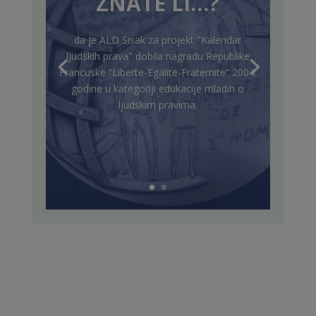
ZNATE LI…?
da je ALD Sisak za projekt "Kalendar
ljudskih prava" dobila nagradu Republike
Francuske “Liberte-Egalite-Fraternite” 2004.
godine u kategoriji edukacije mladih o
ljudskim pravima.