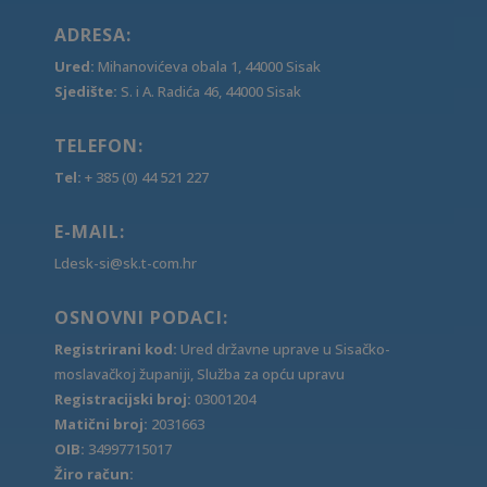
ADRESA:
Ured:
Mihanovićeva obala 1, 44000 Sisak
Sjedište:
S. i A. Radića 46, 44000 Sisak
TELEFON:
Tel:
+ 385 (0) 44 521 227
E-MAIL:
Ldesk-si@sk.t-com.hr
OSNOVNI PODACI:
Registrirani kod:
Ured državne uprave u Sisačko-
moslavačkoj županiji, Služba za opću upravu
Registracijski broj:
03001204
Matični broj:
2031663
OIB:
34997715017
Žiro račun: