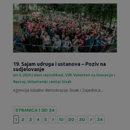
19. Sajam udruga i ustanova – Poziv na
sudjelovanje
svi 5, 2025
|
slavi raznolikost
,
VIR: Volonteri za Inovaciju i
Razvoj
,
Volonterski centar Sisak
Agencija lokalne demokracije Sisak i Zajednica...
STRANICA 1 OD 34
1
2
3
4
5
>
10
20
30
>
34