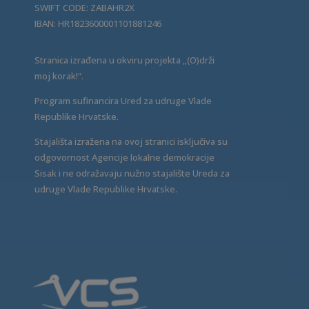
SWIFT CODE: ZABAHR2X
IBAN: HR1823600001101881246
Stranica izrađena u okviru projekta „(O)drži
moj korak!“.
Program sufinancira Ured za udruge Vlade
Republike Hrvatske.
Stajališta izražena na ovoj stranici isključiva su
odgovornost Agencije lokalne demokracije
Sisak i ne odražavaju nužno stajalište Ureda za
udruge Vlade Republike Hrvatske.