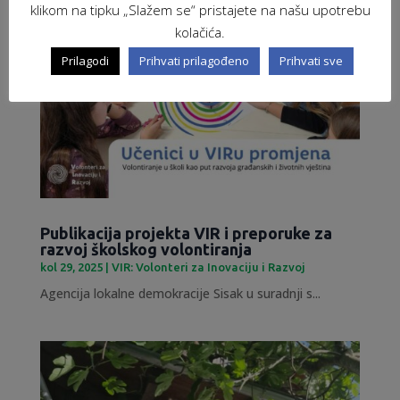
klikom na tipku „Slažem se“ pristajete na našu upotrebu
kolačića.
Prilagodi
Prihvati prilagođeno
Prihvati sve
Publikacija projekta VIR i preporuke za
razvoj školskog volontiranja
kol 29, 2025
|
VIR: Volonteri za Inovaciju i Razvoj
Agencija lokalne demokracije Sisak u suradnji s...