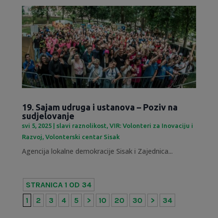
19. Sajam udruga i ustanova – Poziv na
sudjelovanje
svi 5, 2025
|
slavi raznolikost
,
VIR: Volonteri za Inovaciju i
Razvoj
,
Volonterski centar Sisak
Agencija lokalne demokracije Sisak i Zajednica...
STRANICA 1 OD 34
1
2
3
4
5
>
10
20
30
>
34