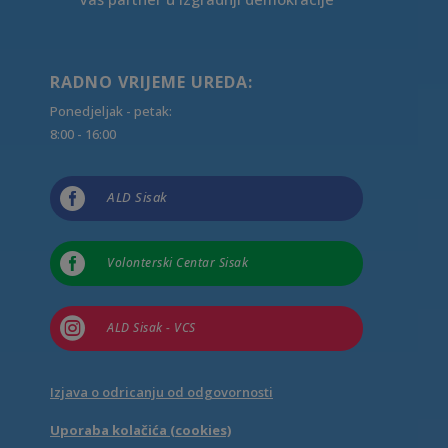
RADNO VRIJEME UREDA:
Ponedjeljak - petak:
8:00 - 16:00

ALD Sisak

Volonterski Centar Sisak

ALD Sisak - VCS
Izjava o odricanju od odgovornosti
Uporaba kolačića (cookies)