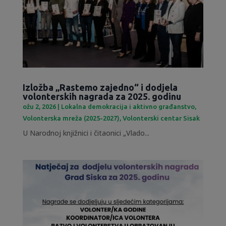
Izložba „Rastemo zajedno“ i dodjela
volonterskih nagrada za 2025. godinu
ožu 2, 2026
|
Lokalna demokracija i aktivno građanstvo
,
Volonterska mreža (2025-2027)
,
Volonterski centar Sisak
U Narodnoj knjižnici i čitaonici „Vlado...