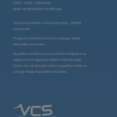
SWIFT CODE: ZABAHR2X
IBAN: HR1823600001101881246
Stranica izrađena u okviru projekta „(O)drži
moj korak!“.
Program sufinancira Ured za udruge Vlade
Republike Hrvatske.
Stajališta izražena na ovoj stranici isključiva su
odgovornost Agencije lokalne demokracije
Sisak i ne odražavaju nužno stajalište Ureda za
udruge Vlade Republike Hrvatske.