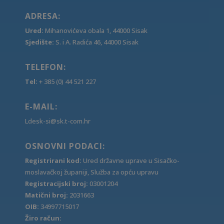
ADRESA:
Ured:
Mihanovićeva obala 1, 44000 Sisak
Sjedište:
S. i A. Radića 46, 44000 Sisak
TELEFON:
Tel:
+ 385 (0) 44 521 227
E-MAIL:
Ldesk-si@sk.t-com.hr
OSNOVNI PODACI:
Registrirani kod:
Ured državne uprave u Sisačko-
moslavačkoj županiji, Služba za opću upravu
Registracijski broj:
03001204
Matični broj:
2031663
OIB:
34997715017
Žiro račun: