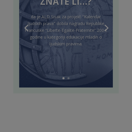
ZNATE LI…?
da je ALD Sisak za projekt "Kalendar
ljudskih prava" dobila nagradu Republike
Francuske “Liberte-Egalite-Fraternite” 2004.
godine u kategoriji edukacije mladih o
ljudskim pravima.