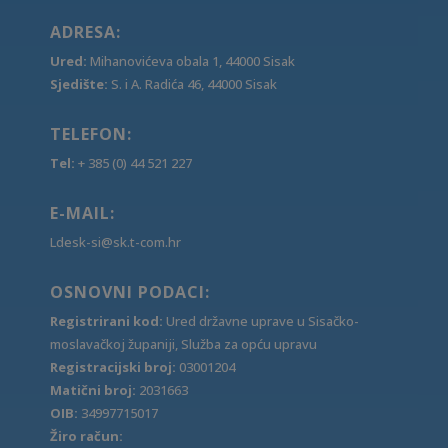
ADRESA:
Ured:
Mihanovićeva obala 1, 44000 Sisak
Sjedište:
S. i A. Radića 46, 44000 Sisak
TELEFON:
Tel:
+ 385 (0) 44 521 227
E-MAIL:
Ldesk-si@sk.t-com.hr
OSNOVNI PODACI:
Registrirani kod:
Ured državne uprave u Sisačko-
moslavačkoj županiji, Služba za opću upravu
Registracijski broj:
03001204
Matični broj:
2031663
OIB:
34997715017
Žiro račun: