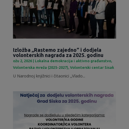
Izložba „Rastemo zajedno“ i dodjela
volonterskih nagrada za 2025. godinu
ožu 2, 2026
|
Lokalna demokracija i aktivno građanstvo
,
Volonterska mreža (2025-2027)
,
Volonterski centar Sisak
U Narodnoj knjižnici i čitaonici „Vlado...