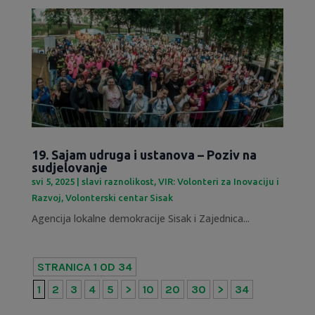
19. Sajam udruga i ustanova – Poziv na
sudjelovanje
svi 5, 2025
|
slavi raznolikost
,
VIR: Volonteri za Inovaciju i
Razvoj
,
Volonterski centar Sisak
Agencija lokalne demokracije Sisak i Zajednica...
STRANICA 1 OD 34
1
2
3
4
5
>
10
20
30
>
34