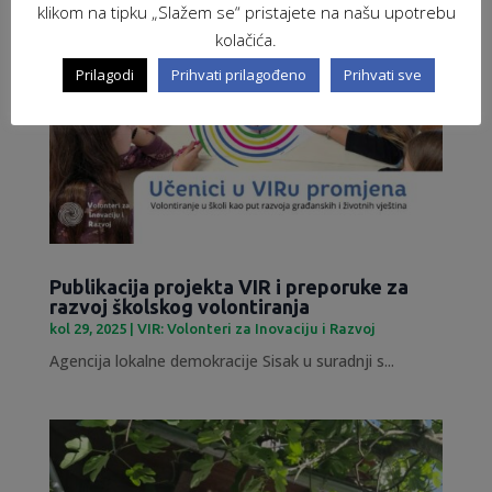
klikom na tipku „Slažem se“ pristajete na našu upotrebu
kolačića.
Prilagodi
Prihvati prilagođeno
Prihvati sve
Publikacija projekta VIR i preporuke za
razvoj školskog volontiranja
kol 29, 2025
|
VIR: Volonteri za Inovaciju i Razvoj
Agencija lokalne demokracije Sisak u suradnji s...