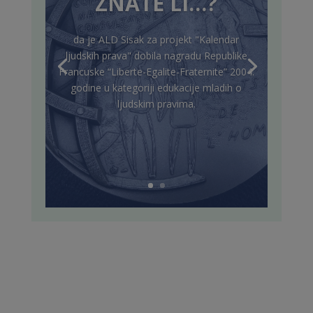
ZNATE LI…?
da je ALD Sisak za projekt "Kalendar
ljudskih prava" dobila nagradu Republike
Francuske “Liberte-Egalite-Fraternite” 2004.
godine u kategoriji edukacije mladih o
ljudskim pravima.