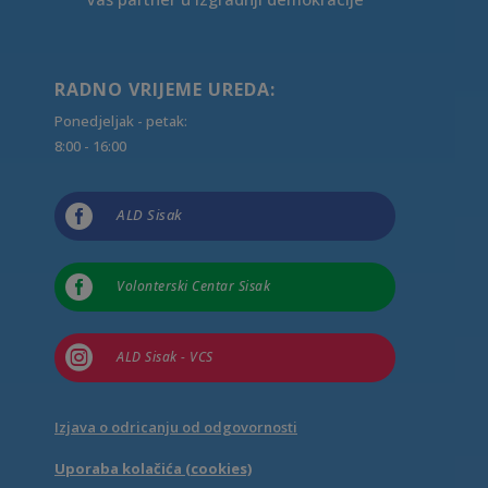
RADNO VRIJEME UREDA:
Ponedjeljak - petak:
8:00 - 16:00

ALD Sisak

Volonterski Centar Sisak

ALD Sisak - VCS
Izjava o odricanju od odgovornosti
Uporaba kolačića (cookies)