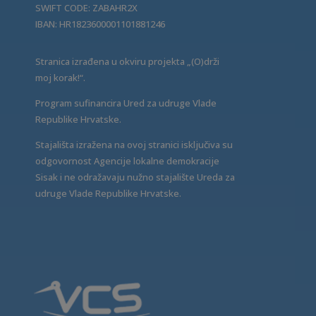
SWIFT CODE: ZABAHR2X
IBAN: HR1823600001101881246
Stranica izrađena u okviru projekta „(O)drži
moj korak!“.
Program sufinancira Ured za udruge Vlade
Republike Hrvatske.
Stajališta izražena na ovoj stranici isključiva su
odgovornost Agencije lokalne demokracije
Sisak i ne odražavaju nužno stajalište Ureda za
udruge Vlade Republike Hrvatske.