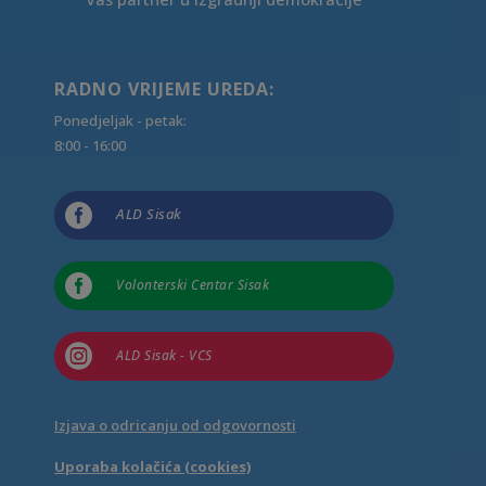
RADNO VRIJEME UREDA:
Ponedjeljak - petak:
8:00 - 16:00

ALD Sisak

Volonterski Centar Sisak

ALD Sisak - VCS
Izjava o odricanju od odgovornosti
Uporaba kolačića (cookies)