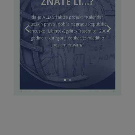
ZNATE LI…?
da je ALD Sisak za projekt "Kalendar
ljudskih prava" dobila nagradu Republike
Francuske “Liberte-Egalite-Fraternite” 2004.
godine u kategoriji edukacije mladih o
ljudskim pravima.