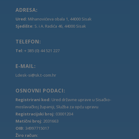
ADRESA:
Ured:
Mihanovićeva obala 1, 44000 Sisak
Sjedište:
S. i A. Radića 46, 44000 Sisak
TELEFON:
Tel:
+ 385 (0) 44 521 227
E-MAIL:
Ldesk-si@sk.t-com.hr
OSNOVNI PODACI:
Registrirani kod:
Ured državne uprave u Sisačko-
moslavačkoj županiji, Služba za opću upravu
Registracijski broj:
03001204
Matični broj:
2031663
OIB:
34997715017
Žiro račun: