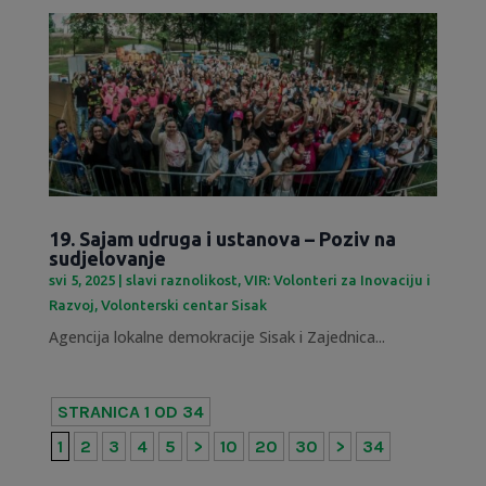
19. Sajam udruga i ustanova – Poziv na
sudjelovanje
svi 5, 2025
|
slavi raznolikost
,
VIR: Volonteri za Inovaciju i
Razvoj
,
Volonterski centar Sisak
Agencija lokalne demokracije Sisak i Zajednica...
STRANICA 1 OD 34
1
2
3
4
5
>
10
20
30
>
34