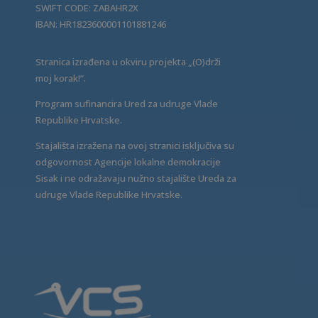
SWIFT CODE: ZABAHR2X
IBAN: HR1823600001101881246
Stranica izrađena u okviru projekta „(O)drži
moj korak!“.
Program sufinancira Ured za udruge Vlade
Republike Hrvatske.
Stajališta izražena na ovoj stranici isključiva su
odgovornost Agencije lokalne demokracije
Sisak i ne odražavaju nužno stajalište Ureda za
udruge Vlade Republike Hrvatske.