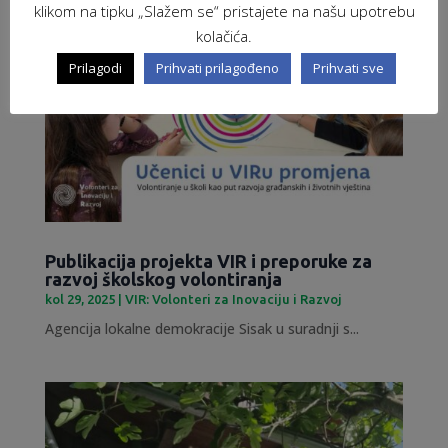
klikom na tipku „Slažem se“ pristajete na našu upotrebu
kolačića.
Prilagodi
Prihvati prilagođeno
Prihvati sve
Publikacija projekta VIR i preporuke za
razvoj školskog volontiranja
kol 29, 2025
|
VIR: Volonteri za Inovaciju i Razvoj
Agencija lokalne demokracije Sisak u suradnji s...