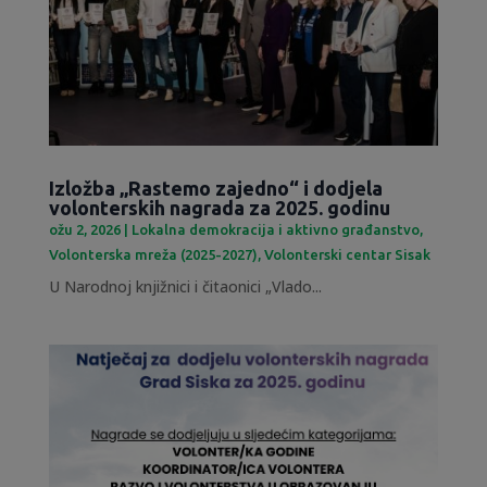
Izložba „Rastemo zajedno“ i dodjela
volonterskih nagrada za 2025. godinu
ožu 2, 2026
|
Lokalna demokracija i aktivno građanstvo
,
Volonterska mreža (2025-2027)
,
Volonterski centar Sisak
U Narodnoj knjižnici i čitaonici „Vlado...