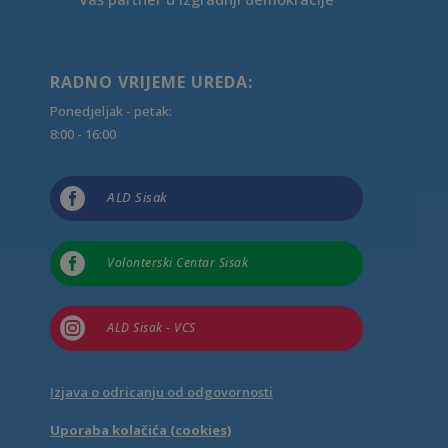
RADNO VRIJEME UREDA:
Ponedjeljak - petak:
8:00 - 16:00

ALD Sisak

Volonterski Centar Sisak

ALD Sisak - VCS
Izjava o odricanju od odgovornosti
Uporaba kolačića (cookies)