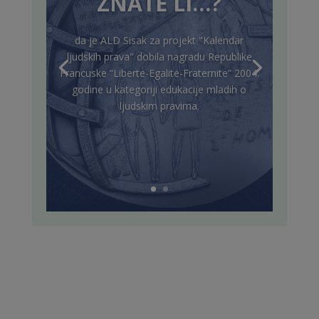
ZNATE LI…?
da je ALD Sisak za projekt "Kalendar
ljudskih prava" dobila nagradu Republike
Francuske “Liberte-Egalite-Fraternite” 2004.
godine u kategoriji edukacije mladih o
ljudskim pravima.