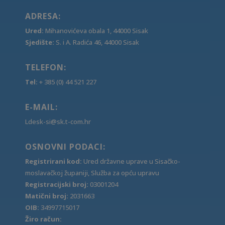
ADRESA:
Ured:
Mihanovićeva obala 1, 44000 Sisak
Sjedište:
S. i A. Radića 46, 44000 Sisak
TELEFON:
Tel:
+ 385 (0) 44 521 227
E-MAIL:
Ldesk-si@sk.t-com.hr
OSNOVNI PODACI:
Registrirani kod:
Ured državne uprave u Sisačko-
moslavačkoj županiji, Služba za opću upravu
Registracijski broj:
03001204
Matični broj:
2031663
OIB:
34997715017
Žiro račun: