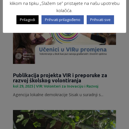
klikom na tipku „Slažem se“ pristajete na našu upotrebu
kolačića.
Prilagodi
Prihvati prilagođeno
Prihvati sve
Publikacija projekta VIR i preporuke za
razvoj školskog volontiranja
kol 29, 2025
|
VIR: Volonteri za Inovaciju i Razvoj
Agencija lokalne demokracije Sisak u suradnji s...