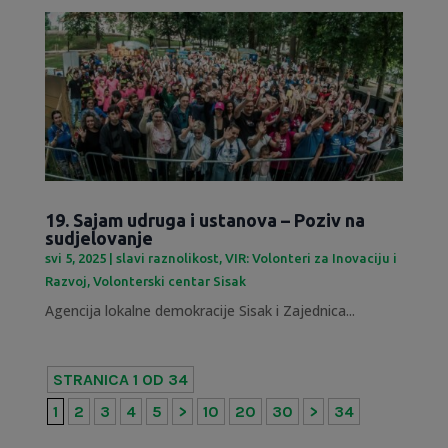
19. Sajam udruga i ustanova – Poziv na
sudjelovanje
svi 5, 2025
|
slavi raznolikost
,
VIR: Volonteri za Inovaciju i
Razvoj
,
Volonterski centar Sisak
Agencija lokalne demokracije Sisak i Zajednica...
STRANICA 1 OD 34
1
2
3
4
5
>
10
20
30
>
34