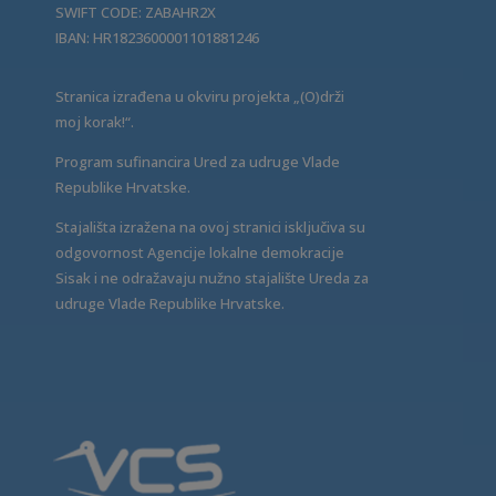
SWIFT CODE: ZABAHR2X
IBAN: HR1823600001101881246
Stranica izrađena u okviru projekta „(O)drži
moj korak!“.
Program sufinancira Ured za udruge Vlade
Republike Hrvatske.
Stajališta izražena na ovoj stranici isključiva su
odgovornost Agencije lokalne demokracije
Sisak i ne odražavaju nužno stajalište Ureda za
udruge Vlade Republike Hrvatske.