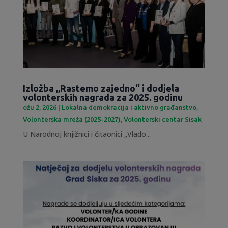
Izložba „Rastemo zajedno“ i dodjela
volonterskih nagrada za 2025. godinu
ožu 2, 2026
|
Lokalna demokracija i aktivno građanstvo
,
Volonterska mreža (2025-2027)
,
Volonterski centar Sisak
U Narodnoj knjižnici i čitaonici „Vlado...