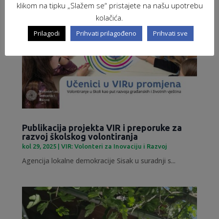
klikom na tipku „Slažem se“ pristajete na našu upotrebu
kolačića.
Prilagodi
Prihvati prilagođeno
Prihvati sve
Publikacija projekta VIR i preporuke za
razvoj školskog volontiranja
kol 29, 2025
|
VIR: Volonteri za Inovaciju i Razvoj
Agencija lokalne demokracije Sisak u suradnji s...