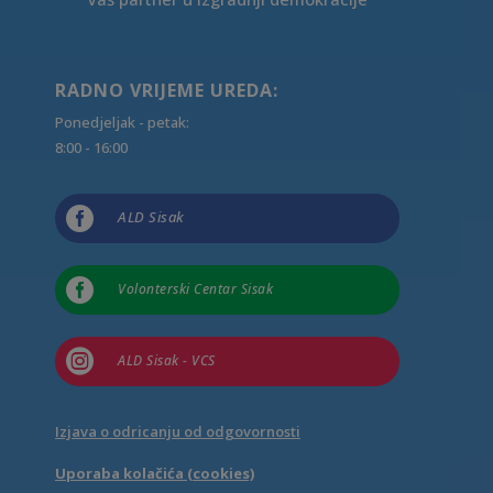
RADNO VRIJEME UREDA:
Ponedjeljak - petak:
8:00 - 16:00

ALD Sisak

Volonterski Centar Sisak

ALD Sisak - VCS
Izjava o odricanju od odgovornosti
Uporaba kolačića (cookies)