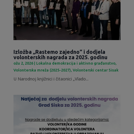
Izložba „Rastemo zajedno“ i dodjela
volonterskih nagrada za 2025. godinu
ožu 2, 2026
|
Lokalna demokracija i aktivno građanstvo
,
Volonterska mreža (2025-2027)
,
Volonterski centar Sisak
U Narodnoj knjižnici i čitaonici „Vlado...