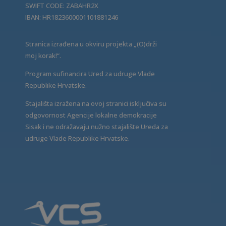
SWIFT CODE: ZABAHR2X
IBAN: HR1823600001101881246
Stranica izrađena u okviru projekta „(O)drži
moj korak!“.
Program sufinancira Ured za udruge Vlade
Republike Hrvatske.
Stajališta izražena na ovoj stranici isključiva su
odgovornost Agencije lokalne demokracije
Sisak i ne odražavaju nužno stajalište Ureda za
udruge Vlade Republike Hrvatske.