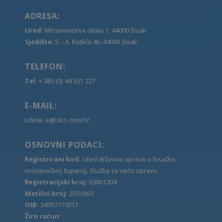
ADRESA:
Ured:
Mihanovićeva obala 1, 44000 Sisak
Sjedište:
S. i A. Radića 46, 44000 Sisak
TELEFON:
Tel:
+ 385 (0) 44 521 227
E-MAIL:
Ldesk-si@sk.t-com.hr
OSNOVNI PODACI:
Registrirani kod:
Ured državne uprave u Sisačko-
moslavačkoj županiji, Služba za opću upravu
Registracijski broj:
03001204
Matični broj:
2031663
OIB:
34997715017
Žiro račun: