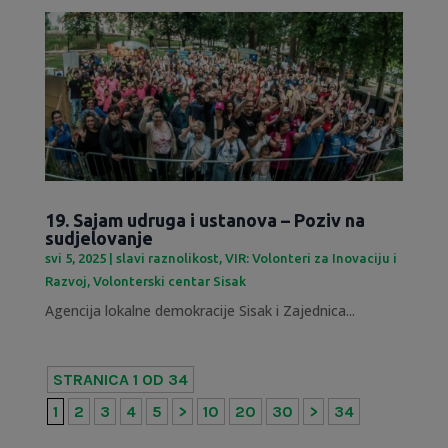
19. Sajam udruga i ustanova – Poziv na
sudjelovanje
svi 5, 2025
|
slavi raznolikost
,
VIR: Volonteri za Inovaciju i
Razvoj
,
Volonterski centar Sisak
Agencija lokalne demokracije Sisak i Zajednica...
STRANICA 1 OD 34
1
2
3
4
5
>
10
20
30
>
34