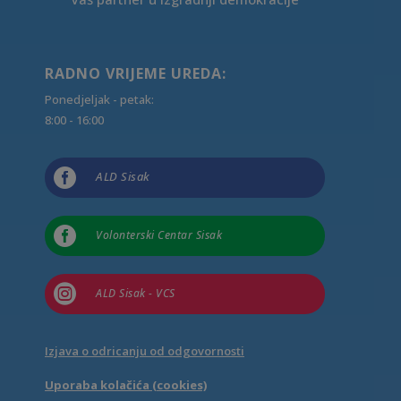
RADNO VRIJEME UREDA:
Ponedjeljak - petak:
8:00 - 16:00

ALD Sisak

Volonterski Centar Sisak

ALD Sisak - VCS
Izjava o odricanju od odgovornosti
Uporaba kolačića (cookies)