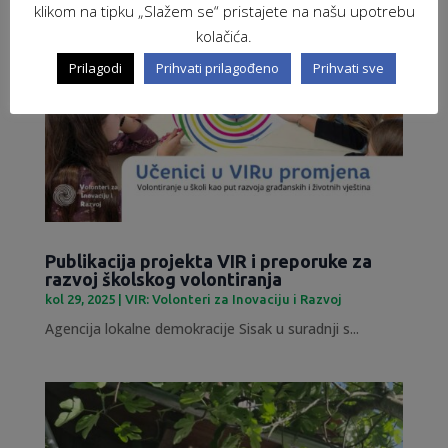
klikom na tipku „Slažem se“ pristajete na našu upotrebu
kolačića.
Prilagodi
Prihvati prilagođeno
Prihvati sve
Publikacija projekta VIR i preporuke za
razvoj školskog volontiranja
kol 29, 2025
|
VIR: Volonteri za Inovaciju i Razvoj
Agencija lokalne demokracije Sisak u suradnji s...