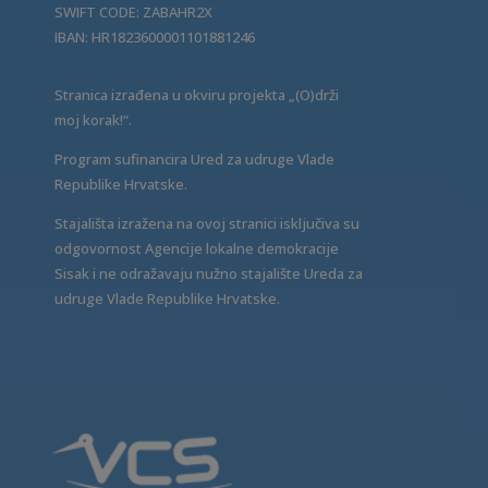
SWIFT CODE: ZABAHR2X
IBAN: HR1823600001101881246
Stranica izrađena u okviru projekta „(O)drži
moj korak!“.
Program sufinancira Ured za udruge Vlade
Republike Hrvatske.
Stajališta izražena na ovoj stranici isključiva su
odgovornost Agencije lokalne demokracije
Sisak i ne odražavaju nužno stajalište Ureda za
udruge Vlade Republike Hrvatske.