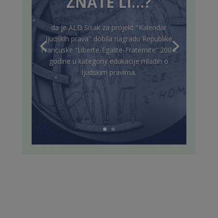
ZNATE LI…?
da je ALD Sisak za projekt "Kalendar
ljudskih prava" dobila nagradu Republike
Francuske “Liberte-Egalite-Fraternite” 2004.
godine u kategoriji edukacije mladih o
ljudskim pravima.