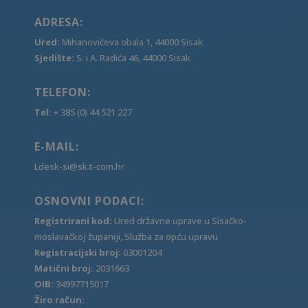
ADRESA:
Ured:
Mihanovićeva obala 1, 44000 Sisak
Sjedište:
S. i A. Radića 46, 44000 Sisak
TELEFON:
Tel:
+ 385 (0) 44 521 227
E-MAIL:
Ldesk-si@sk.t-com.hr
OSNOVNI PODACI:
Registrirani kod:
Ured državne uprave u Sisačko-
moslavačkoj županiji, Služba za opću upravu
Registracijski broj:
03001204
Matični broj:
2031663
OIB:
34997715017
Žiro račun: