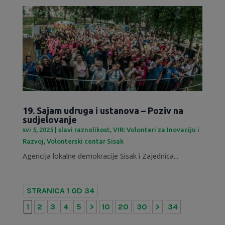
19. Sajam udruga i ustanova – Poziv na
sudjelovanje
svi 5, 2025
|
slavi raznolikost
,
VIR: Volonteri za Inovaciju i
Razvoj
,
Volonterski centar Sisak
Agencija lokalne demokracije Sisak i Zajednica...
STRANICA 1 OD 34
1
2
3
4
5
>
10
20
30
>
34