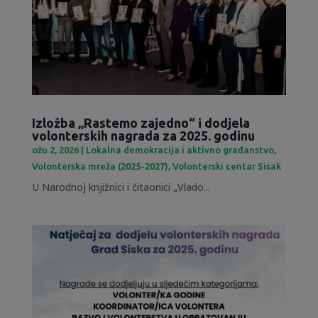
Izložba „Rastemo zajedno“ i dodjela
volonterskih nagrada za 2025. godinu
ožu 2, 2026
|
Lokalna demokracija i aktivno građanstvo
,
Volonterska mreža (2025-2027)
,
Volonterski centar Sisak
U Narodnoj knjižnici i čitaonici „Vlado...