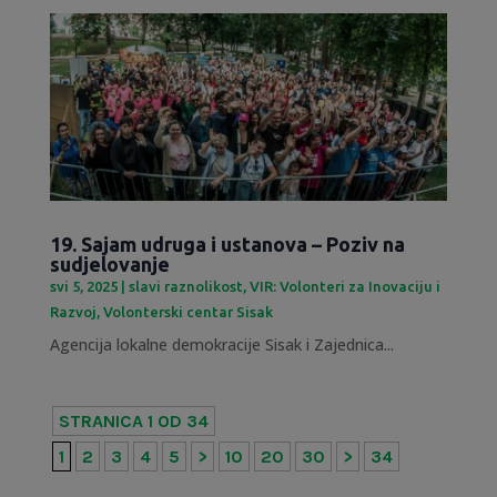
19. Sajam udruga i ustanova – Poziv na
sudjelovanje
svi 5, 2025
|
slavi raznolikost
,
VIR: Volonteri za Inovaciju i
Razvoj
,
Volonterski centar Sisak
Agencija lokalne demokracije Sisak i Zajednica...
STRANICA 1 OD 34
1
2
3
4
5
>
10
20
30
>
34