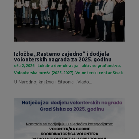
Izložba „Rastemo zajedno“ i dodjela
volonterskih nagrada za 2025. godinu
ožu 2, 2026
|
Lokalna demokracija i aktivno građanstvo
,
Volonterska mreža (2025-2027)
,
Volonterski centar Sisak
U Narodnoj knjižnici i čitaonici „Vlado...