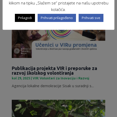
klikom na tipku „Slažem se“ pristajete na našu upotrebu
kolačića.
Prilagodi
Prihvati prilagođeno
Prihvati sve
Publikacija projekta VIR i preporuke za
razvoj školskog volontiranja
kol 29, 2025
|
VIR: Volonteri za Inovaciju i Razvoj
Agencija lokalne demokracije Sisak u suradnji s...