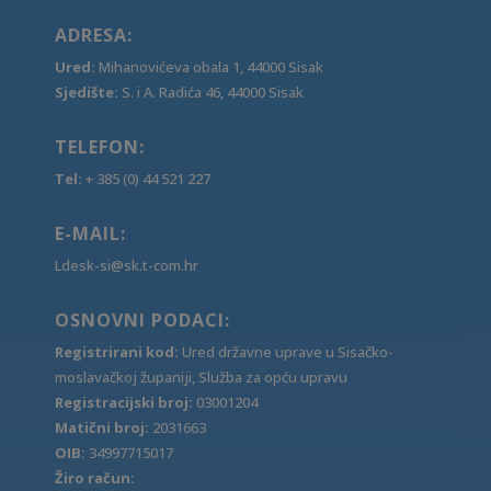
ADRESA:
Ured:
Mihanovićeva obala 1, 44000 Sisak
Sjedište:
S. i A. Radića 46, 44000 Sisak
TELEFON:
Tel:
+ 385 (0) 44 521 227
E-MAIL:
Ldesk-si@sk.t-com.hr
OSNOVNI PODACI:
Registrirani kod:
Ured državne uprave u Sisačko-
moslavačkoj županiji, Služba za opću upravu
Registracijski broj:
03001204
Matični broj:
2031663
OIB:
34997715017
Žiro račun: