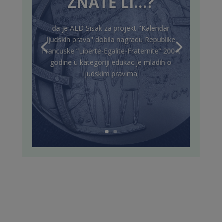
ZNATE LI…?
da je ALD Sisak za projekt "Kalendar
ljudskih prava" dobila nagradu Republike
Francuske “Liberte-Egalite-Fraternite” 2004.
godine u kategoriji edukacije mladih o
ljudskim pravima.