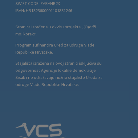
SWIFT CODE: ZABAHR2X
IBAN: HR1823600001101881246
Stranica izrađena u okviru projekta „(O)drži
moj korak!“.
Program sufinancira Ured za udruge Vlade
Republike Hrvatske.
Stajališta izražena na ovoj stranici isključiva su
odgovornost Agencije lokalne demokracije
Sisak i ne odražavaju nužno stajalište Ureda za
udruge Vlade Republike Hrvatske.