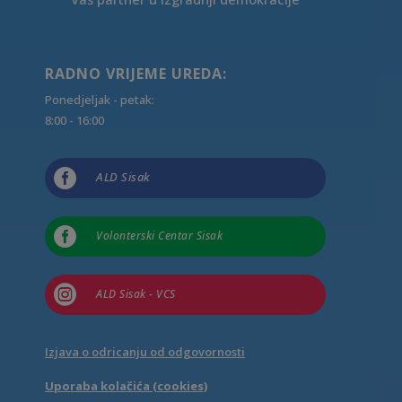
RADNO VRIJEME UREDA:
Ponedjeljak - petak:
8:00 - 16:00

ALD Sisak

Volonterski Centar Sisak

ALD Sisak - VCS
Izjava o odricanju od odgovornosti
Uporaba kolačića (cookies)