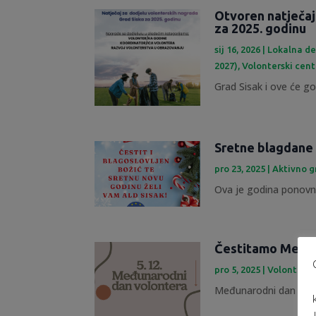
Otvoren natječaj
za 2025. godinu
sij 16, 2026
|
Lokalna de
2027)
,
Volonterski cent
Grad Sisak i ove će god
Sretne blagdane 
pro 23, 2025
|
Aktivno 
Ova je godina ponovno
Čestitamo Međun
pro 5, 2025
|
Volontersk
Međunarodni dan volont