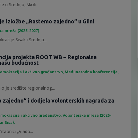
e u Srednjoj školi...
je izložbe „Rastemo zajedno“ u Glini
ka mreža (2025-2027)
racije Sisak i Srednja...
ncija projekta ROOT WB – Regionalna
našu budućnost
emokracija i aktivno građanstvo
,
Međunarodna konferencija
,
io je središte regionalnog...
 zajedno“ i dodjela volonterskih nagrada za
mokracija i aktivno građanstvo
,
Volonterska mreža (2025-
ar Sisak
itaonici „Vlado...