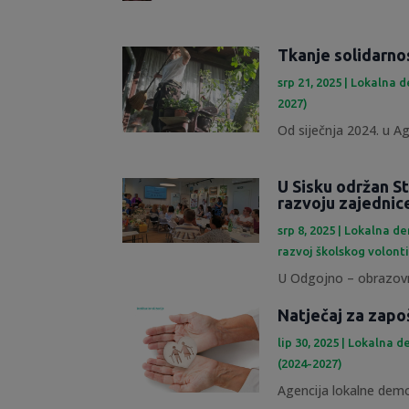
Tkanje solidarno
srp 21, 2025
|
Lokalna d
2027)
Od siječnja 2024. u Ag
U Sisku održan St
razvoju zajednic
srp 8, 2025
|
Lokalna de
razvoj školskog volont
U Odgojno – obrazovn
Natječaj za zapo
lip 30, 2025
|
Lokalna de
(2024-2027)
Agencija lokalne demok