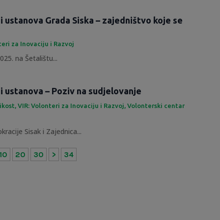
 i ustanova Grada Siska – zajedništvo koje se
teri za Inovaciju i Razvoj
25. na Šetalištu...
 i ustanova – Poziv na sudjelovanje
likost
,
VIR: Volonteri za Inovaciju i Razvoj
,
Volonterski centar
racije Sisak i Zajednica...
10
20
30
>
34