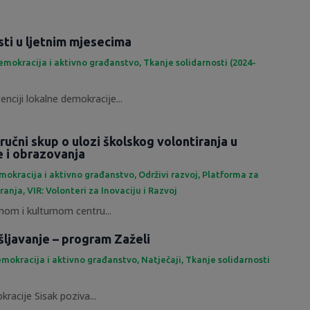
sti u ljetnim mjesecima
emokracija i aktivno građanstvo
,
Tkanje solidarnosti (2024-
enciji lokalne demokracije...
ručni skup o ulozi školskog volontiranja u
e i obrazovanja
mokracija i aktivno građanstvo
,
Održivi razvoj
,
Platforma za
iranja
,
VIR: Volonteri za Inovaciju i Razvoj
om i kulturnom centru...
šljavanje – program Zaželi
mokracija i aktivno građanstvo
,
Natječaji
,
Tkanje solidarnosti
racije Sisak poziva...