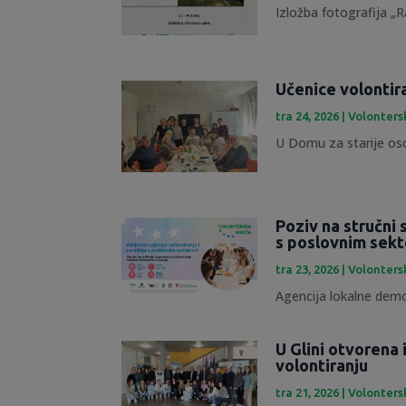
Izložba fotografija „R
Učenice volontir
tra 24, 2026
|
Volonters
U Domu za starije osob
Poziv na stručni 
s poslovnim sek
tra 23, 2026
|
Volonters
Agencija lokalne demok
U Glini otvorena
volontiranju
tra 21, 2026
|
Volonters