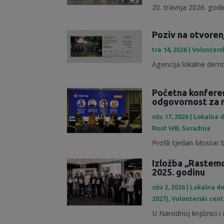
20. travnja 2026. godin
Poziv na otvoren
tra 14, 2026
|
Volonters
Agencija lokalne demok
Početna konfere
odgovornost za 
ožu 17, 2026
|
Lokalna d
Root WB
,
Suradnja
Prošli tjedan Mostar b
Izložba „Rastemo
2025. godinu
ožu 2, 2026
|
Lokalna de
2027)
,
Volonterski cent
U Narodnoj knjižnici i č