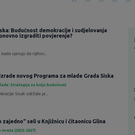
tska: Budućnost demokracije i sudjelovanja
onovno izgraditi povjerenje?
 kada vjeruju da njihov...
izrade novog Programa za mlade Grada Siska
lade: Strategija za bolju budućnost
racije Sisak održala je...
zajedno“ seli u Knjižnicu i čitaonicu Glina
a mreža (2025-2027)