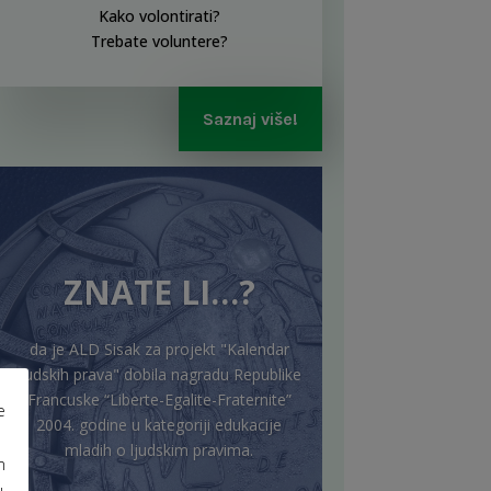
Kako volontirati?
Trebate voluntere?
Saznaj više!
ZNATE LI…?
da je ALD Sisak za projekt "Kalendar
ljudskih prava" dobila nagradu Republike
Francuske “Liberte-Egalite-Fraternite”
e
2004. godine u kategoriji edukacije
mladih o ljudskim pravima.
m
u