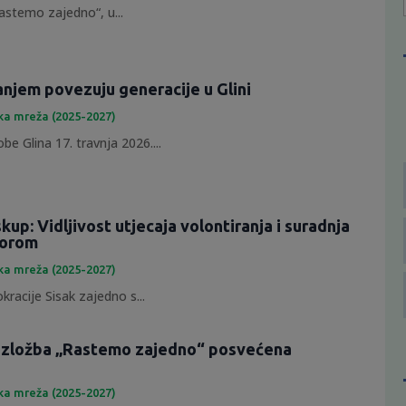
astemo zajedno“, u...
anjem povezuju generacije u Glini
ka mreža (2025-2027)
e Glina 17. travnja 2026....
skup: Vidljivost utjecaja volontiranja i suradnja
torom
ka mreža (2025-2027)
racije Sisak zajedno s...
 izložba „Rastemo zajedno“ posvećena
ka mreža (2025-2027)