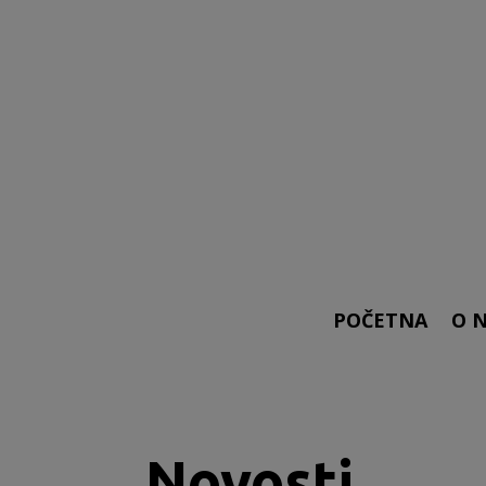
POČETNA
O 
Novosti