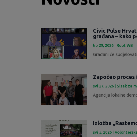
Civic Pulse Hrva
građana – kako p
lip 29, 2026
|
Root WB
Građani će sudjelovati
Započeo proces 
svi 27, 2026
|
Sisak za m
Agencija lokalne demok
Izložba „Rastemo 
svi 5, 2026
|
Volontersk