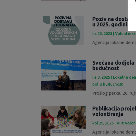
Poziv na dostavu
u 2025. godini
lis 23, 2025
|
Volontersk
Agencija lokalne demok
Svečana dodjela 
budućnost
lis 3, 2025
|
Lokalna dem
bolju budućnost
Prošlog petka, 26. rujn
Publikacija proje
volontiranja
kol 29, 2025
|
VIR: Volon
Agencija lokalne demok