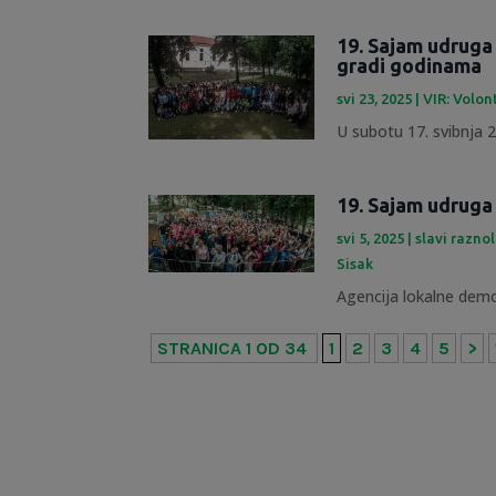
19. Sajam udruga
gradi godinama
svi 23, 2025
|
VIR: Volon
U subotu 17. svibnja 20
19. Sajam udruga
svi 5, 2025
|
slavi razno
Sisak
Agencija lokalne demok
STRANICA 1 OD 34
1
2
3
4
5
>