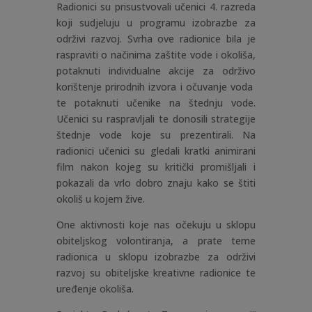
Radionici su prisustvovali učenici 4. razreda
koji sudjeluju u programu izobrazbe za
održivi razvoj. Svrha ove radionice bila je
raspraviti o načinima zaštite vode i okoliša,
potaknuti individualne akcije za održivo
korištenje prirodnih izvora i očuvanje voda
te potaknuti učenike na štednju vode.
Učenici su raspravljali te donosili strategije
štednje vode koje su prezentirali. Na
radionici učenici su gledali kratki animirani
film nakon kojeg su kritički promišljali i
pokazali da vrlo dobro znaju kako se štiti
okoliš u kojem žive.
One aktivnosti koje nas očekuju u sklopu
obiteljskog volontiranja, a prate teme
radionica u sklopu izobrazbe za održivi
razvoj su obiteljske kreativne radionice te
uređenje okoliša.