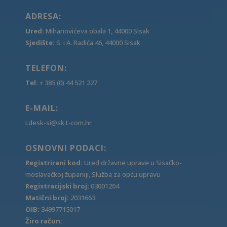
ADRESA:
Ured:
Mihanovićeva obala 1, 44000 Sisak
Sjedište:
S. i A. Radića 46, 44000 Sisak
TELEFON:
Tel:
+ 385 (0) 44 521 227
E-MAIL:
Ldesk-si@sk.t-com.hr
OSNOVNI PODACI:
Registrirani kod:
Ured državne uprave u Sisačko-
moslavačkoj županiji, Služba za opću upravu
Registracijski broj:
03001204
Matični broj:
2031663
OIB:
34997715017
Žiro račun: