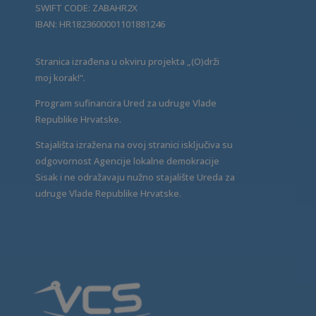
SWIFT CODE: ZABAHR2X
IBAN: HR1823600001101881246
Stranica izrađena u okviru projekta „(O)drži
moj korak!“.
Program sufinancira Ured za udruge Vlade
Republike Hrvatske.
Stajališta izražena na ovoj stranici isključiva su
odgovornost Agencije lokalne demokracije
Sisak i ne odražavaju nužno stajalište Ureda za
udruge Vlade Republike Hrvatske.