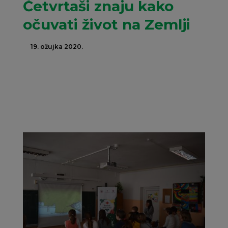
Četvrtaši znaju kako
očuvati život na Zemlji
19. ožujka 2020.