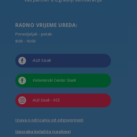
RADNO VRIJEME UREDA:
Ponedjeljak - petak:
8:00 - 16:00

ALD Sisak

Volonterski Centar Sisak

ALD Sisak - VCS
Izjava o odricanju od odgovornosti
Uporaba kolačića (cookies)