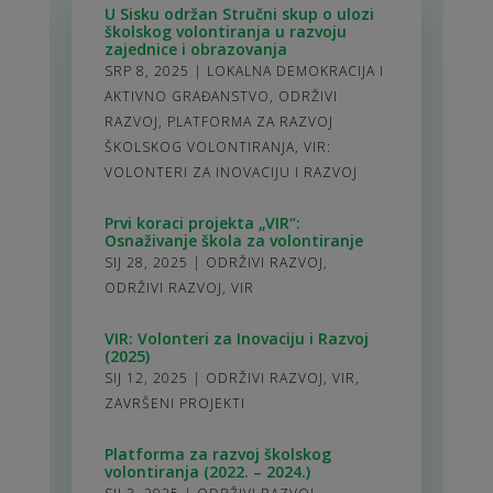
U Sisku održan Stručni skup o ulozi
školskog volontiranja u razvoju
zajednice i obrazovanja
SRP 8, 2025
|
LOKALNA DEMOKRACIJA I
AKTIVNO GRAĐANSTVO
,
ODRŽIVI
RAZVOJ
,
PLATFORMA ZA RAZVOJ
ŠKOLSKOG VOLONTIRANJA
,
VIR:
VOLONTERI ZA INOVACIJU I RAZVOJ
Prvi koraci projekta „VIR“:
Osnaživanje škola za volontiranje
SIJ 28, 2025
|
ODRŽIVI RAZVOJ
,
ODRŽIVI RAZVOJ
,
VIR
VIR: Volonteri za Inovaciju i Razvoj
(2025)
SIJ 12, 2025
|
ODRŽIVI RAZVOJ
,
VIR
,
ZAVRŠENI PROJEKTI
Platforma za razvoj školskog
volontiranja (2022. – 2024.)