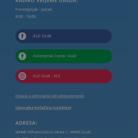
RADNO VRIJEME UREDA:
Ponedjeljak - petak:
8:00 - 16:00

ALD Sisak

Volonterski Centar Sisak

ALD Sisak - VCS
Izjava o odricanju od odgovornosti
Uporaba kolačića (cookies)
ADRESA:
Ured:
Mihanovićeva obala 1, 44000 Sisak