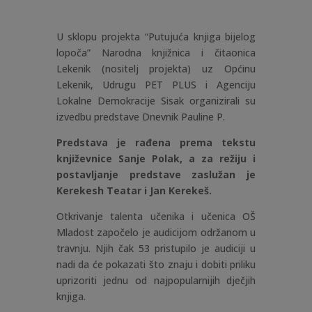
U sklopu projekta “Putujuća knjiga bijelog
lopoča” Narodna knjižnica i čitaonica
Lekenik (nositelj projekta) uz Općinu
Lekenik, Udrugu PET PLUS i Agenciju
Lokalne Demokracije Sisak organizirali su
izvedbu predstave Dnevnik Pauline P.
Predstava je rađena prema tekstu
književnice Sanje Polak, a za režiju i
postavljanje predstave zaslužan je
Kerekesh Teatar i Jan Kerekeš.
Otkrivanje talenta učenika i učenica OŠ
Mladost započelo je audicijom održanom u
travnju. Njih čak 53 pristupilo je audiciji u
nadi da će pokazati što znaju i dobiti priliku
uprizoriti jednu od najpopularnijih dječjih
knjiga.