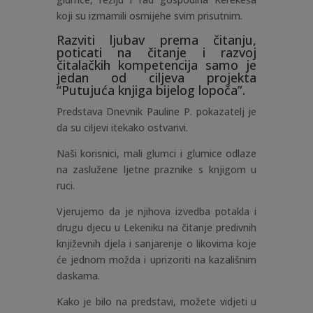
koji su izmamili osmijehe svim prisutnim.
Razviti ljubav prema čitanju,
poticati na čitanje i razvoj
čitalačkih kompetencija samo je
jedan od ciljeva projekta
“Putujuća knjiga bijelog lopoča”.
Predstava Dnevnik Pauline P. pokazatelj je
da su ciljevi itekako ostvarivi.
Naši korisnici, mali glumci i glumice odlaze
na zaslužene ljetne praznike s knjigom u
ruci.
Vjerujemo da je njihova izvedba potakla i
drugu djecu u Lekeniku na čitanje predivnih
književnih djela i sanjarenje o likovima koje
će jednom možda i uprizoriti na kazališnim
daskama.
Kako je bilo na predstavi, možete vidjeti u