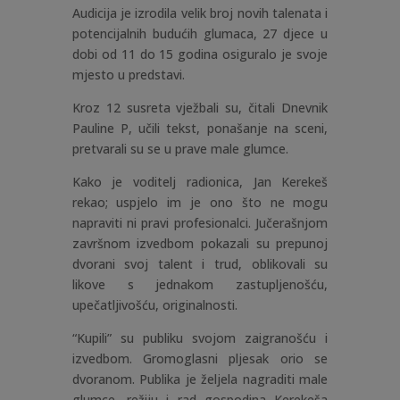
Audicija je izrodila velik broj novih talenata i
potencijalnih budućih glumaca, 27 djece u
dobi od 11 do 15 godina osiguralo je svoje
mjesto u predstavi.
Kroz 12 susreta vježbali su, čitali Dnevnik
Pauline P, učili tekst, ponašanje na sceni,
pretvarali su se u prave male glumce.
Kako je voditelj radionica, Jan Kerekeš
rekao; uspjelo im je ono što ne mogu
napraviti ni pravi profesionalci. Jučerašnjom
završnom izvedbom pokazali su prepunoj
dvorani svoj talent i trud, oblikovali su
likove s jednakom zastupljenošću,
upečatljivošću, originalnosti.
“Kupili” su publiku svojom zaigranošću i
izvedbom. Gromoglasni pljesak orio se
dvoranom. Publika je željela nagraditi male
glumce, režiju i rad gospodina Kerekeša