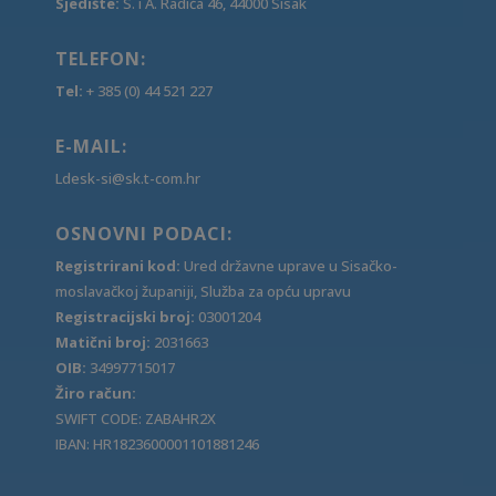
Sjedište:
S. i A. Radića 46, 44000 Sisak
TELEFON:
Tel:
+ 385 (0) 44 521 227
E-MAIL:
Ldesk-si@sk.t-com.hr
OSNOVNI PODACI:
Registrirani kod:
Ured državne uprave u Sisačko-
moslavačkoj županiji, Služba za opću upravu
Registracijski broj:
03001204
Matični broj:
2031663
OIB:
34997715017
Žiro račun:
SWIFT CODE: ZABAHR2X
IBAN: HR1823600001101881246