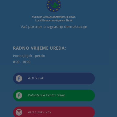
Vaš partner u izgradnji demokracije
RADNO VRIJEME UREDA:
Ponedjeljak - petak:
8:00 - 16:00

ALD Sisak

Volonterski Centar Sisak

ALD Sisak - VCS