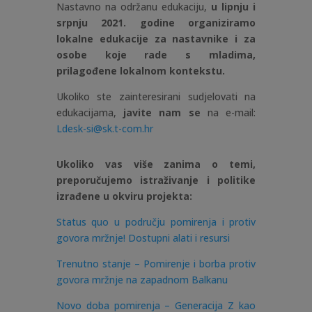
Nastavno na održanu edukaciju,
u lipnju i
srpnju 2021. godine organiziramo
lokalne edukacije za nastavnike i za
osobe koje rade s mladima,
prilagođene lokalnom kontekstu.
Ukoliko ste zainteresirani sudjelovati na
edukacijama,
javite nam se
na e-mail:
Ldesk-si@sk.t-com.hr
Ukoliko vas više zanima o temi,
preporučujemo istraživanje i politike
izrađene u okviru projekta:
Status quo u području pomirenja i protiv
govora mržnje! Dostupni alati i resursi
Trenutno stanje – Pomirenje i borba protiv
govora mržnje na zapadnom Balkanu
Novo doba pomirenja – Generacija Z kao