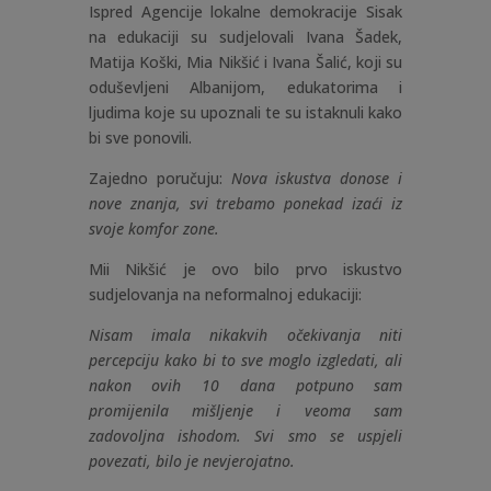
Ispred Agencije lokalne demokracije Sisak
na edukaciji su sudjelovali Ivana Šadek,
Matija Koški, Mia Nikšić i Ivana Šalić, koji su
oduševljeni Albanijom, edukatorima i
ljudima koje su upoznali te su istaknuli kako
bi sve ponovili.
Zajedno poručuju:
Nova iskustva donose i
nove znanja, svi trebamo ponekad izaći iz
svoje komfor zone.
Mii Nikšić je ovo bilo prvo iskustvo
sudjelovanja na neformalnoj edukaciji:
Nisam imala nikakvih očekivanja niti
percepciju kako bi to sve moglo izgledati, ali
nakon ovih 10 dana potpuno sam
promijenila mišljenje i veoma sam
zadovoljna ishodom. Svi smo se uspjeli
povezati, bilo je nevjerojatno.