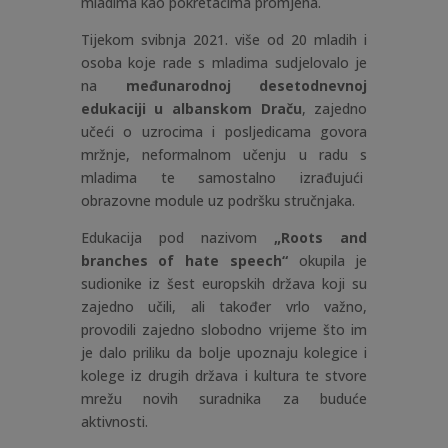
mladima kao pokretačima promjena.
Tijekom svibnja 2021. više od 20 mladih i
osoba koje rade s mladima sudjelovalo je
na
međunarodnoj desetodnevnoj
edukaciji u albanskom Draču
, zajedno
učeći o uzrocima i posljedicama govora
mržnje, neformalnom učenju u radu s
mladima te samostalno izrađujući
obrazovne module uz podršku stručnjaka.
Edukacija pod nazivom
„Roots and
branches of hate speech“
okupila je
sudionike iz šest europskih država koji su
zajedno učili, ali također vrlo važno,
provodili zajedno slobodno vrijeme što im
je dalo priliku da bolje upoznaju kolegice i
kolege iz drugih država i kultura te stvore
mrežu novih suradnika za buduće
aktivnosti.