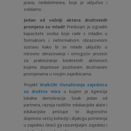
prava, nediskriminira, koje je uključivo i
solidarno.
Jedan od važniji aktera društvenih
promjena su mladi!
Preduvjet je izgraditi
kapacitete osoba koje rade s mladim u
formalnom i neformalnom obrazovnom
sustavu kako bi se mlade uključilo u
mirovno obrazovanje i omogućio prostor
za prakticiranje konkretnih aktivnosti
kojima doprinose pozitivnim društvenim
promjenama u svojim zajednicama.
Projekt
WalkON: Osnaživanje zajednica
za društvo mira
u kojem je Agencija
lokalne demokracije Sisak jedan od
partnera, razvija različite edukacijske alate i
edukacijske pristupe te dugoročno
doprinosi većoj koheziji i dijalogu pomirenja
u zajednici čineći ga razumljivijim zajednici i