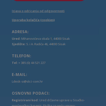
Izjava o odricanju od odgovornosti
Uporaba kolačića (cookies)
ADRESA:
Ured:
Mihanovićeva obala 1, 44000 Sisak
Sjedište:
S. i A. Radića 46, 44000 Sisak
TELEFON:
Tel:
+ 385 (0) 44 521 227
E-MAIL:
Ldesk-si@sk.t-com.hr
OSNOVNI PODACI:
Registrirani kod:
Ured državne uprave u Sisačko-
moslavačkoj županiji, Služba za opću upravu