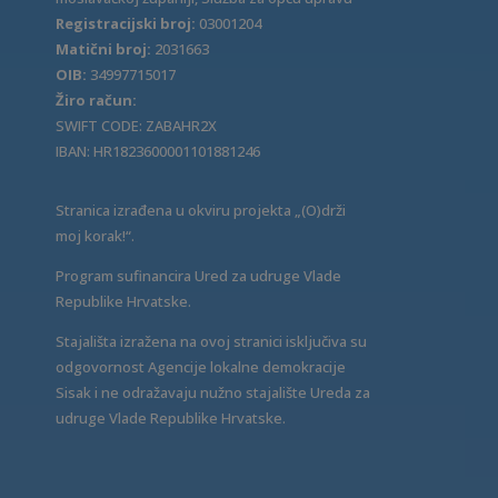
Registracijski broj:
03001204
Matični broj:
2031663
OIB:
34997715017
Žiro račun:
SWIFT CODE: ZABAHR2X
IBAN: HR1823600001101881246
Stranica izrađena u okviru projekta „(O)drži
moj korak!“.
Program sufinancira Ured za udruge Vlade
Republike Hrvatske.
Stajališta izražena na ovoj stranici isključiva su
odgovornost Agencije lokalne demokracije
Sisak i ne odražavaju nužno stajalište Ureda za
udruge Vlade Republike Hrvatske.