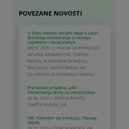
POVEZANE NOVOSTI
U Sisku održan Stručni skup o ulozi
školskog volontiranja u razvoju
zajednice i obrazovanja
SRP 8, 2025
|
LOKALNA DEMOKRACIJA I
AKTIVNO GRAĐANSTVO
,
ODRŽIVI
RAZVOJ
,
PLATFORMA ZA RAZVOJ
ŠKOLSKOG VOLONTIRANJA
,
VIR:
VOLONTERI ZA INOVACIJU I RAZVOJ
Prvi koraci projekta „VIR“:
Osnaživanje škola za volontiranje
SIJ 28, 2025
|
ODRŽIVI RAZVOJ
,
ODRŽIVI RAZVOJ
,
VIR
VIR: Volonteri za Inovaciju i Razvoj
(2025)
SIJ 12, 2025
|
ODRŽIVI RAZVOJ
,
VIR
,