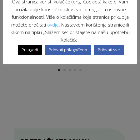
Ova stranica koristi kolačiće (eng. Cookies) kako bi Vam
pružila bolje korisničko iskustvo i omogućila osnovne
funkcionalnosti. Više o kolačićima koje stranica prikuplja
možete pročitati
ovdje
. Nastavkom korištenja stranice ili
klikom na tipku „Slažem se“ pristajete na našu upotrebu
kolačića.
Prilagodi
Prihvati prilagođeno
Prihvati sve