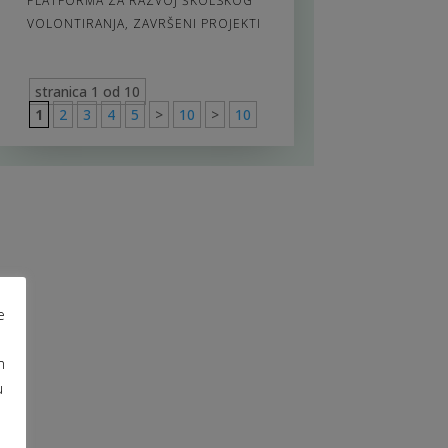
PLATFORMA ZA RAZVOJ ŠKOLSKOG
VOLONTIRANJA
,
ZAVRŠENI PROJEKTI
stranica 1 od 10
1
2
3
4
5
>
10
>
10
e
m
u