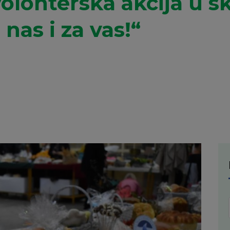
olonterska akcija u s
nas i za vas!“