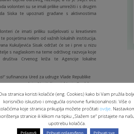
da volonteri su se imali prilike umrežiti i s drugim
da Siska te upoznati građane s aktivnostima
nteri će imati priliku sudjelovati u kreativnim
e posjetima nekim od važnih lokalnih institucija.
ana Kukuljevića Sisak održat će se i prve u nizu
itelje s naglaskom na teme održivog razvoja koje
g društva Crvenog križa te Agencije lokalne
s!“ sufinancira Ured za udruge Vlade Republike
 program suradnje. Nositelj projekta je Gradsko
partneri su Osnovna škola Štrigova, ACT Grupa,
Ova stranica koristi kolačiće (eng. Cookies) kako bi Vam pružila bolj
štvo Crvenoga križa Sisak, Osnovna škola Ivana
korisničko iskustvo i omogućila osnovne funkcionalnosti. Više o
emokracije Sisak (ALD Sisak), Hrvatski Crveni križ
kolačićima koje stranica prikuplja možete pročitati
ovdje
. Nastavko
onja Stubica, Osnovna škola Matije Gupca Gornja
korištenja stranice ili klikom na tipku „Slažem se“ pristajete na naš
 Mreža udruga Zagor.
upotrebu kolačića.
 za udruge Vlade Republike Hrvatske.
Prilagodi
Prihvati prilagođeno
Prihvati sve