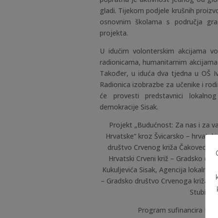
gladi. Tijekom podjele krušnih proizvo
osnovnim školama s područja gra
projekta.
U idućim volonterskim akcijama volo
radionicama, humanitarnim akcijama t
Također, u iduća dva tjedna u OŠ Iv
Radionica izobrazbe za učenike i rod
će provesti predstavnici lokalno
demokracije Sisak.
Projekt „Budućnost: Za nas i za va
Hrvatske“ kroz Švicarsko – hrvatski
društvo Crvenog križa Čakovec, a 
Hrvatski Crveni križ – Gradsko dru
Kukuljevića Sisak, Agencija lokalne d
– Gradsko društvo Crvenoga križa D
Stubica,
Program sufinancira Ured