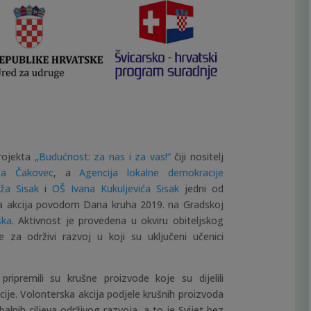
projekta
„Budućnost: za nas i za vas!“
čiji nositelj
ža Čakovec
, a
Agencija lokalne demokracije
ža Sisak
i
OŠ Ivana Kukuljevića Sisak
jedni od
ka akcija povodom Dana kruha 2019. na Gradskoj
ska
. Aktivnost je provedena u okviru obiteljskog
 za održivi razvoj u koji su uključeni učenici
i pripremili su krušne proizvode koje su dijelili
cije. Volonterska akcija podjele krušnih proizvoda
alnih ciljeva održivog razvoja, a to je Svijet bez