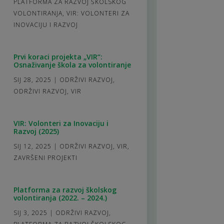
PLATFORMA ZA RAZVOJ ŠKOLSKOG
VOLONTIRANJA
,
VIR: VOLONTERI ZA
INOVACIJU I RAZVOJ
Prvi koraci projekta „VIR“:
Osnaživanje škola za volontiranje
SIJ 28, 2025
|
ODRŽIVI RAZVOJ
,
ODRŽIVI RAZVOJ
,
VIR
VIR: Volonteri za Inovaciju i
Razvoj (2025)
SIJ 12, 2025
|
ODRŽIVI RAZVOJ
,
VIR
,
ZAVRŠENI PROJEKTI
Platforma za razvoj školskog
volontiranja (2022. – 2024.)
SIJ 3, 2025
|
ODRŽIVI RAZVOJ
,